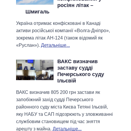
росіян літак –
Шмигаль
Україна отримає конфісковані в Канаді
активи російської компанії «Волга-Дніпро»,
зокрема літак АН-124 (також відомий як
«Руслан»).
Детальніше...
ВАКС визначив
заставу судді
Печерського суду
Ільєвій
ВАКС визначив 805 200 грн застави як
запобіжний захід судді Печерського
районного суду міста Києва Тетяні Ільєвій,
яку НАБУ та САП підозрюють у зловживанні
службовим становищем під час зняття
арешту з майна.
Детальніше...