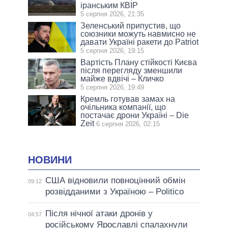
іранським КВІР
5 серпня 2026, 21:35
Зеленський припустив, що
союзники можуть навмисно не
давати Україні ракети до Patriot
5 серпня 2026, 19:15
Вартість Плану стійкості Києва
після перегляду зменшили
майже вдвічі – Кличко
5 серпня 2026, 19:49
Кремль готував замах на
очільника компанії, що
постачає дрони Україні – Die
Zeit
6 серпня 2026, 02:15
НОВИНИ
США відновили повноцінний обмін
09:12
розвідданими з Україною – Politico
Після нічної атаки дронів у
04:57
російському Ярославлі спалахнули