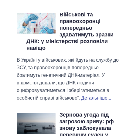
Військові та
правоохоронці
попередньо
здаватимуть зразки
ДНК: у міністерстві розповіли
навіщо
В Україні у військових, які йдуть на службу до
ЗСУ, та правоохоронців попередньо
братимуть генетичний ДНК-матеріал. У
відомстві додали, що ДНК людини
оцифровуватиметься і зберігатиметься в
особистій справі військової.
Детальніше...
Зернова угода під
загрозою зриву: рф
знову заблокувала
перевірку суден у