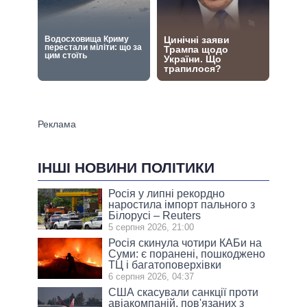
ІНШІ НОВИНИ ПОЛІТИКИ
Росія у липні рекордно
наростила імпорт пального з
Білорусі – Reuters
5 серпня 2026, 21:00
Росія скинула чотири КАБи на
Суми: є поранені, пошкоджено
ТЦ і багатоповерхівки
6 серпня 2026, 04:37
США скасували санкції проти
авіакомпаній, пов'язаних з