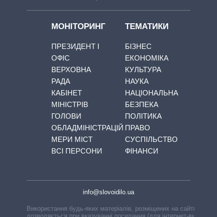
МОНІТОРИНГ
ТЕМАТИКИ
ПРЕЗИДЕНТ І
БІЗНЕС
ОФІС
ЕКОНОМІКА
ВЕРХОВНА
КУЛЬТУРА
РАДА
НАУКА
КАБІНЕТ
НАЦІОНАЛЬНА
МІНІСТРІВ
БЕЗПЕКА
ГОЛОВИ
ПОЛІТИКА
ОБЛАДМІНІСТРАЦІЙ
ПРАВО
МЕРИ МІСТ
СУСПІЛЬСТВО
ВСІ ПЕРСОНИ
ФІНАНСИ
info@slovoidilo.ua
Використання будь-яких матеріалів, розміщених на сайті,
дозволяється при вказуванні посилання (для інтернет-видань