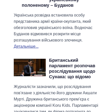
полоненому – Буданов
Українська розвідка встановила особу
представника армії країни-окупанта, який
обезголовив українського воїна. Водночас
Буданов відмовився розкрити місце
розташування військового злочинця.
Детальніше...
Британський
парламент розпочав
розслідування щодо
Сунака: що відомо
Журналісти зазначили, що розслідування
пов'язане з діяльністю його дружини Акшати
Мурті. Дружина британського прем’єра є
акціонером компанії Koru Kids. Парламентарі
зацікавилися тим, як фірма потрапила до