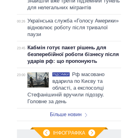
знайшли вже третій підземний тунель
для нелегальних мігрантів
Українська служба «Голосу Америки»
00:26
відновлює роботу після тривалої
паузи
Кабмін готує пакет рішень для
23:45
безперебійної роботи бізнесу після
ударів рф: що пропонують
Рф масовано
ПІДСУМКИ
23:00
вдарила по Києву та
області, а експосолці
Стефанішиній вручили підозру.
Головне за день
Більше новин
ІНФОГРАФІКА