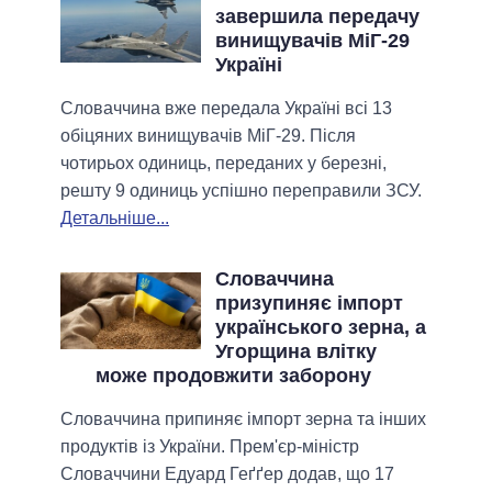
завершила передачу
винищувачів МіГ-29
Україні
Словаччина вже передала Україні всі 13
обіцяних винищувачів МіГ-29. Після
чотирьох одиниць, переданих у березні,
решту 9 одиниць успішно переправили ЗСУ.
Детальніше...
Словаччина
призупиняє імпорт
українського зерна, а
Угорщина влітку
може продовжити заборону
Словаччина припиняє імпорт зерна та інших
продуктів із України. Прем'єр-міністр
Словаччини Едуард Геґґер додав, що 17