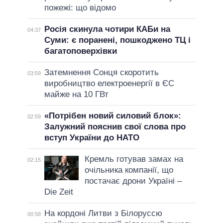
пожежі: що відомо
Росія скинула чотири КАБи на
04:37
Суми: є поранені, пошкоджено ТЦ і
багатоповерхівки
Затемнення Сонця скоротить
03:59
виробництво електроенергії в ЄС
майже на 10 ГВт
«Потрібен новий силовий блок»:
02:59
Залужний пояснив свої слова про
вступ України до НАТО
Кремль готував замах на
02:15
очільника компанії, що
постачає дрони Україні –
Die Zeit
На кордоні Литви з Білоруссю
00:58