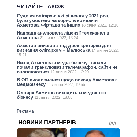
ЧИТАЙТЕ ТАКОЖ
Суди vs олігархи: які рішення у 2021 році
було ухвалено на користь компаній
Ахметова, Фірташа та інших
18 січня 2022, 12:10
Нацрада анулювала ліцензії телеканалів
Ахметова
21 липня 2022, 13:24
Ахметов вийшов з-під двох критеріїв для
визнання олігархом – Малюська
14 липня 2022,
15:21
Вихід Ахметова з медіа-бізнесу: канали
почали транслювати телемарафон, сайти не
оновлюються
12 липня 2022, 12:20
В ОП висловилися щодо виходу Ахметова з
медіабізнесу
11 липня 2022, 19:56
Олігарх Ахметов виходить із медійного
бізнесу
11 липня 2022, 18:05