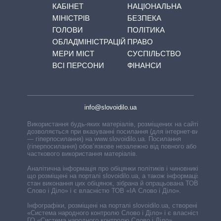
КАБІНЕТ
НАЦІОНАЛЬНА
МІНІСТРІВ
БЕЗПЕКА
ГОЛОВИ
ПОЛІТИКА
ОБЛАДМІНІСТРАЦІЙ
ПРАВО
МЕРИ МІСТ
СУСПІЛЬСТВО
ВСІ ПЕРСОНИ
ФІНАНСИ
info@slovoidilo.ua
Використання будь-яких матеріалів, розміщених на сайті,
дозволяється при вказуванні посилання (для інтернет-видань
— гіперпосилання) на www.slovoidilo.ua. Посилання
(гіперпосилання) обов’язкове незалежно від повного або
часткового використання матеріалів.
Аналітична інформація про обіцянки політиків і чиновників,
що розміщені на порталі slovoidilo.ua, а також інформація про
стан виконання цих обіцянок, зібрана й опрацьована ТОВ «ІА
Слово і Діло» і є власністю ТОВ «ІА Слово і Діло».
Інфографіки, розміщені на порталі slovoidilo.ua, створені ГО
«Система народного контролю Слово і Діло» і є власністю
ГО «Система народного контролю Слово і Діло».