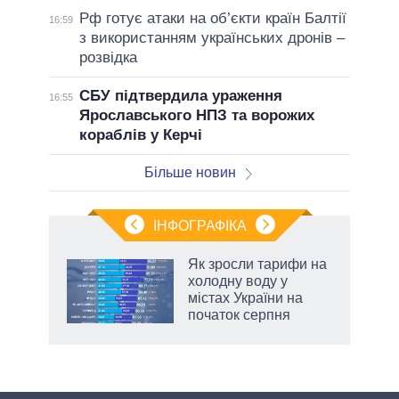
Рф готує атаки на об’єкти країн Балтії
16:59
з використанням українських дронів –
розвідка
СБУ підтвердила ураження
16:55
Ярославського НПЗ та ворожих
кораблів у Керчі
Більше новин
ІНФОГРАФІКА
Як зросли тарифи на
раїні
холодну воду у
ої
містах України на
початок серпня