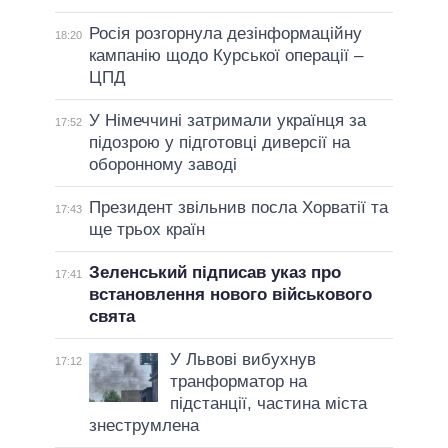
Росія розгорнула дезінформаційну
18:20
кампанію щодо Курської операції –
ЦПД
У Німеччині затримали українця за
17:52
підозрою у підготовці диверсії на
оборонному заводі
Президент звільнив посла Хорватії та
17:43
ще трьох країн
Зеленський підписав указ про
17:41
встановлення нового військового
свята
У Львові вибухнув
17:12
транформатор на
підстанції, частина міста
знеструмлена