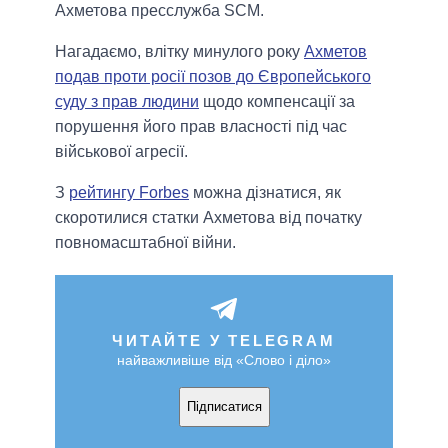
Ахметова пресслужба SCM.
Нагадаємо, влітку минулого року
Ахметов
подав проти росії позов до Європейського
суду з прав людини
щодо компенсації за
порушення його прав власності під час
військової агресії.
З
рейтингу Forbes
можна дізнатися, як
скоротилися статки Ахметова від початку
повномасштабної війни.
ЧИТАЙТЕ У TELEGRAM
найважливіше від «Слово і діло»
Підписатися