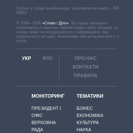
Cуб'єкт у сфері онлайн-медіа. Ідентифікатор медіа – R40-
05063
© 2009—2026
«Слово і Діло»
.
Всі права захищені і
охороняються законом. Адміністрація сайту залишає за
собою право не погоджуватися з інформацією, яка
публікується на сайті, власниками або авторами якої є треті
особи.
УКР
РОС
ПРО НАС
КОНТАКТИ
ПРАВИЛА
МОНІТОРИНГ
ТЕМАТИКИ
ПРЕЗИДЕНТ І
БІЗНЕС
ОФІС
ЕКОНОМІКА
ВЕРХОВНА
КУЛЬТУРА
РАДА
НАУКА