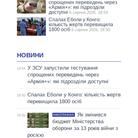
спрощених переведень через
«Армія+»: які підрозділи
доступні
6 серпня 2026, 18:54
Спалах Еболи у Конго:
кількість жертв перевищила
1800 осіб
6 серпня 2026, 18:50
НОВИНИ
У ЗСУ запустили тестування
18:54
спрощених переведень через
«Армія+»: які підрозділи доступні
Спалах Еболи у Конго: кількість жертв
18:50
перевищила 1800 осіб
Як змінився
ІНФОГРАФІКА
18:20
бюджет Міністерства
оборони за 13 років війни з
росією