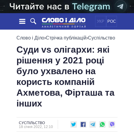
УКР
РОС
НОВИНИ
Слово і Діло
›
Стрічка публікацій
›
Суспільство
Суди vs олігархи: які
ОБIЦЯНКИ
СТРІЧКА
ПОЛІТИКА
рішення у 2021 році
ПОДІЇ
ЕКОНОМІКА
ПОЛIТИКИ
було ухвалено на
СТАТТІ
СУСПІЛЬСТВО
ІНФОГРАФІКА
ДУМКИ
СВІТ
УСІ ПОЛІТИКИ
користь компаній
ОГЛЯДИ
ПРЕЗИДЕНТ І ОФІС
Ахметова, Фірташа та
ВІДЕО
ДАЙДЖЕСТИ
ВЕРХОВНА РАДА
інших
ПІДТРИМАТИ
КАБІНЕТ МІНІСТРІВ
ГОЛОВИ ОБЛАДМІНІСТРАЦІЙ
ПОРІВНЯННЯ ПОЛІТИКІВ
МЕРИ МІСТ
СУСПІЛЬСТВО
18 січня 2022, 12:10
ВСІ ПЕРСОНИ