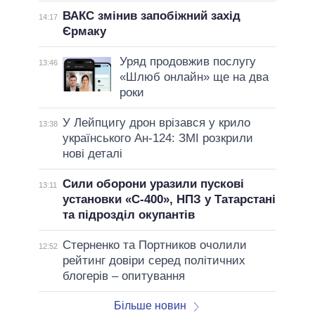
ВАКС змінив запобіжний захід
14:17
Єрмаку
Уряд продовжив послугу
13:46
«Шлюб онлайн» ще на два
роки
У Лейпцигу дрон врізався у крило
13:38
українського Ан-124: ЗМІ розкрили
нові деталі
Сили оборони уразили пускові
13:11
установки «С-400», НПЗ у Татарстані
та підрозділ окупантів
Стерненко та Портников очолили
12:52
рейтинг довіри серед політичних
блогерів – опитування
Більше новин