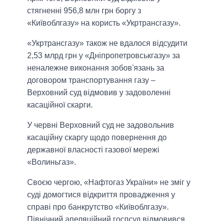
стягненні 956,8 млн грн боргу з
«Київоблгазу» на користь «Укртрансгазу».
«Укртрансгазу» також не вдалося відсудити
2,53 млрд грн у «Дніпропетровськгазу» за
неналежне виконання зобов'язань за
договором транспортування газу –
Верховний суд відмовив у задоволенні
касаційної скарги.
У червні Верховний суд не задовольнив
касаційну скаргу щодо повернення до
державної власності газової мережі
«Волиньгаз».
Своєю чергою, «Нафтогаз України» не зміг у
суді домогтися відкриття провадження у
справі про банкрутство «Київоблгазу».
Північний апеляційний госпсуд відмовився