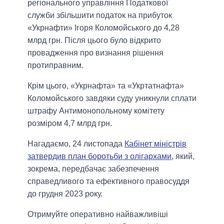
регіонального управління Податкової
служби збільшити податок на прибуток
«Укрнафти» Ігоря Коломойського до 4,28
млрд грн. Після цього було відкрито
провадження про визнання рішення
протиправним.
Крім цього, «Укрнафта» та «Укртатнафта»
Коломойського завдяки суду уникнули сплати
штрафу Антимонопольному комітету
розміром 4,7 млрд грн.
Нагадаємо, 24 листопада
Кабінет міністрів
затвердив план боротьби з олігархами
, який,
зокрема, передбачає забезпечення
справедливого та ефективного правосуддя
до грудня 2023 року.
Отримуйте оперативно найважливіші