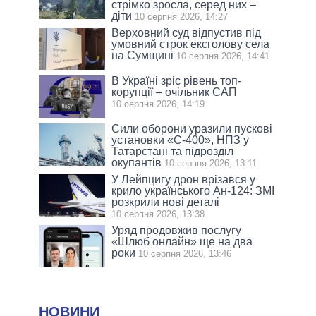
стрімко зросла, серед них –
діти
10 серпня 2026, 14:27
Верховний суд відпустив під
умовний строк ексголову села
на Сумщині
10 серпня 2026, 14:41
В Україні зріс рівень топ-
корупції – очільник САП
10 серпня 2026, 14:19
Сили оборони уразили пускові
установки «С-400», НПЗ у
Татарстані та підрозділ
окупантів
10 серпня 2026, 13:11
У Лейпцигу дрон врізався у
крило українського Ан-124: ЗМІ
розкрили нові деталі
10 серпня 2026, 13:38
Уряд продовжив послугу
«Шлюб онлайн» ще на два
роки
10 серпня 2026, 13:46
НОВИНИ