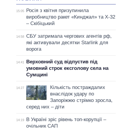
Росія з квітня призупинила
15:05
виробництво ракет «Кинджал» та Х-32
– Скібіцький
СБУ затримала чергових агентів рф,
14:58
які активували десятки Starlink для
ворога
Верховний суд відпустив під
14:41
умовний строк ексголову села на
Сумщині
Кількість постраждалих
14:27
внаслідок удару по
Запоріжжю стрімко зросла,
серед них – діти
В Україні зріс рівень топ-корупції –
14:19
очільник САП