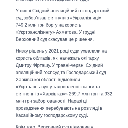
У липні Східний апеляційний господарський
суд зобов'язав стягнути з «Укрзалізниці»
749,2 млн грн боргу на користь
«Укртранслізингу» Ахметова. У грудні
Верховний суд скасував це рішення.
Низку рішень у 2021 році суди ухвалили на
користь облгазів, які належать олігарху
Дмитру Фірташу. У травні-червні Східний
апеляційний госпсуд та Господарський суд
Харківської області відмовили
«Укртрансгазу» у задоволенні скарги та
стягненні з «Харківгазу» 269,7 млн грн та 932
млн грн заборгованості. Наразі ці
провадження перебувають на розгляді в
Касаційному господарському суді.
Крім того, Верховний суд відмовив у