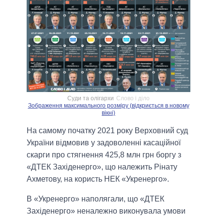
Суди та олігархи
Слово і діло
Зображення максимального розміру (відкриється в новому
вікні)
На самому початку 2021 року Верховний суд
України відмовив у задоволенні касаційної
скарги про стягнення 425,8 млн грн боргу з
«ДТЕК Західенерго», що належить Рінату
Ахметову, на користь НЕК «Укренерго».
В «Укренерго» наполягали, що «ДТЕК
Західенерго» неналежно виконувала умови