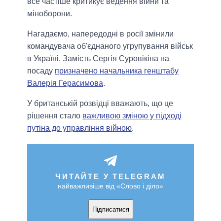
все частіше критикує ведення війни та
міноборони.
Нагадаємо, напередодні в росії змінили
командувача об'єднаного угрупування військ
в Україні. Замість Сергія Суровікіна на
посаду
призначено начальника генштабу
Валерія Герасимова
.
У британській розвідці вважають, що це
рішення стало
важливою зміною у підході
путіна до управління війною
.
ЧИТАЙТЕ У TELEGRAM
найважливіше від «Слово і діло»
Підписатися