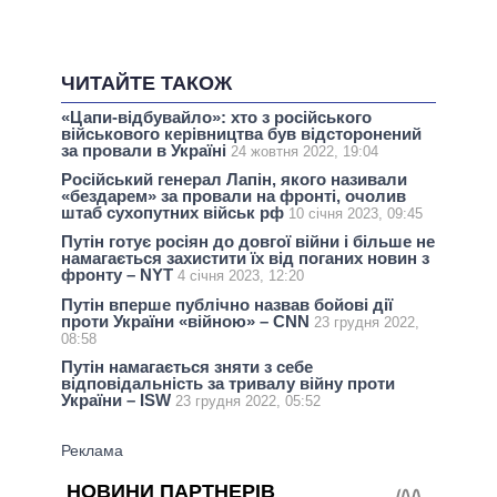
ЧИТАЙТЕ ТАКОЖ
«Цапи-відбувайло»: хто з російського
військового керівництва був відсторонений
за провали в Україні
24 жовтня 2022, 19:04
Російський генерал Лапін, якого називали
«бездарем» за провали на фронті, очолив
штаб сухопутних військ рф
10 січня 2023, 09:45
Путін готує росіян до довгої війни і більше не
намагається захистити їх від поганих новин з
фронту – NYT
4 січня 2023, 12:20
Путін вперше публічно назвав бойові дії
проти України «війною» – CNN
23 грудня 2022,
08:58
Путін намагається зняти з себе
відповідальність за тривалу війну проти
України – ISW
23 грудня 2022, 05:52