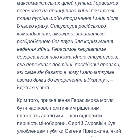
максималістських цілей путіна. Герасимов
погодився на принципово хибні початкові
плани путіна щодо вторгнення і зник після
їхнього краху. Структура російського
командування, ймовірно, залишиться
роздробленою без паузи для коригування
ведення війни. Герасимов керуватиме
дезорганізованою командною структурою,
яка переживає постійні, послідовні провали,
які саме він багато в чому і започаткував
своїми діями до вторгнення в Україну»
, –
йдеться у звіті.
Крім того, призначення Герасимова могло
бути частково політичним рішенням,
вважають аналітики – щоб відновити
першість міноборони. Сергій Суровікін був
улюбленцем публіки Євгена Пригожина, який