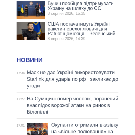
Вучич пообіцяв підтримувати
Україну на шляху до ЄС
8 серпня 2026, 15:35
США постачатимуть Україні
ракети-перехоплювачі для
Patriot щомісяця – Зеленський
8 серпня 2026, 14:39
НОВИНИ
Маск не дає Україні використовувати
17:34
Starlink для ударів по рф і закликає до
угоди
На Сумщині помер чоловік, поранений
17:27
внаслідок ворожої атаки на ринок в
Білопіллі
Окупанти отримали вказівку
17:01
на «вільне полювання» на