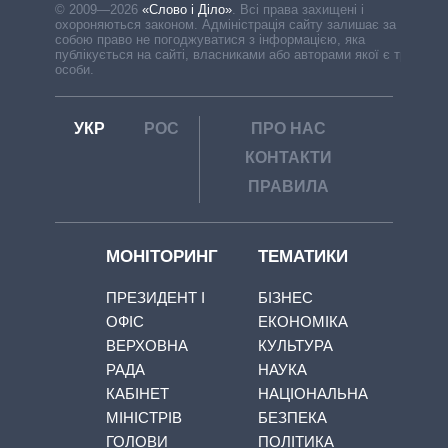
© 2009—2026
«Слово і Діло»
.
Всі права захищені і
охороняються законом. Адміністрація сайту залишає за
собою право не погоджуватися з інформацією, яка
публікується на сайті, власниками або авторами якої є треті
особи.
УКР
РОС
ПРО НАС
КОНТАКТИ
ПРАВИЛА
МОНІТОРИНГ
ТЕМАТИКИ
ПРЕЗИДЕНТ І
БІЗНЕС
ОФІС
ЕКОНОМІКА
ВЕРХОВНА
КУЛЬТУРА
РАДА
НАУКА
КАБІНЕТ
НАЦІОНАЛЬНА
МІНІСТРІВ
БЕЗПЕКА
ГОЛОВИ
ПОЛІТИКА