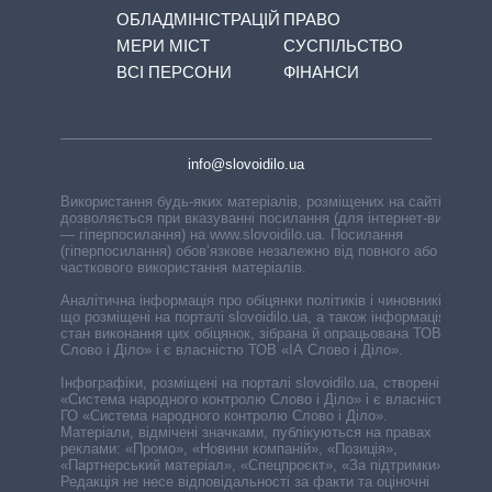
ОБЛАДМІНІСТРАЦІЙ
ПРАВО
МЕРИ МІСТ
СУСПІЛЬСТВО
ВСІ ПЕРСОНИ
ФІНАНСИ
info@slovoidilo.ua
Використання будь-яких матеріалів, розміщених на сайті,
дозволяється при вказуванні посилання (для інтернет-видань
— гіперпосилання) на www.slovoidilo.ua. Посилання
(гіперпосилання) обов’язкове незалежно від повного або
часткового використання матеріалів.
Аналітична інформація про обіцянки політиків і чиновників,
що розміщені на порталі slovoidilo.ua, а також інформація про
стан виконання цих обіцянок, зібрана й опрацьована ТОВ «ІА
Слово і Діло» і є власністю ТОВ «ІА Слово і Діло».
Інфографіки, розміщені на порталі slovoidilo.ua, створені ГО
«Система народного контролю Слово і Діло» і є власністю
ГО «Система народного контролю Слово і Діло».
Матеріали, відмічені значками, публікуються на правах
реклами: «Промо», «Новини компаній», «Позиція»,
«Партнерський матеріал», «Спецпроєкт», «За підтримки».
Редакція не несе відповідальності за факти та оціночні