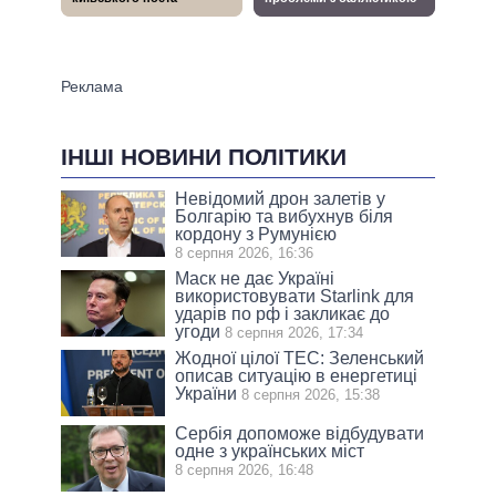
ІНШІ НОВИНИ ПОЛІТИКИ
Невідомий дрон залетів у
Болгарію та вибухнув біля
кордону з Румунією
8 серпня 2026, 16:36
Маск не дає Україні
використовувати Starlink для
ударів по рф і закликає до
угоди
8 серпня 2026, 17:34
Жодної цілої ТЕС: Зеленський
описав ситуацію в енергетиці
України
8 серпня 2026, 15:38
Сербія допоможе відбудувати
одне з українських міст
8 серпня 2026, 16:48