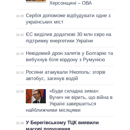
Херсонщині – ОВА
Сербія допоможе відбудувати одне з
16:48
українських міст
ЄС виділив додаткові 30 млн євро на
16:42
підтримку енергетики України
Невідомий дрон залетів у Болгарію та
16:36
вибухнув біля кордону з Румунією
Росіяни атакували Нікополь: згорів
16:16
автобус, загинув водій
«Буде складна зима»:
16:05
Вучич не вірить, що війна в
Україні завершиться
найближчими місяцями
У Берегівському ТЦК виявили
15:48
масові порушення