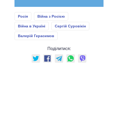
Росія
Війна з Росією
Війна в Україні
Сергій Суровікін
Валерій Герасимов
Поділитися: