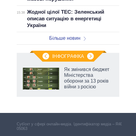
Жодної цілої ТЕС: Зеленський
15:38
описав ситуацію в енергетиці
України
Більше новин
ІНФОГРАФІКА
Як змінився бюджет
 за
Міністерства
асть
оборони за 13 років
війни з росією
Cуб'єкт у сфері онлайн-медіа. Ідентифікатор медіа – R40-
05063