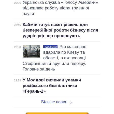
Українська служба «Голосу Америки»
00:26
відновлює роботу після тривалої
паузи
Кабмін готує пакет рішень для
23:45
безперебійної роботи бізнесу після
ударів рф: що пропонують
Рф масовано
ПІДСУМКИ
23:00
вдарила по Києву та
області, а експосолці
Стефанішиній вручили підозру.
Головне за день
У Молдові виявили уламки
22:18
російського безпілотника
«Герань-2»
Більше новин