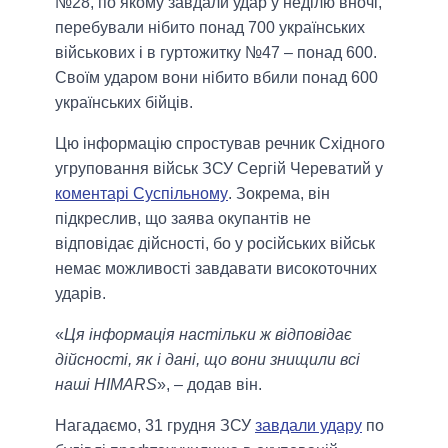
№28, по якому завдали удар у неділю вночі,
перебували нібито понад 700 українських
військових і в гуртожитку №47 – понад 600.
Своїм ударом вони нібито вбили понад 600
українських бійців.
Цю інформацію спростував речник Східного
угруповання військ ЗСУ Сергій Череватий у
коментарі Суспільному
. Зокрема, він
підкреслив, що заява окупантів не
відповідає дійсності, бо у російських військ
немає можливості завдавати високоточних
ударів.
«
Ця інформація настільки ж відповідає
дійсності, як і дані, що вони знищили всі
наші HIMARS
», – додав він.
Нагадаємо, 31 грудня ЗСУ
завдали удару
по