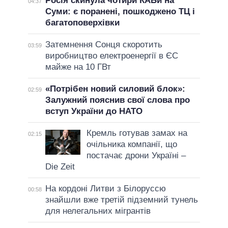
Росія скинула чотири КАБи на
04:37
Суми: є поранені, пошкоджено ТЦ і
багатоповерхівки
Затемнення Сонця скоротить
03:59
виробництво електроенергії в ЄС
майже на 10 ГВт
«Потрібен новий силовий блок»:
02:59
Залужний пояснив свої слова про
вступ України до НАТО
Кремль готував замах на
02:15
очільника компанії, що
постачає дрони Україні –
Die Zeit
На кордоні Литви з Білоруссю
00:58
знайшли вже третій підземний тунель
для нелегальних мігрантів