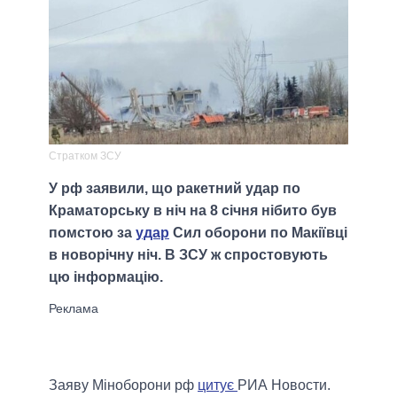
Стратком ЗСУ
У рф заявили, що ракетний удар по
Краматорську в ніч на 8 січня нібито був
помстою за
удар
Сил оборони по Макіївці
в новорічну ніч. В ЗСУ ж спростовують
цю інформацію.
Заяву Міноборони рф
цитує
РИА Новости.