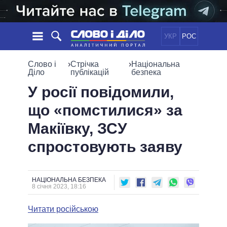
УКР
РОС
НОВИНИ
Слово і
›
Стрічка
›
Національна
Діло
публікацій
безпека
ОБIЦЯНКИ
СТРІЧКА
ПОЛІТИКА
У росії повідомили,
ПОДІЇ
ЕКОНОМІКА
що «помстилися» за
ПОЛIТИКИ
СТАТТІ
СУСПІЛЬСТВО
Макіївку, ЗСУ
ІНФОГРАФІКА
ДУМКИ
СВІТ
УСІ ПОЛІТИКИ
спростовують заяву
ОГЛЯДИ
ПРЕЗИДЕНТ І ОФІС
ВІДЕО
ДАЙДЖЕСТИ
ВЕРХОВНА РАДА
ПІДТРИМАТИ
КАБІНЕТ МІНІСТРІВ
НАЦІОНАЛЬНА БЕЗПЕКА
8 січня 2023, 18:16
ГОЛОВИ ОБЛАДМІНІСТРАЦІЙ
ПОРІВНЯННЯ ПОЛІТИКІВ
МЕРИ МІСТ
Читати російською
ВСІ ПЕРСОНИ