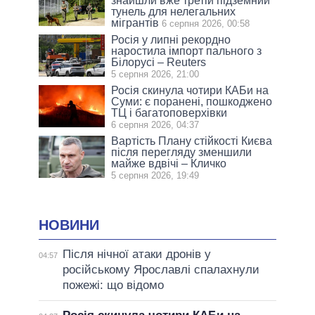
знайшли вже третій підземний
тунель для нелегальних
мігрантів
6 серпня 2026, 00:58
Росія у липні рекордно
наростила імпорт пального з
Білорусі – Reuters
5 серпня 2026, 21:00
Росія скинула чотири КАБи на
Суми: є поранені, пошкоджено
ТЦ і багатоповерхівки
6 серпня 2026, 04:37
Вартість Плану стійкості Києва
після перегляду зменшили
майже вдвічі – Кличко
5 серпня 2026, 19:49
НОВИНИ
Після нічної атаки дронів у
04:57
російському Ярославлі спалахнули
пожежі: що відомо