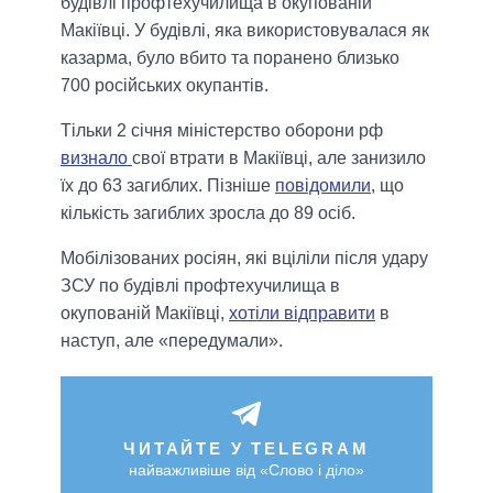
будівлі профтехучилища в окупованій
Макіївці. У будівлі, яка використовувалася як
казарма, було вбито та поранено близько
700 російських окупантів.
Тільки 2 січня міністерство оборони рф
визнало
свої втрати в Макіївці, але занизило
їх до 63 загиблих. Пізніше
повідомили
, що
кількість загиблих зросла до 89 осіб.
Мобілізованих росіян, які вціліли після удару
ЗСУ по будівлі профтехучилища в
окупованій Макіївці,
хотіли відправити
в
наступ, але «передумали».
ЧИТАЙТЕ У TELEGRAM
найважливіше від «Слово і діло»