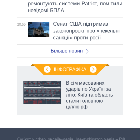
ремонтують системи Patriot, помітили
невідомі БПЛА
Сенат США підтримав
20:55
законопроєкт про «пекельні
санкції» проти росії
Більше новин
ІНФОГРАФІКА
Вісім масованих
ть
ударів по Україні за
літо: Київ та область
стали головною
ціллю рф
Cуб'єкт у сфері онлайн-медіа. Ідентифікатор медіа – R40-