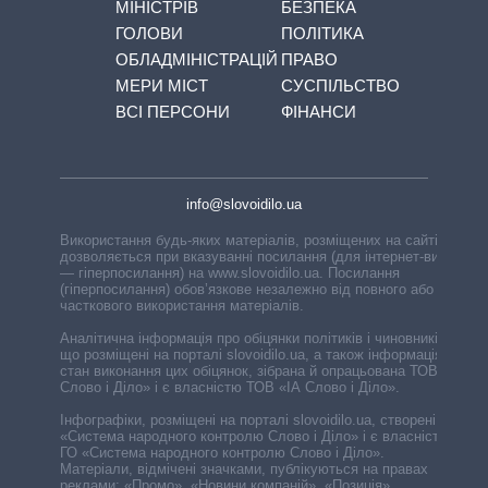
МІНІСТРІВ
БЕЗПЕКА
ГОЛОВИ
ПОЛІТИКА
ОБЛАДМІНІСТРАЦІЙ
ПРАВО
МЕРИ МІСТ
СУСПІЛЬСТВО
ВСІ ПЕРСОНИ
ФІНАНСИ
info@slovoidilo.ua
Використання будь-яких матеріалів, розміщених на сайті,
дозволяється при вказуванні посилання (для інтернет-видань
— гіперпосилання) на www.slovoidilo.ua. Посилання
(гіперпосилання) обов’язкове незалежно від повного або
часткового використання матеріалів.
Аналітична інформація про обіцянки політиків і чиновників,
що розміщені на порталі slovoidilo.ua, а також інформація про
стан виконання цих обіцянок, зібрана й опрацьована ТОВ «ІА
Слово і Діло» і є власністю ТОВ «ІА Слово і Діло».
Інфографіки, розміщені на порталі slovoidilo.ua, створені ГО
«Система народного контролю Слово і Діло» і є власністю
ГО «Система народного контролю Слово і Діло».
Матеріали, відмічені значками, публікуються на правах
реклами: «Промо», «Новини компаній», «Позиція»,