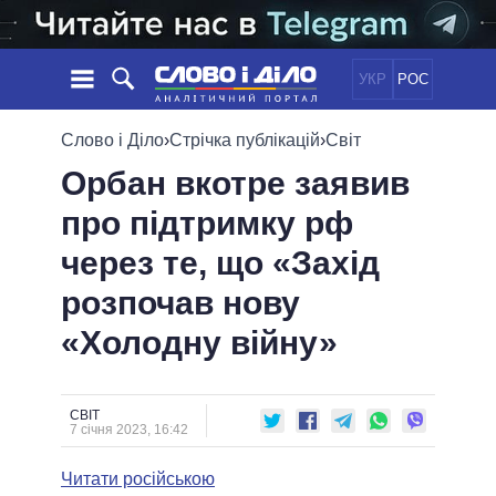
УКР
РОС
НОВИНИ
Слово і Діло
›
Стрічка публікацій
›
Світ
Орбан вкотре заявив
ОБIЦЯНКИ
СТРІЧКА
ПОЛІТИКА
про підтримку рф
ПОДІЇ
ЕКОНОМІКА
ПОЛIТИКИ
через те, що «Захід
СТАТТІ
СУСПІЛЬСТВО
ІНФОГРАФІКА
ДУМКИ
СВІТ
УСІ ПОЛІТИКИ
розпочав нову
ОГЛЯДИ
ПРЕЗИДЕНТ І ОФІС
«Холодну війну»
ВІДЕО
ДАЙДЖЕСТИ
ВЕРХОВНА РАДА
ПІДТРИМАТИ
КАБІНЕТ МІНІСТРІВ
ГОЛОВИ ОБЛАДМІНІСТРАЦІЙ
СВІТ
ПОРІВНЯННЯ ПОЛІТИКІВ
7 січня 2023, 16:42
МЕРИ МІСТ
Читати російською
ВСІ ПЕРСОНИ