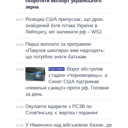
скоротити експорт українського
зерна
Розвідка США припускає, що дрон,
00:57
знайдений біля літака України в
Лейпцигу, міг належати рф – WSJ
Перші виплати за програмою
23:56
«Пакунок школяра» вже надходять:
що потрібно знати батькам
Ворог обстріляв
ПІДСУМКИ
23:09
стадіон «Чорноморець», а
Сенат США підтримав
«пекельні санкції» проти рф. Головне
за день
Окупанти вдарили з РСЗВ по
22:29
Слов'янську, є жертва і поранені
У Німеччині над військовою базою, де
21:45