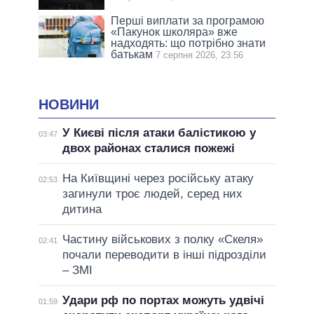
Перші виплати за програмою
«Пакунок школяра» вже
надходять: що потрібно знати
батькам
7 серпня 2026, 23:56
НОВИНИ
У Києві після атаки балістикою у
03:47
двох районах сталися пожежі
На Київщині через російську атаку
02:53
загинули троє людей, серед них
дитина
Частину військових з полку «Скеля»
02:41
почали переводити в інші підрозділи
– ЗМІ
Удари рф по портах можуть удвічі
01:59