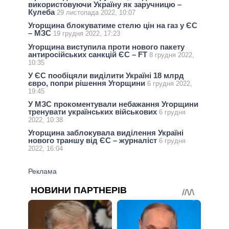
використовуючи Україну як заручницю –
Кулеба
29 листопада 2022, 10:07
Угорщина блокуватиме стелю цін на газ у ЄС
– МЗС
19 грудня 2022, 17:23
Угорщина виступила проти нового пакету
антиросійських санкцій ЄС – FT
8 грудня 2022,
10:35
У ЄС пообіцяли виділити Україні 18 млрд
євро, попри рішення Угорщини
6 грудня 2022,
19:45
У МЗС прокоментували небажання Угорщини
тренувати українських військових
6 грудня
2022, 10:38
Угорщина заблокувала виділення Україні
нового траншу від ЄС – журналіст
6 грудня
2022, 16:04