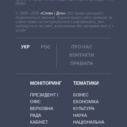
05063
© 2009—2026
«Слово і Діло»
.
Всі права захищені і
охороняються законом. Адміністрація сайту залишає за
собою право не погоджуватися з інформацією, яка
публікується на сайті, власниками або авторами якої є треті
особи.
УКР
РОС
ПРО НАС
КОНТАКТИ
ПРАВИЛА
МОНІТОРИНГ
ТЕМАТИКИ
ПРЕЗИДЕНТ І
БІЗНЕС
ОФІС
ЕКОНОМІКА
ВЕРХОВНА
КУЛЬТУРА
РАДА
НАУКА
КАБІНЕТ
НАЦІОНАЛЬНА