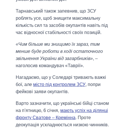
Тарнавський також запевнив, що ЗСУ
роблять усе, щоб знищити максимальну
кількість сил та засобів окупантів навіть під
час відносної стабільності своїх позицій.
«Чим більше ми знищимо їх зараз, тим
менше буде роботи в ході остаточного
звільнення України від загарбників»
, –
наголосив командувач «Таврії».
Нагадаємо, що у Соледарі тривають важкі
бої, але
місто під контролем ЗСУ
, попри
фейкові заяви окупантів.
Варто зазначити, що українські бійці станом
на п'ятницю, 6 січня,
мають успіх на ділянці
фронту Сватове – Кремінна
. Проте
деокупація ускладнюється низкою чинників.