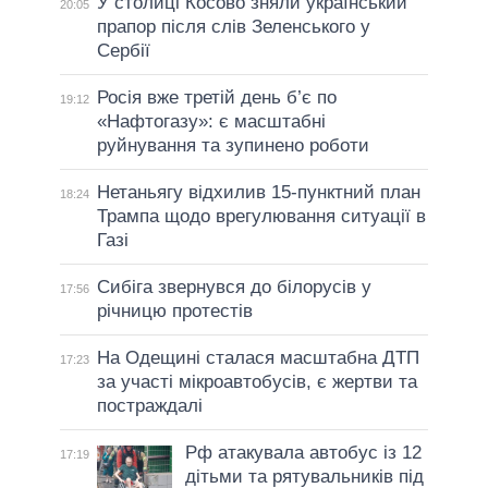
У столиці Косово зняли український
20:05
прапор після слів Зеленського у
Сербії
Росія вже третій день б’є по
19:12
«Нафтогазу»: є масштабні
руйнування та зупинено роботи
Нетаньягу відхилив 15-пунктний план
18:24
Трампа щодо врегулювання ситуації в
Газі
Сибіга звернувся до білорусів у
17:56
річницю протестів
На Одещині сталася масштабна ДТП
17:23
за участі мікроавтобусів, є жертви та
постраждалі
Рф атакувала автобус із 12
17:19
дітьми та рятувальників під