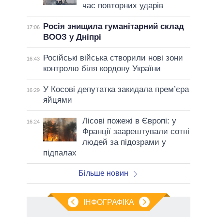
час повторних ударів
Росія знищила гуманітарний склад
17:06
ВООЗ у Дніпрі
Російські війська створили нові зони
16:43
контролю біля кордону України
У Косові депутатка закидала прем’єра
16:29
яйцями
Лісові пожежі в Європі: у
16:24
Франції заарештували сотні
людей за підозрами у
підпалах
Більше новин
ІНФОГРАФІКА