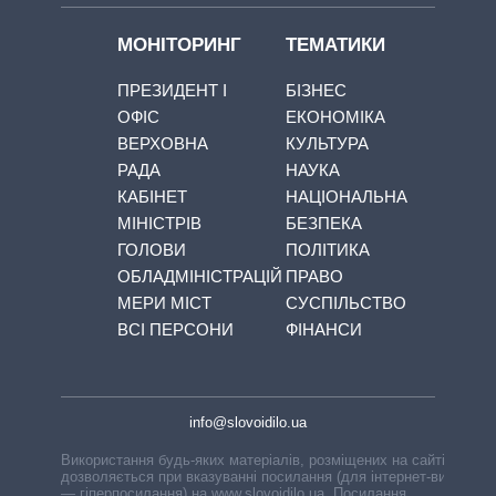
МОНІТОРИНГ
ТЕМАТИКИ
ПРЕЗИДЕНТ І
БІЗНЕС
ОФІС
ЕКОНОМІКА
ВЕРХОВНА
КУЛЬТУРА
РАДА
НАУКА
КАБІНЕТ
НАЦІОНАЛЬНА
МІНІСТРІВ
БЕЗПЕКА
ГОЛОВИ
ПОЛІТИКА
ОБЛАДМІНІСТРАЦІЙ
ПРАВО
МЕРИ МІСТ
СУСПІЛЬСТВО
ВСІ ПЕРСОНИ
ФІНАНСИ
info@slovoidilo.ua
Використання будь-яких матеріалів, розміщених на сайті,
дозволяється при вказуванні посилання (для інтернет-видань
— гіперпосилання) на www.slovoidilo.ua. Посилання