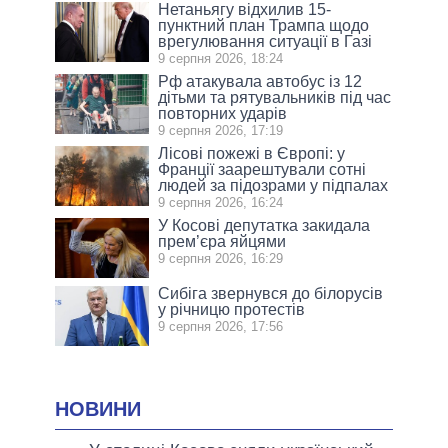
Нетаньягу відхилив 15-
пунктний план Трампа щодо
врегулювання ситуації в Газі
9 серпня 2026, 18:24
Рф атакувала автобус із 12
дітьми та рятувальників під час
повторних ударів
9 серпня 2026, 17:19
Лісові пожежі в Європі: у
Франції заарештували сотні
людей за підозрами у підпалах
9 серпня 2026, 16:24
У Косові депутатка закидала
прем’єра яйцями
9 серпня 2026, 16:29
Сибіга звернувся до білорусів
у річницю протестів
9 серпня 2026, 17:56
НОВИНИ