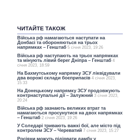
ЧИТАЙТЕ ТАКОЖ
Війська рф намагаються наступати на
Донбасі та обороняються на трьох
напрямках – Генштаб
5 січня 2023, 19:26
Війська рф наступають на трьох напрямках
та мінують лівий берег Дніпра – Генштаб
4
січня 2023, 18:59
На Бахмутському напрямку ЗСУ ліквідували
два ворожі склади боєприпасів
4 січня 2023,
15:33
На Донецькому напрямку ЗСУ продовжують
контрнаступальні дії – Залужний
3 січня 2023,
20:24
Війська рф зазнають великих втрат та
намагаються просунутися на двох напрямках
– Генштаб
2 січня 2023, 19:26
У Соледарі тривають важкі бої, але місто під
контролем ЗСУ – Череватий
7 січня 2023, 15:27
Росіяни можуть підірвати дамбу у