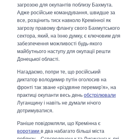
загрозою для окупантів поблизу Бахмута.
Адже російське командування, швидше за
все, розцінить тиск навколо Кремінної як
загрозу правому флангу свого Бахмутського
сектора, який, на їхню думку, є ключовим для
забезпечення можливості будь-якого
майбутнього наступу для окупації решти
Донецької області.
Нагадаємо, попри те, що російський
диктатор володимир путін оголосив на
фронті так зване «різдвяне перемир'я», на
практиці окупанти весь день
обстрілювали
Луганщину і навіть не думали нічого
дотримуватися.
Раніше повідомляли, що Кремінна є
воротами
в два набагато більші міста
поблизу – Сєвєродонецьк та Лисичанськ, які