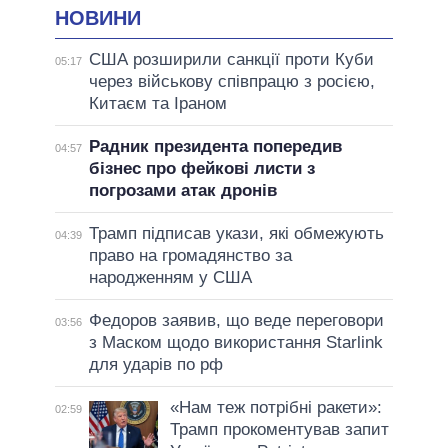
НОВИНИ
США розширили санкції проти Куби
05:17
через військову співпрацю з росією,
Китаєм та Іраном
Радник президента попередив
04:57
бізнес про фейкові листи з
погрозами атак дронів
Трамп підписав укази, які обмежують
04:39
право на громадянство за
народженням у США
Федоров заявив, що веде переговори
03:56
з Маском щодо використання Starlink
для ударів по рф
«Нам теж потрібні ракети»:
02:59
Трамп прокоментував запит