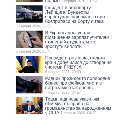
відомо
7 серпня 2026, 01:59
Інцидент в аеропорту
Лейпцига: Бундестаг
спростував інформацію про
боєприпаси на борту літака
6 серпня 2026, 22:03
В Україні анонсували
підвищення зарплат учителям і
стипендій студентам: як
зростуть виплати
6 серпня 2026, 23:45
Президент розповів, скільки
країн долучилися до створення
системи FREYJA
6 серпня 2026, 20:39
Радник президента попередив
бізнес про фейкові листи з
погрозами атак дронів
7 серпня 2026, 04:57
Трамп підписав укази, які
обмежують право на
громадянство за народженням
у США
7 серпня 2026, 04:39