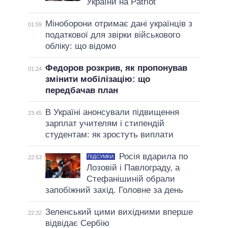
України на Patriot
Міноборони отримає дані українців з
01:59
податкової для звірки військового
обліку: що відомо
Федоров розкрив, як пропонував
01:24
змінити мобілізацію: що
передбачав план
В Україні анонсували підвищення
23:45
зарплат учителям і стипендій
студентам: як зростуть виплати
Росія вдарила по
ПІДСУМКИ
22:53
Лозовій і Павлограду, а
Стефанішиній обрали
запобіжний захід. Головне за день
Зеленський цими вихідними вперше
22:32
відвідає Сербію