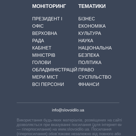
МОНІТОРИНГ
ТЕМАТИКИ
ПРЕЗИДЕНТ І
БІЗНЕС
ОФІС
ЕКОНОМІКА
ВЕРХОВНА
КУЛЬТУРА
РАДА
НАУКА
КАБІНЕТ
НАЦІОНАЛЬНА
МІНІСТРІВ
БЕЗПЕКА
ГОЛОВИ
ПОЛІТИКА
ОБЛАДМІНІСТРАЦІЙ
ПРАВО
МЕРИ МІСТ
СУСПІЛЬСТВО
ВСІ ПЕРСОНИ
ФІНАНСИ
info@slovoidilo.ua
Використання будь-яких матеріалів, розміщених на сайті,
дозволяється при вказуванні посилання (для інтернет-видань
— гіперпосилання) на www.slovoidilo.ua. Посилання
(гіперпосилання) обов’язкове незалежно від повного або