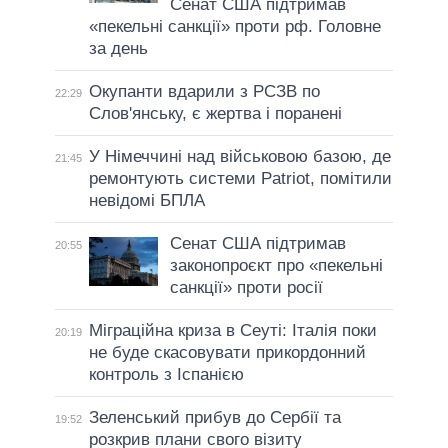
Сенат США підтримав
«пекельні санкції» проти рф. Головне
за день
Окупанти вдарили з РСЗВ по
22:29
Слов'янську, є жертва і поранені
У Німеччині над військовою базою, де
21:45
ремонтують системи Patriot, помітили
невідомі БПЛА
Сенат США підтримав
20:55
законопроєкт про «пекельні
санкції» проти росії
Міграційна криза в Сеуті: Італія поки
20:19
не буде скасовувати прикордонний
контроль з Іспанією
Зеленський прибув до Сербії та
19:52
розкрив плани свого візиту