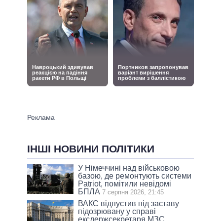
ІНШІ НОВИНИ ПОЛІТИКИ
У Німеччині над військовою
базою, де ремонтують системи
Patriot, помітили невідомі
БПЛА
7 серпня 2026, 21:45
ВАКС відпустив під заставу
підозрювану у справі
ексдержсекретаря МЗС