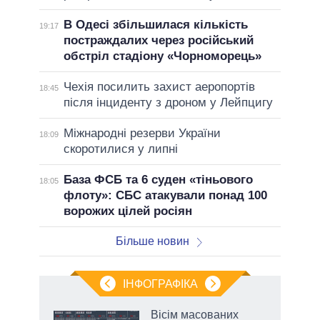
В Одесі збільшилася кількість
19:17
постраждалих через російський
обстріл стадіону «Чорноморець»
Чехія посилить захист аеропортів
18:45
після інциденту з дроном у Лейпцигу
Міжнародні резерви України
18:09
скоротилися у липні
База ФСБ та 6 суден «тіньового
18:05
флоту»: СБС атакували понад 100
ворожих цілей росіян
Більше новин
ІНФОГРАФІКА
жет
Вісім масованих