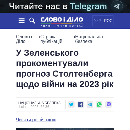
УКР
РОС
НОВИНИ
Слово і
›
Стрічка
›
Національна
Діло
публікацій
безпека
ОБIЦЯНКИ
СТРІЧКА
ПОЛІТИКА
У Зеленського
ПОДІЇ
ЕКОНОМІКА
прокоментували
ПОЛIТИКИ
СТАТТІ
СУСПІЛЬСТВО
прогноз Столтенберга
ІНФОГРАФІКА
ДУМКИ
СВІТ
УСІ ПОЛІТИКИ
щодо війни на 2023 рік
ОГЛЯДИ
ПРЕЗИДЕНТ І ОФІС
ВІДЕО
ДАЙДЖЕСТИ
ВЕРХОВНА РАДА
ПІДТРИМАТИ
КАБІНЕТ МІНІСТРІВ
НАЦІОНАЛЬНА БЕЗПЕКА
1 січня 2023, 22:36
ГОЛОВИ ОБЛАДМІНІСТРАЦІЙ
ПОРІВНЯННЯ ПОЛІТИКІВ
МЕРИ МІСТ
Читати російською
ВСІ ПЕРСОНИ