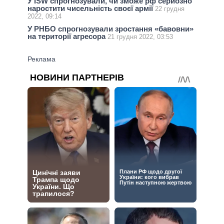
У ISW спрогнозували, чи зможе рф серйозно
наростити чисельність своєї армії
22 грудня
2022, 09:14
У РНБО спрогнозували зростання «бавовни»
на території агресора
21 грудня 2022, 03:53