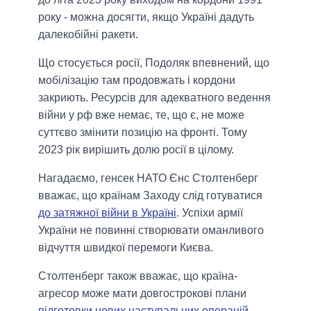
року - можна досягти, якщо Україні дадуть
далекобійні ракети.
Що стосується росії, Подоляк впевнений, що
мобілізацію там продовжать і кордони
закриють. Ресурсів для адекватного ведення
війни у рф вже немає, те, що є, не може
суттєво змінити позицію на фронті. Тому
2023 рік вирішить долю росії в цілому.
Нагадаємо, генсек НАТО Єнс Столтенберг
вважає, що країнам Заходу слід готуватися
до затяжної війни в Україні
. Успіхи армії
України не повинні створювати оманливого
відчуття швидкої перемоги Києва.
Столтенберг також вважає, що країна-
агресор може мати довгострокові плани
підготовки нових наступальних операцій