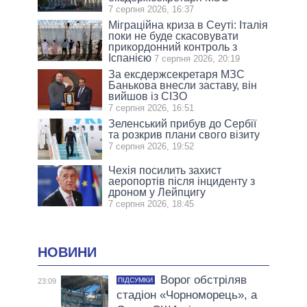
7 серпня 2026, 16:37
Міграційна криза в Сеуті: Італія
поки не буде скасовувати
прикордонний контроль з
Іспанією
7 серпня 2026, 20:19
За ексдержсекретаря МЗС
Банькова внесли заставу, він
вийшов із СІЗО
7 серпня 2026, 16:51
Зеленський прибув до Сербії
та розкрив плани свого візиту
7 серпня 2026, 19:52
Чехія посилить захист
аеропортів після інциденту з
дроном у Лейпцигу
7 серпня 2026, 18:45
НОВИНИ
Ворог обстріляв
ПІДСУМКИ
23:09
стадіон «Чорноморець», а