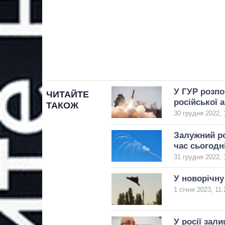
У ГУР розпо
ЧИТАЙТЕ
російської а
ТАКОЖ
30 грудня 2022, 
Залужний ро
час сьогодн
31 грудня 2022, 
У новорічну
1 січня 2023, 11:
У росії зал