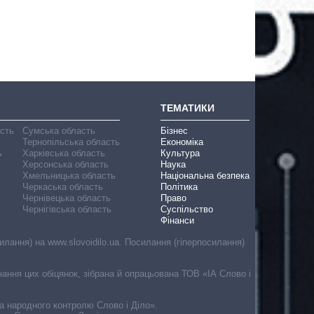
ТЕМАТИКИ
асть
Сумська область
Бізнес
Тернопільська область
Економіка
ь
Харківська область
Культура
Херсонська область
Наука
Хмельницька область
Національна безпека
Черкаська область
Політика
Чернівецька область
Право
Чернігівська область
Суспільство
Фінанси
лання) на www.slovoidilo.ua. Посилання (гіперпосилання)
онання цих обіцянок, зібрана й опрацьована ТОВ «ІА Слово і
ма народного контролю Слово і Діло».