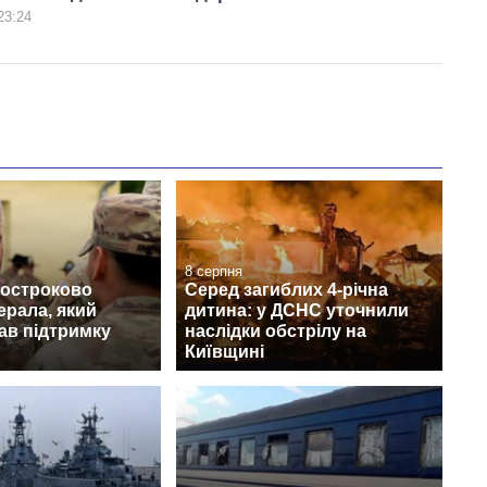
23:24
8 серпня
достроково
Серед загиблих 4-річна
ерала, який
дитина: у ДСНС уточнили
ав підтримку
наслідки обстрілу на
Київщині