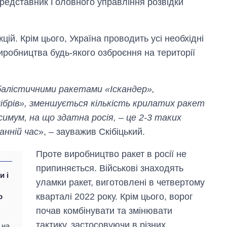
редставник Головного управління розвідки
цій. Крім цього, Україна проводить усі необхідні
робництва будь-якого озброєння на території
 балістичними ракетами «Іскандер»,
ібрів», зменшується кількість крилатих ракет
симум, на що здатна росія, – це 2-3 таких
анній час
», – зауважив Скібіцький.
Скільки картоплі
вирощували в
Проте виробництво ракет в росії не
Україні до і під час
припиняється. Військові знаходять
великої війни
и і
уламки ракет, виготовлені в четвертому
кварталі 2022 року. Крім цього, ворог
о
почав комбінувати та змінювати
тактику, застосовуючи в різних
 на