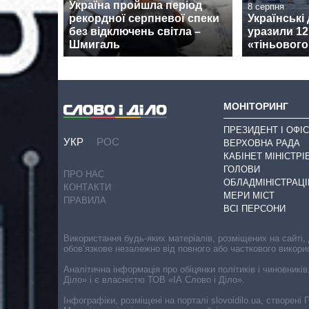
Україна пройшла період
8 серпня
рекордної серпневої спеки
Українські
без відключень світла –
уразили 12
Шмигаль
«тіньовог
МОНІТОРИНГ
ПРЕЗИДЕНТ І ОФІС
УКР
РОС
ВЕРХОВНА РАДА
КАБІНЕТ МІНІСТРІ
ГОЛОВИ
ПРО НАС
ОБЛАДМІНІСТРАЦІ
КОНТАКТИ
МЕРИ МІСТ
ПРАВИЛА
ВСІ ПЕРСОНИ
Використання будь-яких матеріалів, розміщених на сайті,
обов’язкове незалежно від повного або часткового викори
Аналітична інформація про обіцянки політиків і чиновників
Діло» і є власністю ТОВ «ІА Слово і Діло».
Інфографіки, розміщені на порталі slovoidilo.ua, створен