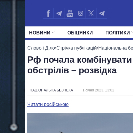
НОВИНИ
ОБIЦЯНКИ
ПОЛIТИКИ
УСІ ПОЛІТИКИ
ПРЕЗИДЕНТ І ОФ
Слово і Діло
›
Стрічка публікацій
›
Національна б
Рф почала комбінувати 
обстрілів – розвідка
НАЦІОНАЛЬНА БЕЗПЕКА
1 січня 2023, 13:02
Читати російською