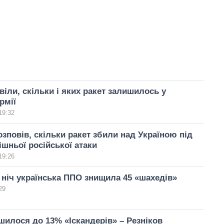
віли, скільки і яких ракет залишилось у
рмії
19:32
зповів, скільки ракет збили над Україною під
ішньої російської атаки
19:26
 ніч українська ППО знищила 45 «шахедів»
29
ишилося до 13% «Іскандерів» – Резніков