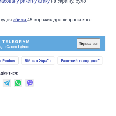
масовану ракетну атаку
на Україну, було
грудня
збили
45 ворожих дронів іранського
У TELEGRAM
Підписатися
ід «Слово і діло»
з Росією
Війна в Україні
Ракетний терор росії
ділитися: