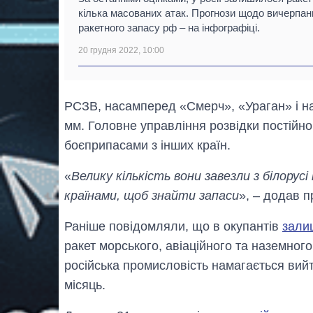
кілька масованих атак. Прогнози щодо вичерпан
ракетного запасу рф – на інфографіці.
20 грудня 2022, 10:00
РСЗВ, насамперед «Смерч», «Ураган» і нав
мм. Головне управління розвідки постійно
боєприпасами з інших країн.
«
Велику кількість вони завезли з білору
країнами, щоб знайти запаси
», – додав п
Раніше повідомляли, що в окупантів
зали
ракет морського, авіаційного та наземног
російська промисловість намагається вийт
місяць.