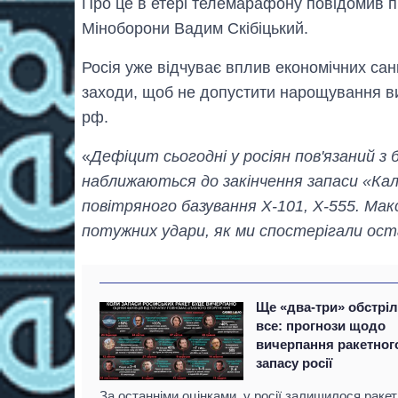
Про це в етері телемарафону повідомив п
Міноборони Вадим Скібіцький.
Росія уже відчуває вплив економічних санк
заходи, щоб не допустити нарощування ви
рф.
«
Дефіцит сьогодні у росіян пов'язаний з
наближаються до закінчення запаси «Кал
повітряного базування Х-101, Х-555. Мак
потужних удари, як ми спостерігали ост
Ще «два-три» обстріл
все: прогнози щодо
вичерпання ракетног
запасу росії
За останніми оцінками, у росії залишилося ракет