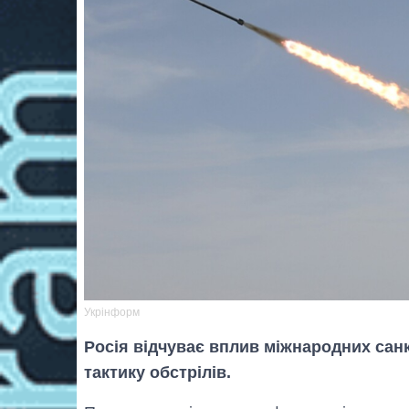
Укрінформ
Росія відчуває вплив міжнародних санк
тактику обстрілів.