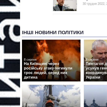
30 грудня 2022, 
ІНШІ НОВИНИ ПОЛІТИКИ
8 серпня
8 серпня
На Київщині через
Пентагон 
російську атаку загинули
усунув ген
троє людей, серед них
координув
дитина
України
8 серпня