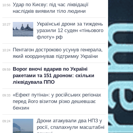
Удар по Києву: під час ліквідації
10:56
наслідків виявили тіло людини
Українські дрони за тиждень
10:27
уразили 12 суден «тіньового
флоту» рф
Пентагон достроково усунув генерала,
10:24
який координував підтримку України
Ворог вночі вдарив по Україні
09:59
ракетами та 151 дроном: скільки
ліквідувала ППО
«Ефект путіна»: у російських регіонах
09:33
перед його візитом різко дешевшає
бензин
Дрони атакували два НПЗ у
09:24
росії, спалахнули масштабні