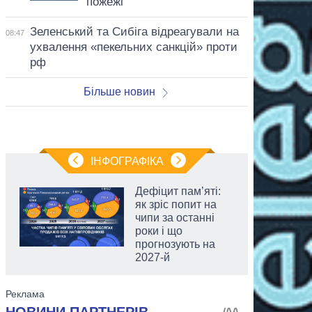
пожежі
Зеленський та Сибіга відреагували на
08:47
ухвалення «пекельних санкцій» проти
рф
Більше новин
ІНФОГРАФІКА
Дефіцит пам’яті:
як зріс попит на
чипи за останні
роки і що
прогнозують на
2027-й