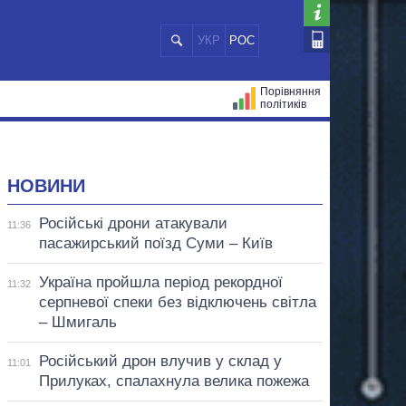
УКР
РОС
Порівняння
політиків
ЦІЙ
МЕРИ МІСТ
ВСІ ПЕРСОНИ
НОВИНИ
Російські дрони атакували
11:36
пасажирський поїзд Суми – Київ
Україна пройшла період рекордної
11:32
серпневої спеки без відключень світла
– Шмигаль
Російський дрон влучив у склад у
11:01
Прилуках, спалахнула велика пожежа