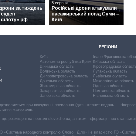
8 серпня
 дрони за тиждень
Російські дрони атакували
 суден
пасажирський поїзд Суми –
о флоту» рф
Київ
РЕГІОНИ
Київ
Івано-Франківська обл
Автономна республіка Крим
Київська область
Вінницька область
Кіровоградська област
В
Волинська область
Луганська область
Дніпропетровська область
Львівська область
Й
Донецька область
Миколаївська область
Житомирська область
Одеська область
Закарпатська область
Полтавська область
Запорізька область
Рівненська область
 дозволяється при вказуванні посилання (для інтернет-видань — гіперпоси
стання матеріалів.
, що розміщені на порталі slovoidilo.ua, а також інформація про стан вик
і ГО «Система народного контролю Слово і Діло» і є власністю ГО «Систе