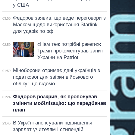
у США
Федоров заявив, що веде переговори з
03:56
Маском щодо використання Starlink
для ударів по рф
«Нам теж потрібні ракети»:
02:59
Трамп прокоментував запит
України на Patriot
Міноборони отримає дані українців з
01:59
податкової для звірки військового
обліку: що відомо
Федоров розкрив, як пропонував
01:24
змінити мобілізацію: що передбачав
план
В Україні анонсували підвищення
23:45
зарплат учителям і стипендій