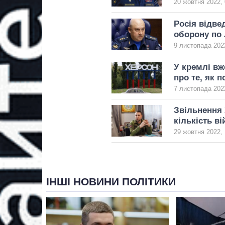
20 жовтня 2022, 
Росія відве
оборону по 
9 листопада 2022
У кремлі вж
про те, як 
7 листопада 2022
Звільнення 
кількість ві
29 жовтня 2022, 
ІНШІ НОВИНИ ПОЛІТИКИ