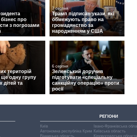
7 серпня
езидента
Трамп підписав укази, які
бізнес про
обмежують право на
сти з погрозами
громадянство за
в
народженням у США
6 серпня
их територій
Зеленський доручив
 ще одну групу
підготувати «спеціальну
х дітей та
санкційну операцію» проти
росії
РЕГІОНИ
Київ
Івано-Франківська обл
Автономна республіка Крим
Київська область
Вінницька область
Кіровоградська област