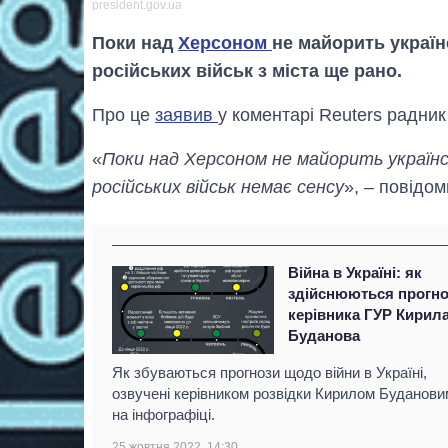
president.gov.ua
Поки над
Херсоном
не майорить украї
російських військ з міста ще рано.
Про це
заявив
у коментарі Reuters радни
«
Поки над Херсоном не майорить українс
російських військ немає сенсу
», – повідо
Війна в Україні: як
здійснюються прогн
керівника ГУР Кирил
Буданова
Як збуваються прогнози щодо війни в Україні,
озвучені керівником розвідки Кирилом Буданови
на інфографіці.
25 жовтня 2022, 14:30