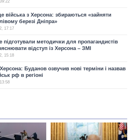
09:22
де війська з Херсона: збираються «зайняти
лівому березі Дніпра»
, 17:17
е підготували методички для пропагандистів
пояснювати відступ із Херсона – ЗМІ
, 15:18
Херсона: Буданов озвучив нові терміни і назвав
йськ рф в регіоні
13:58