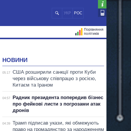
УКР
РОС
Порівняння
політиків
ЦІЙ
МЕРИ МІСТ
ВСІ ПЕРСОНИ
НОВИНИ
США розширили санкції проти Куби
05:17
через військову співпрацю з росією,
Китаєм та Іраном
Радник президента попередив бізнес
04:57
про фейкові листи з погрозами атак
дронів
Трамп підписав укази, які обмежують
04:39
право на громадянство за народженням