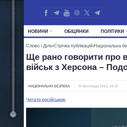
НОВИНИ
ОБIЦЯНКИ
ПОЛIТИКИ
УСІ ПОЛІТИКИ
ПРЕЗИДЕНТ І ОФ
Слово і Діло
›
Стрічка публікацій
›
Національна б
Ще рано говорити про 
військ з Херсона – Под
НАЦІОНАЛЬНА БЕЗПЕКА
9 листопада 2022, 18:32
Читати російською