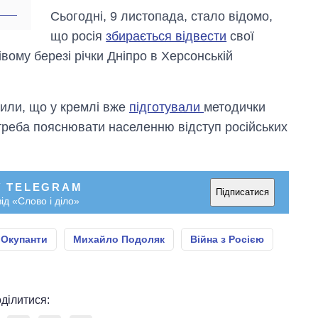
Сьогодні, 9 листопада, стало відомо,
що росія
збирається відвести
свої
івому березі річки Дніпро в Херсонській
или, що у кремлі вже
підготували
методички
 треба пояснювати населенню відступ російських
У TELEGRAM
Підписатися
ід «Слово і діло»
Окупанти
Михайло Подоляк
Війна з Росією
ділитися: