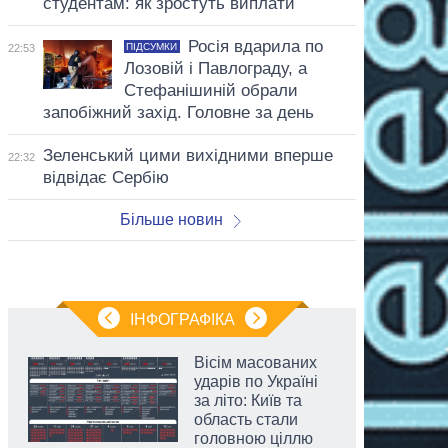
студентам: як зростуть виплати
Росія вдарила по
ПІДСУМКИ
22:53
Лозовій і Павлограду, а
Стефанішиній обрали
запобіжний захід. Головне за день
Зеленський цими вихідними вперше
22:32
відвідає Сербію
Більше новин
ІНФОГРАФІКА
Вісім масованих
ударів по Україні
за літо: Київ та
область стали
головною ціллю