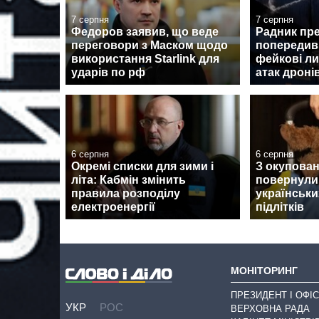
7 серпня
7 серпня
Федоров заявив, що веде
Радник пр
переговори з Маском щодо
попередив 
використання Starlink для
фейкові ли
ударів по рф
атак дроні
6 серпня
6 серпня
Окремі списки для зими і
З окупован
літа: Кабмін змінить
повернули
правила розподілу
українськи
електроенергії
підлітків
МОНІТОРИНГ
ПРЕЗИДЕНТ І ОФІС
УКР
РОС
ВЕРХОВНА РАДА