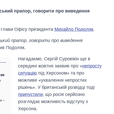
нський прапор, говорити про виведення
к глави Офісу президента
Михайло Подоляк
.
ький прапор, говорити про виведення
мив Подоляк.
Нагадаємо, Сергій Суровікін ще в
середині жовтня заявив про «
непросту
ситуацію
під Херсоном» та про
ози
можливе «ухвалення непростих
а
рішень». У британській розвідці тоді
Як зросли тарифи
припустили
, що росія серйозно
на холодну воду у
м –
розглядає можливість відступу з
містах України на
початок серпня
Херсона.