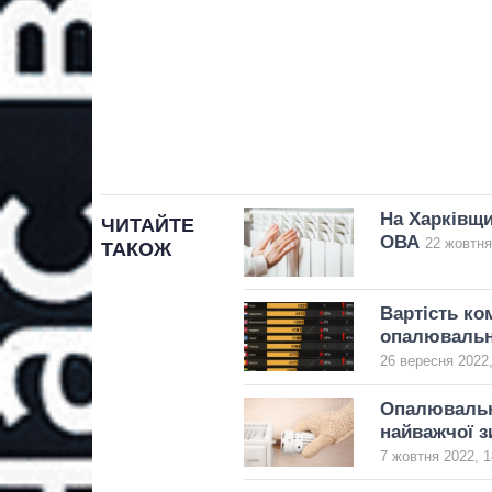
На Харківщи
ЧИТАЙТЕ
ОВА
22 жовтня
ТАКОЖ
Вартість ко
опалювальн
26 вересня 2022,
Опалювальни
найважчої зи
7 жовтня 2022, 1