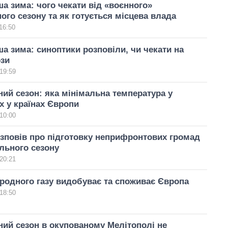
а зима: чого чекати від «воєнного»
го сезону та як готується місцева влада
16:50
а зима: синоптики розповіли, чи чекати на
ози
19:59
й сезон: яка мінімальна температура у
 у країнах Європи
10:00
зповів про підготовку неприфронтових громад
льного сезону
20:21
родного газу видобуває та споживає Європа
18:50
ий сезон в окупованому Мелітополі не