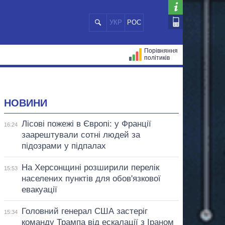
УКР
РОС
Порівняння
політиків
ЦІЙ
МЕРИ МІСТ
ВСІ ПЕРСОНИ
НОВИНИ
Лісові пожежі в Європі: у Франції
16:24
заарештували сотні людей за
підозрами у підпалах
На Херсонщині розширили перелік
15:53
населених пунктів для обов'язкової
евакуації
Головний генерал США застеріг
15:34
команду Трампа від ескалації з Іраном