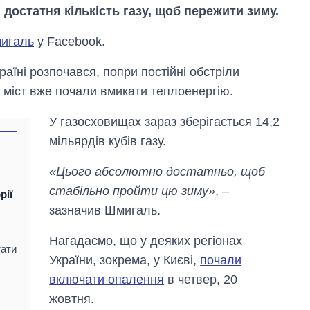
 достатня кількість газу, щоб пережити зиму.
игаль
у Facebook.
аїні розпочався, попри постійні обстріли
і міст вже почали вмикати теплоенергію.
У газосховищах зараз зберігається 14,2
мільярдів кубів газу.
н
«Цього абсолютно достатньо, щоб
Скільки картоплі
вирощували в
стабільно пройти цю зиму»
, –
рії
Україні до і під час
зазначив Шмигаль.
великої війни
Нагадаємо, що у деяких регіонах
тати
України, зокрема, у Києві,
почали
включати опалення
в четвер, 20
жовтня.