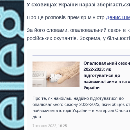
У сховищах України наразі зберігається
Про це розповів прем’єр-міністр
Денис Шм
За його словами, опалювальний сезон в кр
російських окупантів. Зокрема, у більшост
Опалювальний сезо
2022-2023: як
підготуватися до
найважчої зими в істо
України
Про те, як найбільш надійно підготуватися до
опалювального сезону 2022-2023, який обіцяє с
найважчим в історії України – в матеріалі Слово і
діло
7 жовтня 2022, 18:25