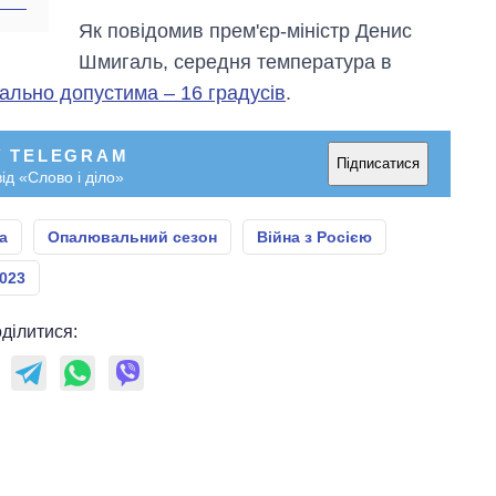
Як повідомив прем'єр-міністр Денис
Шмигаль, середня температура в
мально допустима – 16 градусів
.
У TELEGRAM
Підписатися
ід «Слово і діло»
а
Опалювальний сезон
Війна з Росією
023
ділитися: