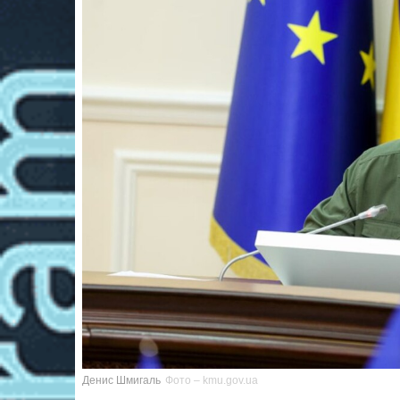
Денис Шмигаль
Фото – kmu.gov.ua