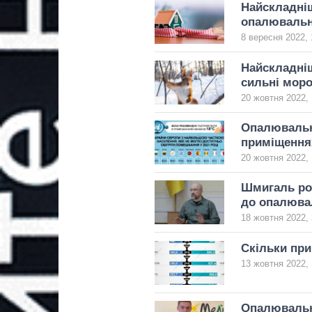
Найскладніш
опалювально
8 вересня 2022, 
Найскладніш
сильні мор
20 жовтня 2022, 
Опалювальни
приміщеннях
20 жовтня 2022, 
Шмигаль ро
до опалюва
18 жовтня 2022, 
Скільки при
13 жовтня 2022, 
Опалювальн