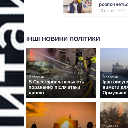
розпочнетьс
13 жовтня 2022, 
ІНШІ НОВИНИ ПОЛІТИКИ
9 серпня
9 серпня
В Одесі зросла кількість
Іран висун
поранених після атаки
вимоги для
дронів
Ормузької
9 серпня