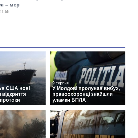
я – мер
11:58
9 серпня
ув США нові
У Молдові пролунав вибух,
 відкриття
правоохоронці знайшли
 протоки
уламки БПЛА