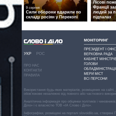
Лісові поже
Франції за
9 серпня
Сили оборони вдарили по
людей за п
складу росіян у Перекопі
підпалах
МОНІТОРИНГ
ПРЕЗИДЕНТ І ОФІС
УКР
РОС
ВЕРХОВНА РАДА
КАБІНЕТ МІНІСТРІ
ГОЛОВИ
ПРО НАС
ОБЛАДМІНІСТРАЦІ
КОНТАКТИ
МЕРИ МІСТ
ПРАВИЛА
ВСІ ПЕРСОНИ
Використання будь-яких матеріалів, розміщених на сайті,
обов’язкове незалежно від повного або часткового викори
Аналітична інформація про обіцянки політиків і чиновників
Діло» і є власністю ТОВ «ІА Слово і Діло».
Інфографіки, розміщені на порталі slovoidilo.ua, створен