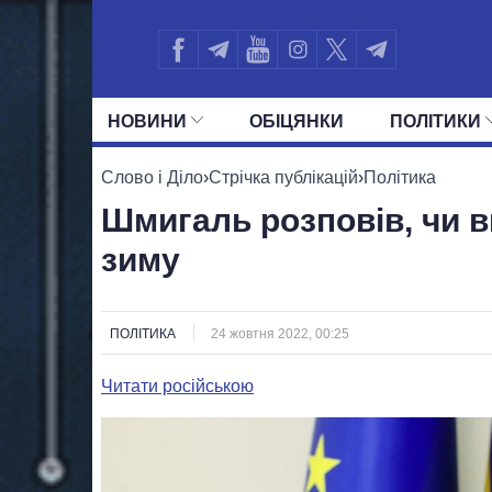
НОВИНИ
ОБIЦЯНКИ
ПОЛIТИКИ
УСІ ПОЛІТИКИ
ПРЕЗИДЕНТ І ОФ
Слово і Діло
›
Стрічка публікацій
›
Політика
Шмигаль розповів, чи ви
зиму
ПОЛІТИКА
24 жовтня 2022, 00:25
Читати російською