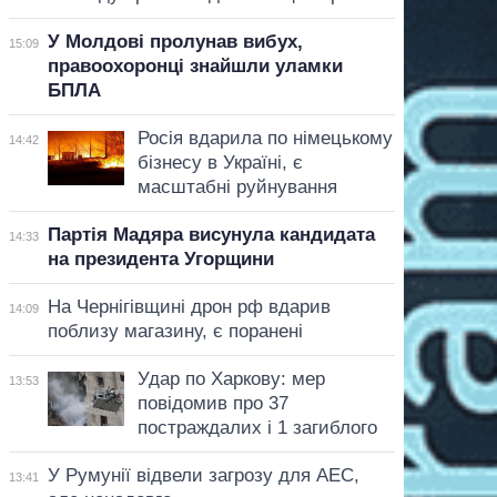
У Молдові пролунав вибух,
15:09
правоохоронці знайшли уламки
БПЛА
Росія вдарила по німецькому
14:42
бізнесу в Україні, є
масштабні руйнування
Партія Мадяра висунула кандидата
14:33
на президента Угорщини
На Чернігівщині дрон рф вдарив
14:09
поблизу магазину, є поранені
Удар по Харкову: мер
13:53
повідомив про 37
постраждалих і 1 загиблого
У Румунії відвели загрозу для АЕС,
13:41