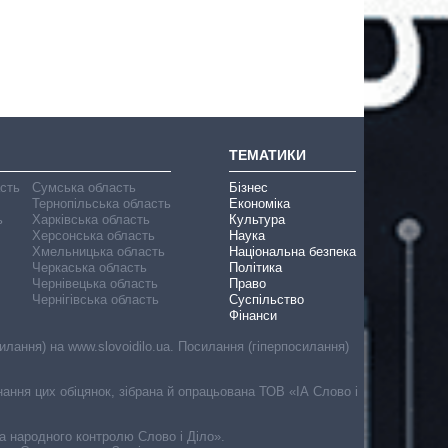
ТЕМАТИКИ
асть
Сумська область
Бізнес
Тернопільська область
Економіка
ь
Харківська область
Культура
Херсонська область
Наука
Хмельницька область
Національна безпека
Черкаська область
Політика
Чернівецька область
Право
Чернігівська область
Суспільство
Фінанси
лання) на www.slovoidilo.ua. Посилання (гіперпосилання)
онання цих обіцянок, зібрана й опрацьована ТОВ «ІА Слово і
ма народного контролю Слово і Діло».