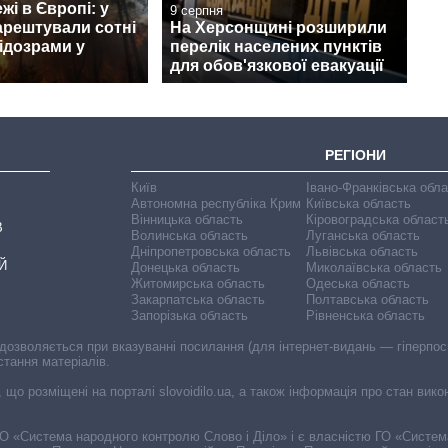
жі в Європі: у
9 серпня
арештували сотні
На Херсонщині розширили
ідозрами у
перелік населених пунктів
для обов'язкової евакуації
РЕГІОНИ
Київ
Івано-Франківська обл
Автономна республіка Крим
Київська область
Вінницька область
Кіровоградська област
В
Волинська область
Луганська область
Дніпропетровська область
Львівська область
Й
Донецька область
Миколаївська область
Житомирська область
Одеська область
Закарпатська область
Полтавська область
Запорізька область
Рівненська область
 дозволяється при вказуванні посилання (для інтернет-видань — гіперпоси
стання матеріалів.
, що розміщені на порталі slovoidilo.ua, а також інформація про стан вик
і ГО «Система народного контролю Слово і Діло» і є власністю ГО «Систе