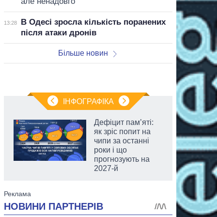
але ненадовго
В Одесі зросла кількість поранених
13:28
після атаки дронів
Більше новин
ІНФОГРАФІКА
Дефіцит пам’яті:
як зріс попит на
чипи за останні
роки і що
прогнозують на
2027-й