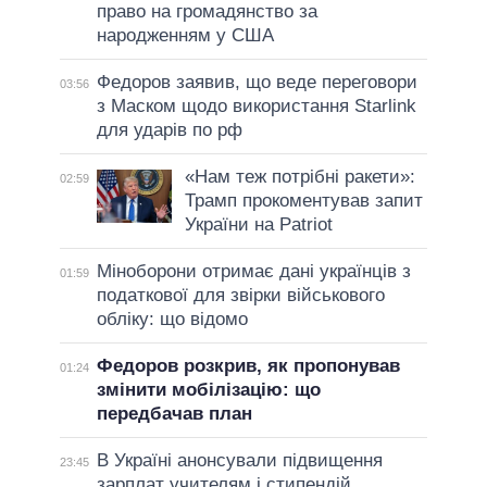
право на громадянство за
народженням у США
Федоров заявив, що веде переговори
03:56
з Маском щодо використання Starlink
для ударів по рф
«Нам теж потрібні ракети»:
02:59
Трамп прокоментував запит
України на Patriot
Міноборони отримає дані українців з
01:59
податкової для звірки військового
обліку: що відомо
Федоров розкрив, як пропонував
01:24
змінити мобілізацію: що
передбачав план
В Україні анонсували підвищення
23:45
зарплат учителям і стипендій