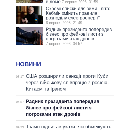
відомо
7 серпня 2026, 01:59
Окремі списки для зими і літа:
Кабмін змінить правила
розподілу електроенергії
6 серпня 2026, 21:49
Радник президента попередив
бізнес про фейкові листи з
погрозами атак дронів
7 серпня 2026, 04:57
НОВИНИ
США розширили санкції проти Куби
05:17
через військову співпрацю з росією,
Китаєм та Іраном
Радник президента попередив
04:57
бізнес про фейкові листи з
погрозами атак дронів
Трамп підписав укази, які обмежують
04:39