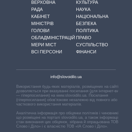
ВЕРХОВНА
КУЛЬТУРА
РАДА
НАУКА
КАБІНЕТ
НАЦІОНАЛЬНА
МІНІСТРІВ
БЕЗПЕКА
ГОЛОВИ
ПОЛІТИКА
ОБЛАДМІНІСТРАЦІЙ
ПРАВО
МЕРИ МІСТ
СУСПІЛЬСТВО
ВСІ ПЕРСОНИ
ФІНАНСИ
info@slovoidilo.ua
Використання будь-яких матеріалів, розміщених на сайті,
дозволяється при вказуванні посилання (для інтернет-видань
— гіперпосилання) на www.slovoidilo.ua. Посилання
(гіперпосилання) обов’язкове незалежно від повного або
часткового використання матеріалів.
Аналітична інформація про обіцянки політиків і чиновників,
що розміщені на порталі slovoidilo.ua, а також інформація про
стан виконання цих обіцянок, зібрана й опрацьована ТОВ «ІА
Слово і Діло» і є власністю ТОВ «ІА Слово і Діло».