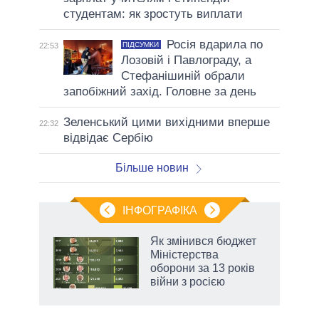
студентам: як зростуть виплати
Росія вдарила по
ПІДСУМКИ
22:53
Лозовій і Павлограду, а
Стефанішиній обрали
запобіжний захід. Головне за день
Зеленський цими вихідними вперше
22:32
відвідає Сербію
Більше новин
ІНФОГРАФІКА
Як змінився бюджет
ть
Міністерства
оборони за 13 років
війни з росією