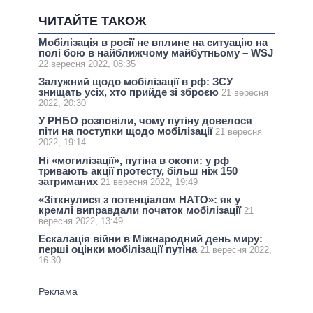
ЧИТАЙТЕ ТАКОЖ
Мобілізація в росії не вплине на ситуацію на
полі бою в найближчому майбутньому – WSJ
22 вересня 2022, 08:35
Залужний щодо мобілізації в рф: ЗСУ
знищать усіх, хто прийде зі зброєю
21 вересня
2022, 20:30
У РНБО розповіли, чому путіну довелося
піти на поступки щодо мобілізації
21 вересня
2022, 19:14
Ні «могилізації», путіна в окопи: у рф
тривають акції протесту, більш ніж 150
затриманих
21 вересня 2022, 19:49
«Зіткнулися з потенціалом НАТО»: як у
кремлі виправдали початок мобілізації
21
вересня 2022, 13:49
Ескалація війни в Міжнародний день миру:
перші оцінки мобілізації путіна
21 вересня 2022,
16:30