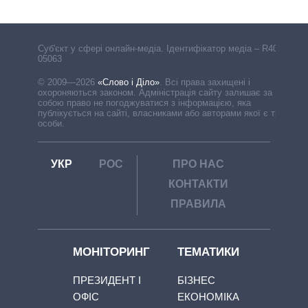
Cуб'єкт у сфері онлайн-медіа. Ідентифікатор медіа – R40-
05063
© 2009—2026
«Слово і Діло»
.
Всі права захищені і
охороняються законом. Адміністрація сайту залишає за
собою право не погоджуватися з інформацією, яка
публікується на сайті, власниками або авторами якої є треті
особи.
УКР
РОС
ПРО НАС
КОНТАКТИ
ПРАВИЛА
МОНІТОРИНГ
ТЕМАТИКИ
ПРЕЗИДЕНТ І
БІЗНЕС
ОФІС
ЕКОНОМІКА