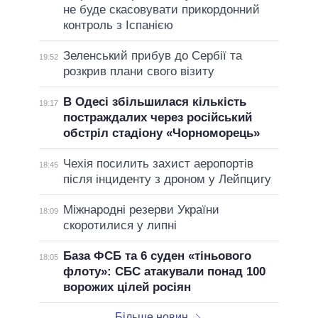
не буде скасовувати прикордонний
контроль з Іспанією
Зеленський прибув до Сербії та
19:52
розкрив плани свого візиту
В Одесі збільшилася кількість
19:17
постраждалих через російський
обстріл стадіону «Чорноморець»
Чехія посилить захист аеропортів
18:45
після інциденту з дроном у Лейпцигу
Міжнародні резерви України
18:09
скоротилися у липні
База ФСБ та 6 суден «тіньового
18:05
флоту»: СБС атакували понад 100
ворожих цілей росіян
Більше новин