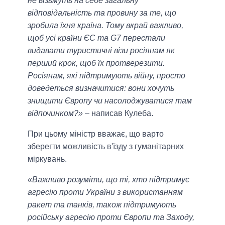
не візьмуть на себе загальну
відповідальність та провину за те, що
зробила їхня країна. Тому вкрай важливо,
щоб усі країни ЄС та G7 перестали
видавати туристичні візи росіянам як
перший крок, щоб їх протверезити.
Росіянам, які підтримують війну, просто
доведеться визначитися: вони хочуть
знищити Європу чи насолоджуватися там
відпочинком?»
– написав Кулеба.
При цьому міністр вважає, що варто
зберегти можливість в'їзду з гуманітарних
міркувань.
«Важливо розуміти, що ті, хто підтримує
агресію проти України з використанням
ракет та танків, також підтримують
російську агресію проти Європи та Заходу,