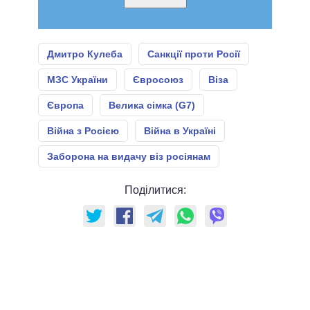
Дмитро Кулеба
Санкції проти Росії
МЗС України
Євросоюз
Віза
Європа
Велика сімка (G7)
Війна з Росією
Війна в Україні
Заборона на видачу віз росіянам
Поділитися: