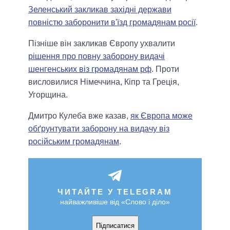
Зеленський закликав західні держави
повністю заборонити в'їзд громадянам росії
.
Пізніше він закликав Європу ухвалити
рішення про повну заборону видачі
шенгенських віз громадянам рф
. Проти
висловилися Німеччина, Кіпр та Греція,
Угорщина.
Дмитро Кулеба вже казав,
як Європа може
обґрунтувати заборону на видачу віз
російським громадянам
.
ЧИТАЙТЕ У TELEGRAM
найважливіше від «Слово і діло»
Підписатися