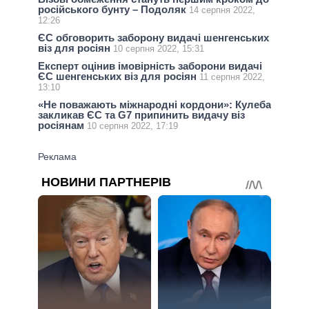
російського бунту – Подоляк
14 серпня 2022,
12:26
ЄС обговорить заборону видачі шенгенських
віз для росіян
10 серпня 2022, 15:31
Експерт оцінив імовірність заборони видачі
ЄС шенгенських віз для росіян
11 серпня 2022,
13:10
«Не поважають міжнародні кордони»: Кулеба
закликав ЄС та G7 припинить видачу віз
росіянам
10 серпня 2022, 17:19