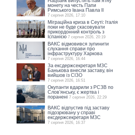
Нацбанк випустить пам’ятну
монету на честь Папи
Римського Івана Павла II
7 серпня 2026, 17:10
Міграційна криза в Сеуті: Італія
поки не буде скасовувати
прикордонний контроль з
Іспанією
7 серпня 2026, 20:19
ВАКС відмовився зупинити
слухання справи про
інфраструктуру Харкова
7 серпня 2026, 16:44
За ексдержсекретаря МЗС
Банькова внесли заставу, він
вийшов із СІЗО
7 серпня 2026, 16:51
Окупанти вдарили з РСЗВ по
Слов'янську, є жертва і
поранені
7 серпня 2026, 22:29
ВАКС відпустив під заставу
підозрювану у справі
ексдержсекретаря МЗС
7 серпня 2026, 16:37