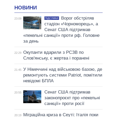
НОВИНИ
Ворог обстріляв
ПІДСУМКИ
23:09
стадіон «Чорноморець», а
Сенат США підтримав
«пекельні санкції» проти рф. Головне
за день
Окупанти вдарили з РСЗВ по
22:29
Слов'янську, є жертва і поранені
У Німеччині над військовою базою, де
21:45
ремонтують системи Patriot, помітили
невідомі БПЛА
Сенат США підтримав
20:55
законопроєкт про «пекельні
санкції» проти росії
Міграційна криза в Сеуті: Італія поки
20:19