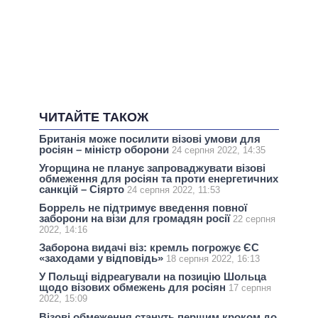
ЧИТАЙТЕ ТАКОЖ
Британія може посилити візові умови для
росіян – міністр оборони
24 серпня 2022, 14:35
Угорщина не планує запроваджувати візові
обмеження для росіян та проти енергетичних
санкцій – Сіярто
24 серпня 2022, 11:53
Боррель не підтримує введення повної
заборони на візи для громадян росії
22 серпня
2022, 14:16
Заборона видачі віз: кремль погрожує ЄС
«заходами у відповідь»
18 серпня 2022, 16:13
У Польщі відреагували на позицію Шольца
щодо візових обмежень для росіян
17 серпня
2022, 15:09
Візові обмеження стануть першим кроком до