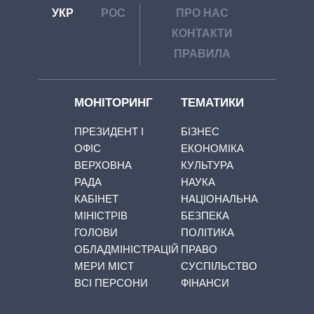
УКР
РОС
ПРО НАС
КОНТАКТИ
ПРАВИЛА
МОНІТОРИНГ
ТЕМАТИКИ
ПРЕЗИДЕНТ І
БІЗНЕС
ОФІС
ЕКОНОМІКА
ВЕРХОВНА
КУЛЬТУРА
РАДА
НАУКА
КАБІНЕТ
НАЦІОНАЛЬНА
МІНІСТРІВ
БЕЗПЕКА
ГОЛОВИ
ПОЛІТИКА
ОБЛАДМІНІСТРАЦІЙ
ПРАВО
МЕРИ МІСТ
СУСПІЛЬСТВО
ВСІ ПЕРСОНИ
ФІНАНСИ