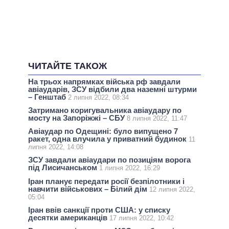
ЧИТАЙТЕ ТАКОЖ
На трьох напрямках війська рф завдали
авіаударів, ЗСУ відбили два наземні штурми
– Генштаб
2 липня 2022, 08:34
Затримано коригувальника авіаудару по
мосту на Запоріжжі – СБУ
8 липня 2022, 11:47
Авіаудар по Одещині: було випущено 7
ракет, одна влучила у приватний будинок
11
липня 2022, 14:08
ЗСУ завдали авіаудари по позиціям ворога
під Лисичанськом
1 липня 2022, 16:29
Іран планує передати росії безпілотники і
навчити військових – Білий дім
12 липня 2022,
05:04
Іран ввів санкції проти США: у списку
десятки американців
17 липня 2022, 10:42