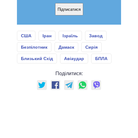
Підписатися
США
Іран
Ізраїль
Завод
Безпілотник
Дамаск
Сирія
Близький Схід
Авіаудар
БПЛА
Поділитися: