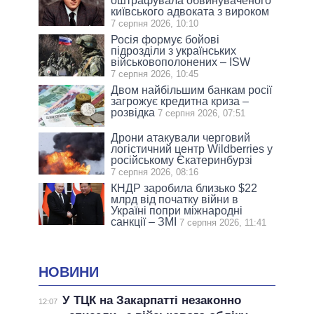
оштрафувала обвинуваченого
київського адвоката з вироком
7 серпня 2026, 10:10
Росія формує бойові
підрозділи з українських
військовополонених – ISW
7 серпня 2026, 10:45
Двом найбільшим банкам росії
загрожує кредитна криза –
розвідка
7 серпня 2026, 07:51
Дрони атакували черговий
логістичний центр Wildberries у
російському Єкатеринбурзі
7 серпня 2026, 08:16
КНДР заробила близько $22
млрд від початку війни в
Україні попри міжнародні
санкції – ЗМІ
7 серпня 2026, 11:41
НОВИНИ
У ТЦК на Закарпатті незаконно
12:07