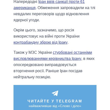
Напередодні
Іран ввів санкції проти 61
американця
. Обмеження запровадили на тлі
невдалих переговорів щодо відновлення
ядерної угоди.
Окрім цього, зазначимо, що росія
використовує на війні проти України
контрабандну зброю від Іраку
.
Також у МЗС України
стурбовані останніми
висловлюваннями керівництва Ірану
, в яких
опосередковано виправдовується
вторгнення росії. Раніше Іран посідав
нейтральну позицію.
ЧИТАЙТЕ У TELEGRAM
найважливіше від «Слово і діло»