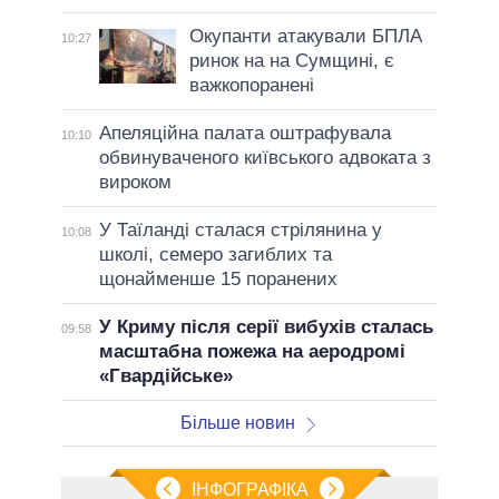
Окупанти атакували БПЛА
10:27
ринок на на Сумщині, є
важкопоранені
Апеляційна палата оштрафувала
10:10
обвинуваченого київського адвоката з
вироком
У Таїланді сталася стрілянина у
10:08
школі, семеро загиблих та
щонайменше 15 поранених
У Криму після серії вибухів сталась
09:58
масштабна пожежа на аеродромі
«Гвардійське»
Більше новин
ІНФОГРАФІКА