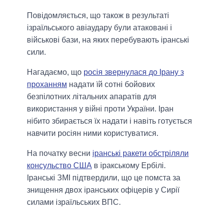
Повідомляється, що також в результаті
ізраїльського авіаудару були атаковані і
військові бази, на яких перебувають іранські
сили.
Нагадаємо, що
росія звернулася до Ірану з
проханням
надати їй сотні бойових
безпілотних літальних апаратів для
використання у війні проти України. Іран
нібито збирається їх надати і навіть готується
навчити росіян ними користуватися.
На початку весни
іранські ракети обстріляли
консульство США
в іракському Ербілі.
Іранські ЗМІ підтвердили, що це помста за
знищення двох іранських офіцерів у Сирії
силами ізраїльських ВПС.