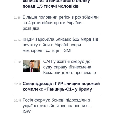
«списали» з військового обліку
понад 1,5 тисячі чоловіків
Більше половини регіонів рф збідніли
11:58
за 4 роки війни проти України –
розвідка
КНДР заробила близько $22 млрд від
11:41
початку війни в Україні попри
міжнародні санкції – ЗМІ
САП у жовтні скерує до
11:20
суду справу бізнесмена
Комарницького про землю
Спецпідрозділ ГУР знищив ворожий
10:58
комплекс «Панцирь-С1» у Криму
Росія формує бойові підрозділи з
10:45
українських військовополонених –
ISW