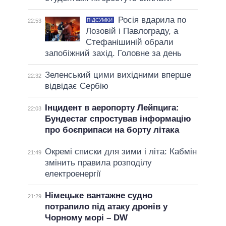
Росія вдарила по
ПІДСУМКИ
22:53
Лозовій і Павлограду, а
Стефанішиній обрали
запобіжний захід. Головне за день
Зеленський цими вихідними вперше
22:32
відвідає Сербію
Інцидент в аеропорту Лейпцига:
22:03
Бундестаг спростував інформацію
про боєприпаси на борту літака
Окремі списки для зими і літа: Кабмін
21:49
змінить правила розподілу
електроенергії
Німецьке вантажне судно
21:29
потрапило під атаку дронів у
Чорному морі – DW