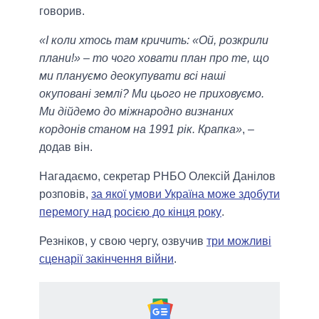
говорив.
«І коли хтось там кричить: «Ой, розкрили
плани!» – то чого ховати план про те, що
ми плануємо деокупувати всі наші
окуповані землі? Ми цього не приховуємо.
Ми дійдемо до міжнародно визнаних
кордонів станом на 1991 рік. Крапка»
, –
додав він.
Нагадаємо, секретар РНБО Олексій Данілов
розповів,
за якої умови Україна може здобути
перемогу над росією до кінця року
.
Резніков, у свою чергу, озвучив
три можливі
сценарії закінчення війни
.