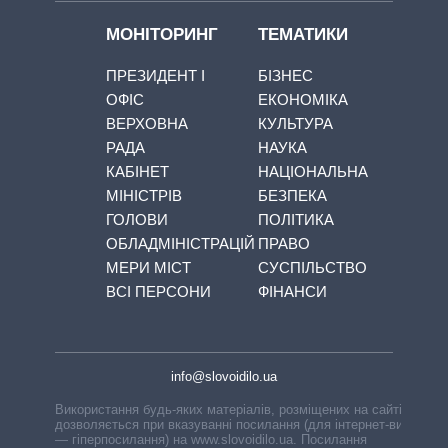
МОНІТОРИНГ
ТЕМАТИКИ
ПРЕЗИДЕНТ І
БІЗНЕС
ОФІС
ЕКОНОМІКА
ВЕРХОВНА
КУЛЬТУРА
РАДА
НАУКА
КАБІНЕТ
НАЦІОНАЛЬНА
МІНІСТРІВ
БЕЗПЕКА
ГОЛОВИ
ПОЛІТИКА
ОБЛАДМІНІСТРАЦІЙ
ПРАВО
МЕРИ МІСТ
СУСПІЛЬСТВО
ВСІ ПЕРСОНИ
ФІНАНСИ
info@slovoidilo.ua
Використання будь-яких матеріалів, розміщених на сайті,
дозволяється при вказуванні посилання (для інтернет-видань
— гіперпосилання) на www.slovoidilo.ua. Посилання