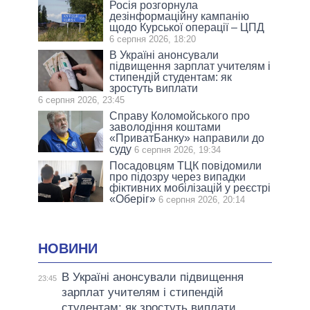
Росія розгорнула
дезінформаційну кампанію
щодо Курської операції – ЦПД
6 серпня 2026, 18:20
В Україні анонсували
підвищення зарплат учителям і
стипендій студентам: як
зростуть виплати
6 серпня 2026, 23:45
Справу Коломойського про
заволодіння коштами
«ПриватБанку» направили до
суду
6 серпня 2026, 19:34
Посадовцям ТЦК повідомили
про підозру через випадки
фіктивних мобілізацій у реєстрі
«Оберіг»
6 серпня 2026, 20:14
НОВИНИ
В Україні анонсували підвищення
23:45
зарплат учителям і стипендій
студентам: як зростуть виплати