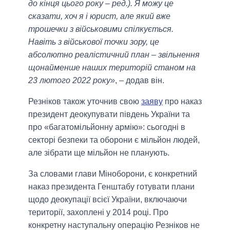
до кінця цього року – ред.). Я можу це
сказати, хоч я і юрист, але який вже
трошечки з військовими спілкується.
Навіть з військової точки зору, це
абсолютно реалістичний план – звільнення
щонайменше наших територій станом на
23 лютого 2022 року»
, – додав він.
Резніков також уточнив свою
заяву
про наказ
президент деокупувати південь України та
про «багатомільйонну армію»: сьогодні в
секторі безпеки та оборони є мільйон людей,
але зібрати ще мільйон не планують.
За словами глави Міноборони, є конкретний
наказ президента Генштабу готувати плани
щодо деокупації всієї України, включаючи
території, захоплені у 2014 році. Про
конкретну наступальну операцію Резніков не