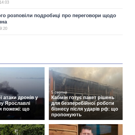
14:03
го розповіли подробиці про переговори щодо
рна
9:20
5 серпня
ї атаки дронів у
Кабмін готує пакет рішень
му Ярославлі
для безперебійної роботи
и пожежі: що
бізнесу після ударів рф: що
пропонують