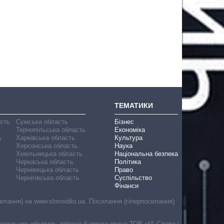
ТЕМАТИКИ
асть
Сумська область
Бізнес
Тернопільська область
Економіка
ь
Харківська область
Культура
Херсонська область
Наука
Хмельницька область
Національна безпека
Черкаська область
Політика
Чернівецька область
Право
Чернігівська область
Суспільство
Фінанси
лання) на www.slovoidilo.ua. Посилання (гіперпосилання)
онання цих обіцянок, зібрана й опрацьована ТОВ «ІА Слово і