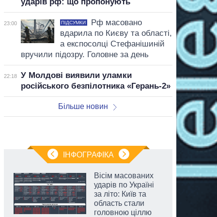
ударів рф: що пропонують
Рф масовано
ПІДСУМКИ
23:00
вдарила по Києву та області,
а експосолці Стефанішиній
вручили підозру. Головне за день
У Молдові виявили уламки
22:18
російського безпілотника «Герань-2»
Більше новин
ІНФОГРАФІКА
Вісім масованих
ударів по Україні
за літо: Київ та
область стали
головною ціллю