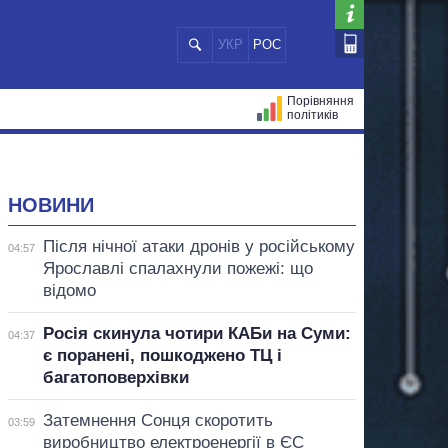
УКР
РОС
Порівняння
політиків
ЦІЙ
МЕРИ МІСТ
ВСІ ПЕРСОНИ
НОВИНИ
Після нічної атаки дронів у російському
04:57
Ярославлі спалахнули пожежі: що
відомо
Росія скинула чотири КАБи на Суми:
04:37
є поранені, пошкоджено ТЦ і
багатоповерхівки
Затемнення Сонця скоротить
03:59
виробництво електроенергії в ЄС