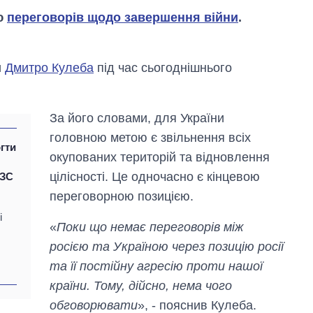
єю
переговорів щодо завершення війни
.
и
Дмитро Кулеба
під час сьогоднішнього
За його словами, для України
головною метою є звільнення всіх
гти
окупованих територій та відновлення
цілісності. Це одночасно є кінцевою
МЗС
переговорною позицією.
і
«
Поки що немає переговорів між
росією та Україною через позицію росії
Як зменшилася
та її постійну агресію проти нашої
кількість
медзакладів в
країни. Тому, дійсно, нема чого
Україні за роки
обговорювати
», - пояснив Кулеба.
вторгнення