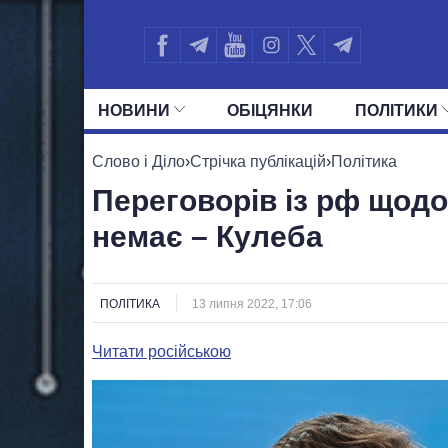
НОВИНИ
ОБIЦЯНКИ
ПОЛIТИКИ
УСІ ПОЛІТИКИ
ПРЕЗИДЕНТ І ОФ
Слово і Діло
›
Стрічка публікацій
›
Політика
Переговорів із рф щод
немає – Кулеба
ПОЛІТИКА
13 липня 2022, 17:06
Читати російською