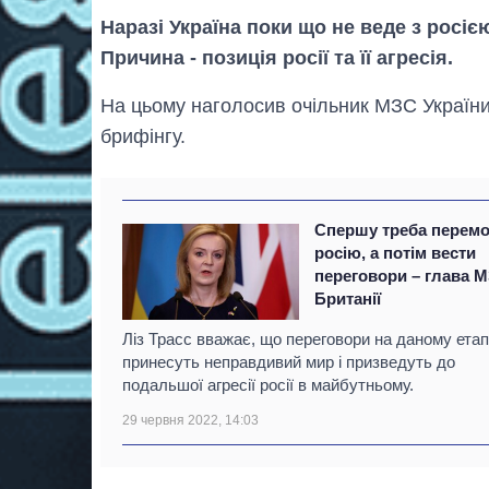
Наразі Україна поки що не веде з росі
Причина - позиція росії та її агресія.
На цьому наголосив очільник МЗС Україн
брифінгу.
Спершу треба перемо
росію, а потім вести
переговори – глава 
Британії
Ліз Трасс вважає, що переговори на даному етап
принесуть неправдивий мир і призведуть до
подальшої агресії росії в майбутньому.
29 червня 2022, 14:03