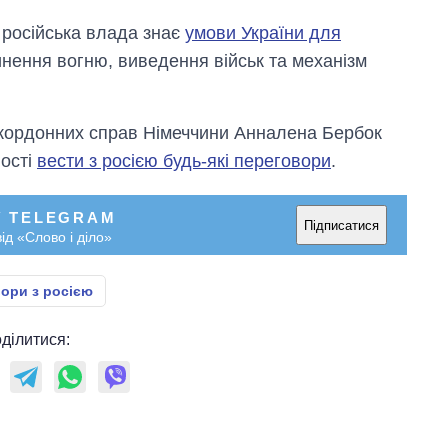
російська влада знає
умови України для
инення вогню, виведення військ та механізм
закордонних справ Німеччини Анналена Бербок
вості
вести з росією будь-які переговори
.
У TELEGRAM
Підписатися
ід «Слово і діло»
ори з росією
ділитися: