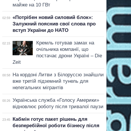
майже на 10 ГВт
«Потрібен новий силовий блок»:
02:59
Залужний пояснив свої слова про
вступ України до НАТО
Кремль готував замах на
02:15
очільника компанії, що
постачає дрони Україні – Die
Zeit
На кордоні Литви з Білоруссю знайшли
00:58
вже третій підземний тунель для
нелегальних мігрантів
Українська служба «Голосу Америки»
00:26
відновлює роботу після тривалої паузи
Кабмін готує пакет рішень для
23:45
безперебійної роботи бізнесу після