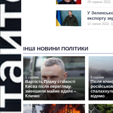
29 червня 2022, 
У Зеленсько
експорту зе
12 липня 2022, 1
ІНШІ НОВИНИ ПОЛІТИКИ
5 серпня
6 серпня
Вартість Плану стійкості
Після нічно
Києва після перегляду
російсько
зменшили майже вдвічі –
спалахнул
Кличко
відомо