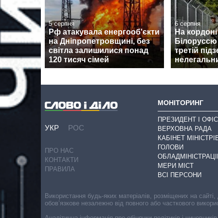
5 серпня
6 серпня
Рф атакувала енергооб'єкти
На кордоні
на Дніпропетровщині, без
Білоруссю
світла залишилися понад
третій під
120 тисяч сімей
нелегальни
МОНІТОРИНГ
ПРЕЗИДЕНТ І ОФІС
УКР
РОС
ВЕРХОВНА РАДА
КАБІНЕТ МІНІСТРІ
ГОЛОВИ
ПРО НАС
ОБЛАДМІНІСТРАЦІ
КОНТАКТИ
МЕРИ МІСТ
ПРАВИЛА
ВСІ ПЕРСОНИ
Використання будь-яких матеріалів, розміщених на сайті,
обов’язкове незалежно від повного або часткового викори
Аналітична інформація про обіцянки політиків і чиновників