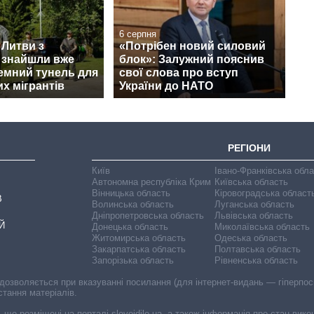
6 серпня
 Литви з
«Потрібен новий силовий
 знайшли вже
блок»: Залужний пояснив
земний тунель для
свої слова про вступ
х мігрантів
України до НАТО
РЕГІОНИ
Київ
Івано-Франківська обл
Автономна республіка Крим
Київська область
Вінницька область
Кіровоградська област
В
Волинська область
Луганська область
Дніпропетровська область
Львівська область
Й
Донецька область
Миколаївська область
Житомирська область
Одеська область
Закарпатська область
Полтавська область
Запорізька область
Рівненська область
 дозволяється при вказуванні посилання (для інтернет-видань — гіперпоси
стання матеріалів.
, що розміщені на порталі slovoidilo.ua, а також інформація про стан вик