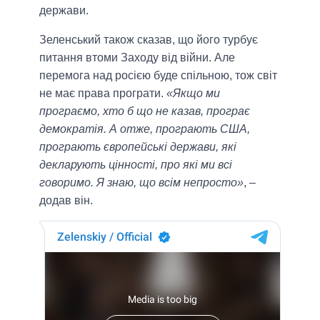
держави.
Зеленський також сказав, що його турбує
питання втоми Заходу від війни. Але
перемога над росією буде спільною, тож світ
не має права програти.
«Якщо ми
програємо, хто б що не казав, програє
демократія. А отже, програють США,
програють європейські держави, які
декларують цінності, про які ми всі
говоримо. Я знаю, що всім непросто»
, –
додав він.