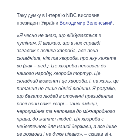
Таку думку в інтерв'ю NBC висловив
президент України
Володимир Зеленський
.
«Я чесно не знаю, що відбувається з
путіним. Я вважаю, що в них справді
загалом є велика хвороба, але вона
складніша, ніж та хвороба, про яку кажете
ви (рак – ред.). Це хвороба неповаги до
нашого народу, хвороба тортур. Це
складний момент і це хвороба, і, на жаль, це
питання не лише однієї людини. Я розумію,
що багато людей в оточенні президента
росії вони саме хворі – зайві амбіції,
нерозуміння та неповага до міжнародного
права, до життя людей. Ця хвороба є
небезпечною для нашої держави, а все інше
це розмови і не дуже цікаво»
, – сказав він.