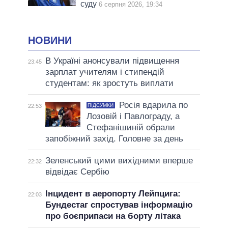
суду
6 серпня 2026, 19:34
НОВИНИ
В Україні анонсували підвищення
23:45
зарплат учителям і стипендій
студентам: як зростуть виплати
Росія вдарила по
ПІДСУМКИ
22:53
Лозовій і Павлограду, а
Стефанішиній обрали
запобіжний захід. Головне за день
Зеленський цими вихідними вперше
22:32
відвідає Сербію
Інцидент в аеропорту Лейпцига:
22:03
Бундестаг спростував інформацію
про боєприпаси на борту літака