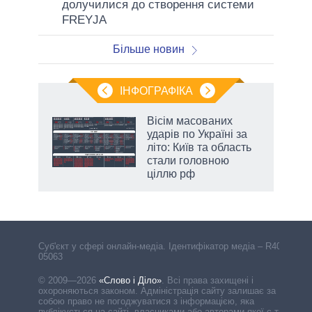
долучилися до створення системи
FREYJA
Більше новин
ІНФОГРАФІКА
Вісім масованих
ть
ударів по Україні за
літо: Київ та область
стали головною
ціллю рф
Cуб'єкт у сфері онлайн-медіа. Ідентифікатор медіа – R40-
05063
© 2009—2026
«Слово і Діло»
.
Всі права захищені і
охороняються законом. Адміністрація сайту залишає за
собою право не погоджуватися з інформацією, яка
публікується на сайті, власниками або авторами якої є треті