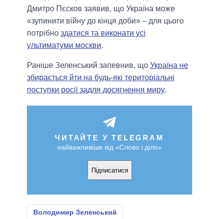
Дмитро Пєсков заявив, що Україна може
«зупинити війну до кінця доби» – для цього
потрібно
здатися та виконати усі
ультиматуми москви
.
Раніше Зеленський запевнив, що
Україна не
збирається йти на будь-які територіальні
поступки росії задля досягнення миру
.
ЧИТАЙТЕ У TELEGRAM
найважливіше від «Слово і діло»
Підписатися
Володимир Зеленський