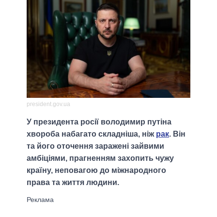
president.gov.ua
У президента росії володимир путіна
хвороба набагато складніша, ніж
рак
. Він
та його оточення заражені зайвими
амбіціями, прагненням захопить чужу
країну, неповагою до міжнародного
права та життя людини.