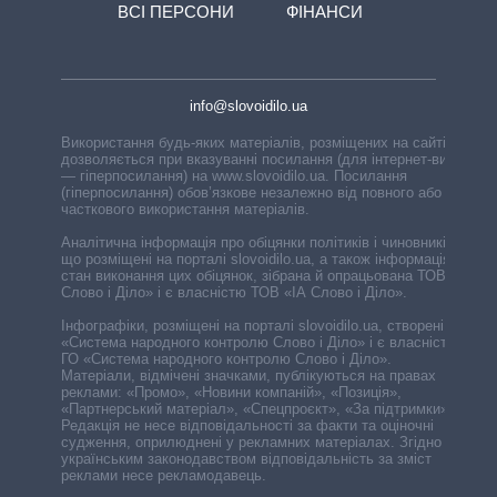
ВСІ ПЕРСОНИ
ФІНАНСИ
info@slovoidilo.ua
Використання будь-яких матеріалів, розміщених на сайті,
дозволяється при вказуванні посилання (для інтернет-видань
— гіперпосилання) на www.slovoidilo.ua. Посилання
(гіперпосилання) обов’язкове незалежно від повного або
часткового використання матеріалів.
Аналітична інформація про обіцянки політиків і чиновників,
що розміщені на порталі slovoidilo.ua, а також інформація про
стан виконання цих обіцянок, зібрана й опрацьована ТОВ «ІА
Слово і Діло» і є власністю ТОВ «ІА Слово і Діло».
Інфографіки, розміщені на порталі slovoidilo.ua, створені ГО
«Система народного контролю Слово і Діло» і є власністю
ГО «Система народного контролю Слово і Діло».
Матеріали, відмічені значками, публікуються на правах
реклами: «Промо», «Новини компаній», «Позиція»,
«Партнерський матеріал», «Спецпроєкт», «За підтримки».
Редакція не несе відповідальності за факти та оціночні
судження, оприлюднені у рекламних матеріалах. Згідно з
українським законодавством відповідальність за зміст
реклами несе рекламодавець.