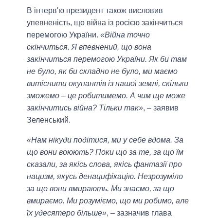
В інтерв'ю президент також висловив
упевненість, що війна із росією закінчиться
перемогою України.
«Війна точно
скінчиться. Я впевнений, що вона
закінчиться перемогою України. Як би там
не було, як би складно не було, ми маємо
витіснити окупантів із нашої землі, скільки
зможемо – це робитимемо. А чим ще може
закінчитись війна? Тільки так»
, – заявив
Зеленський.
«Нам нікуди подітися, ми у себе вдома. За
що вони воюють? Поки що за те, за що їм
сказали, за якісь слова, якісь фантазії про
нацизм, якусь денацифікацію. Незрозуміло
за що вони вмирають. Ми знаємо, за що
вмираємо. Ми розуміємо, що ми робимо, але
їх удесятеро більше»
, – зазначив глава