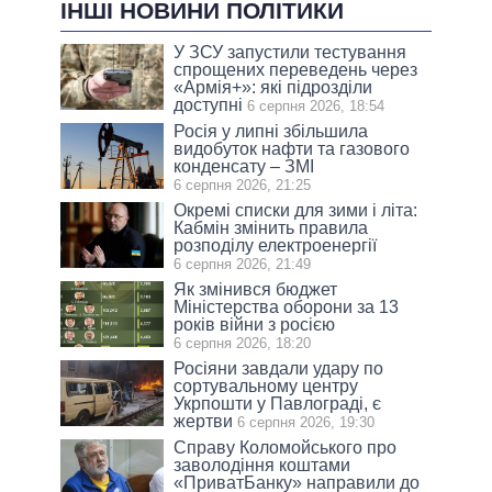
ІНШІ НОВИНИ ПОЛІТИКИ
У ЗСУ запустили тестування
спрощених переведень через
«Армія+»: які підрозділи
доступні
6 серпня 2026, 18:54
Росія у липні збільшила
видобуток нафти та газового
конденсату – ЗМІ
6 серпня 2026, 21:25
Окремі списки для зими і літа:
Кабмін змінить правила
розподілу електроенергії
6 серпня 2026, 21:49
Як змінився бюджет
Міністерства оборони за 13
років війни з росією
6 серпня 2026, 18:20
Росіяни завдали удару по
сортувальному центру
Укрпошти у Павлограді, є
жертви
6 серпня 2026, 19:30
Справу Коломойського про
заволодіння коштами
«ПриватБанку» направили до