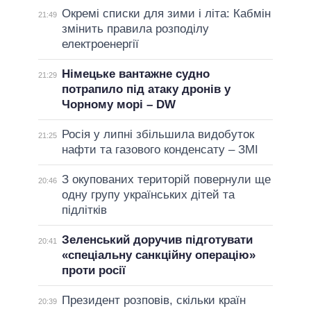
Окремі списки для зими і літа: Кабмін
21:49
змінить правила розподілу
електроенергії
Німецьке вантажне судно
21:29
потрапило під атаку дронів у
Чорному морі – DW
Росія у липні збільшила видобуток
21:25
нафти та газового конденсату – ЗМІ
З окупованих територій повернули ще
20:46
одну групу українських дітей та
підлітків
Зеленський доручив підготувати
20:41
«спеціальну санкційну операцію»
проти росії
Президент розповів, скільки країн
20:39