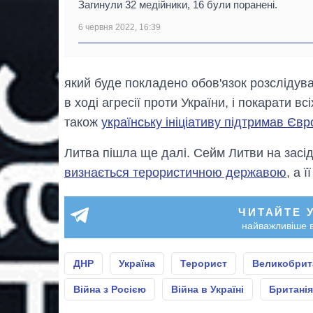
Загинули 32 медійники, 16 були поранені.
6 червня 2022, 16:39
який буде покладено обов'язок розслідуват
в ході агресії проти України, і покарати в
також
українську ініціативу підтримав Єв
Литва пішла ще далі. Сейм Литви на засід
визнається терористичною державою
, а 
ЧИТАЙТЕ 
найважливіше в
ДНР
Україна
Терорист
Великобрит
Війна з Росією
Війна в Україні
Британія