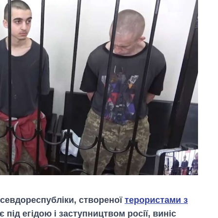
псевдореспубліки, створеної
терористами з
іє під егідою і заступництвом росії, виніс