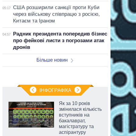
США розширили санкції проти Куби
05:17
через військову співпрацю з росією,
Китаєм та Іраном
Радник президента попередив бізнес
04:57
про фейкові листи з погрозами атак
дронів
Більше новин
ІНФОГРАФІКА
Як за 10 років
змінилася кількість
вступників на
бакалаврат,
магістратуру та
аспірантуру