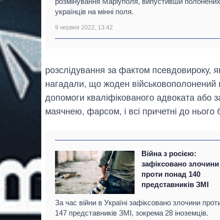
розмінування Маріуполя, випустивши полонени
українців на мінні поля.
9 червня 2022, 13:42
розслідування за фактом псевдовироку, я
нагадали, що жоден військовополонений н
допомоги кваліфікованого адвоката або з
маячнею, фарсом, і всі причетні до нього 
Війна з росією:
зафіксовано злочини
проти понад 140
представників ЗМІ
За час війни в Україні зафіксовано злочини прот
147 представників ЗМІ, зокрема 28 іноземців.