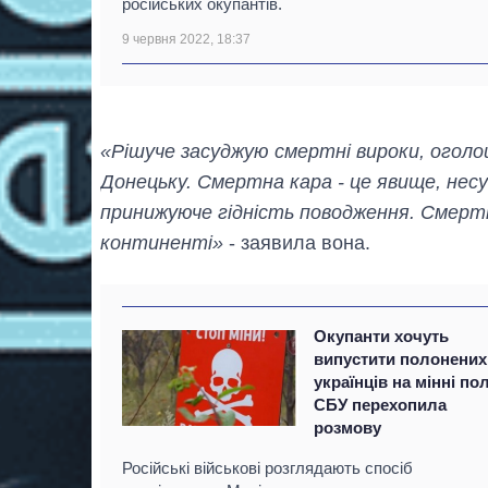
російських окупантів.
9 червня 2022, 18:37
«Рішуче засуджую смертні вироки, оголош
Донецьку. Смертна кара - це явище, несу
принижуюче гідність поводження. Смертн
континенті»
- заявила вона.
Окупанти хочуть
випустити полонених
українців на мінні по
СБУ перехопила
розмову
Російські військові розглядають спосіб