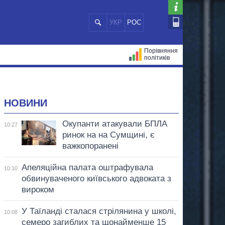
УКР
РОС
Порівняння
політиків
ЦІЙ
МЕРИ МІСТ
ВСІ ПЕРСОНИ
НОВИНИ
Окупанти атакували БПЛА
10:27
ринок на на Сумщині, є
важкопоранені
Апеляційна палата оштрафувала
10:10
обвинуваченого київського адвоката з
вироком
У Таїланді сталася стрілянина у школі,
10:08
семеро загиблих та щонайменше 15