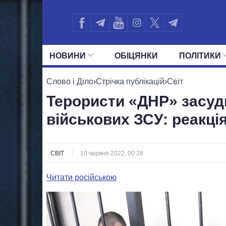
НОВИНИ
ОБIЦЯНКИ
ПОЛIТИКИ
УСІ ПОЛІТИКИ
ПРЕЗИДЕНТ І ОФ
Слово і Діло
›
Стрічка публікацій
›
Світ
Терористи «ДНР» засуди
військових ЗСУ: реакція
СВІТ
10 червня 2022, 00:28
Читати російською