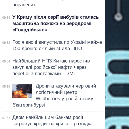
поранених
У Криму після серії вибухів сталась
09:58
масштабна пожежа на аеродромі
«Гвардійське»
Росія вночі випустила по Україні майже
09:32
150 дронів: скільки збила ППО
Найбільший НПЗ Китаю наростив
08:54
закупівлі російської нафти через
перебої з поставками – ЗМІ
Дрони атакували черговий
08:16
логістичний центр
Wildberries у російському
Єкатеринбурзі
Двом найбільшим банкам росії
07:51
загрожує кредитна криза – розвідка