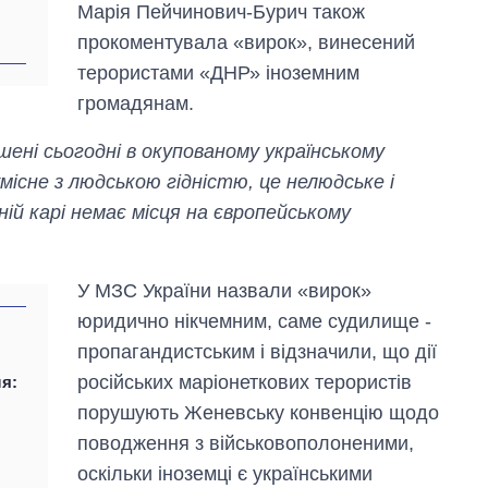
Марія Пейчинович-Бурич також
прокоментувала «вирок», винесений
терористами «ДНР» іноземним
громадянам.
ені сьогодні в окупованому українському
місне з людською гідністю, це нелюдське і
ій карі немає місця на європейському
У МЗС України назвали «вирок»
юридично нікчемним, саме судилище -
пропагандистським і відзначили, що дії
російських маріонеткових терористів
ля:
порушують Женевську конвенцію щодо
поводження з військовополоненими,
оскільки іноземці є українськими