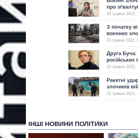
Воєнні злоч
про зґвалту
30 травня 2022, 
З початку в
воєнних зло
25 травня 2022, 
Друга Буча:
російських 
23 травня 2022, 
Ракетні уда
злочинів ві
23 травня 2022, 
ІНШІ НОВИНИ ПОЛІТИКИ