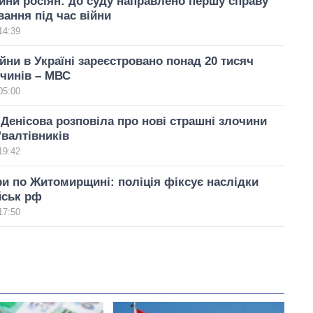
ини росіян: до суду направлено першу справу
вання під час війни
14:39
ійни в Україні зареєстровано понад 20 тисяч
чинів – МВС
05:00
 Денісова розповіла про нові страшні злочини
ґвалтівників
19:42
ри по Житомирщині: поліція фіксує наслідки
йськ рф
17:50