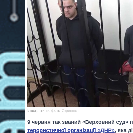
Ілюстративне фото
Скриншот
9 червня так званий «Верховний суд» 
терористичної організації «ДНР»
, яка д