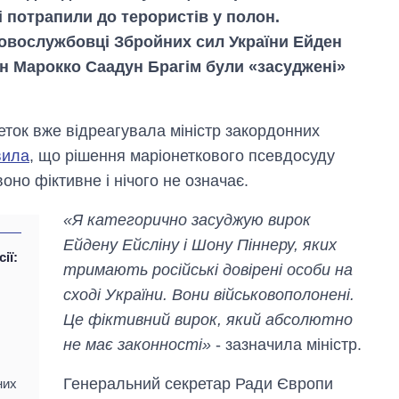
 потрапили до терористів у полон.
ковослужбовці Збройних сил України Ейден
ин Марокко Саадун Брагім були «засуджені»
неток вже відреагувала міністр закордонних
вила
, що рішення маріонеткового псевдосуду
воно фіктивне і нічого не означає.
«Я категорично засуджую вирок
Ейдену Ейсліну і Шону Піннеру, яких
ії:
тримають російські довірені особи на
сході України. Вони військовополонені.
Економіка ШІ-
Це фіктивний вирок, який абсолютно
гігантів: скільки
коштують і
не має законності»
- зазначила міністр.
заробляють
OpenAI та
Генеральний секретар Ради Європи
них
Anthropic