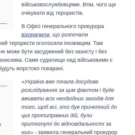
х
військовослужбовцями. Втім, чого ще
очікувати від терористів.
В Офісі генерального прокурора
відзначили
, що розпочали
кий терористи оголосили іноземцям. Там
е може бути засуджений без захисту і без
ахисника. Саме судилище над військовими є
будуть жорстоко покарані.
«Україна вже почала досудове
розслідування за цим фактом і буде
вживати всіх необхідних заходів для
того, щоб всі, хто був причетний до
цих протиправних дій, були
притягнуті до відповідальності за
и
них»
- заявила генеральний прокурор