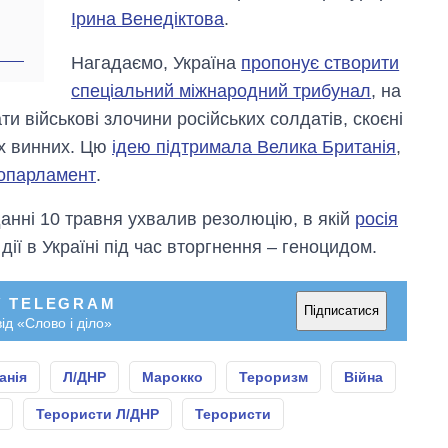
Ірина Венедіктова
.
Нагадаємо, Україна
пропонує створити
спеціальний міжнародний трибунал
, на
и військові злочини російських солдатів, скоєні
сіх винних. Цю
ідею підтримала Велика Британія
,
ропарламент
.
анні 10 травня ухвалив резолюцію, в якій
росія
її дії в Україні під час вторгнення – геноцидом.
У TELEGRAM
Підписатися
ід «Слово і діло»
анія
Л/ДНР
Марокко
Тероризм
Війна
Терористи Л/ДНР
Терористи