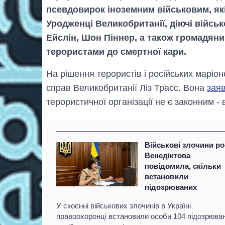
псевдовирок іноземним військовим, які
Уродженці Великобританії, діючі війсь
Ейслін, Шон Піннер, а також громадян
терористами до смертної кари.
На рішення терористів і російських маріо
справ Великобританії Ліз Трасс. Вона
зая
терористичної організації не є законним - 
Військові злочини рос
Венедіктова
повідомила, скільки
встановили
підозрюваних
У скоєнні військових злочинів в Україні
правоохоронці встановили особи 104 підозрюва