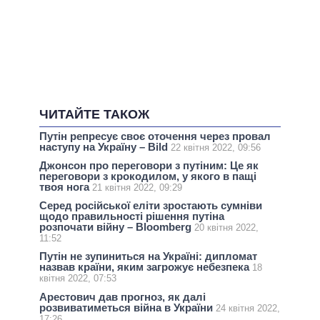
ЧИТАЙТЕ ТАКОЖ
Путін репресує своє оточення через провал
наступу на Україну – Bild
22 квітня 2022, 09:56
Джонсон про переговори з путіним: Це як
переговори з крокодилом, у якого в пащі
твоя нога
21 квітня 2022, 09:29
Серед російської еліти зростають сумніви
щодо правильності рішення путіна
розпочати війну – Bloomberg
20 квітня 2022,
11:52
Путін не зупиниться на Україні: дипломат
назвав країни, яким загрожує небезпека
18
квітня 2022, 07:53
Арестович дав прогноз, як далі
розвиватиметься війна в України
24 квітня 2022,
17:26