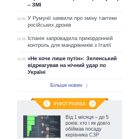
– ЗМІ
У Румунії заявили про зміну тактики
12:42
російських дронів
Іспанія запровадила прикордонний
12:26
контроль для мандрівників з Італії
«Не хоче лише путін»: Зеленський
12:10
відреагував на нічний удар по
Україні
Більше новин
ІНФОГРАФІКА
Від 1 місяця – до 5
 за
років: хто і як довго
асть
обіймав посаду
керівника СЗР