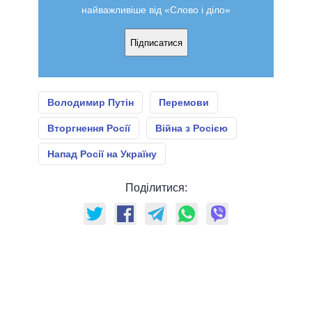
найважливіше від «Слово і діло»
Підписатися
Володимир Путін
Перемови
Вторгнення Росії
Війна з Росією
Напад Росії на Україну
Поділитися: