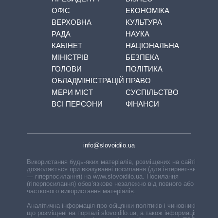
ОФІС
ЕКОНОМІКА
ВЕРХОВНА
КУЛЬТУРА
РАДА
НАУКА
КАБІНЕТ
НАЦІОНАЛЬНА
МІНІСТРІВ
БЕЗПЕКА
ГОЛОВИ
ПОЛІТИКА
ОБЛАДМІНІСТРАЦІЙ
ПРАВО
МЕРИ МІСТ
СУСПІЛЬСТВО
ВСІ ПЕРСОНИ
ФІНАНСИ
info@slovoidilo.ua
Використання будь-яких матеріалів, розміщених на сайті,
дозволяється при вказуванні посилання (для інтернет-видань
— гіперпосилання) на www.slovoidilo.ua. Посилання
(гіперпосилання) обов’язкове незалежно від повного або
часткового використання матеріалів.
Аналітична інформація про обіцянки політиків і чиновників,
що розміщені на порталі slovoidilo.ua, а також інформація про