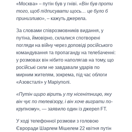
«Москва» – путін був у гніві.
«Він був проти
того, щоб підписувати щось… це було б
принизливо»
, – кажуть джерела.
За словами співрозмовників видання, у
путіна, ймовірно, склалися спотворені
погляди на війну через доповіді російського
командування та пропаганду на телебаченні:
у розмовах він нібито наполягав на тому, що
російські сили не завдавали ударів по
мирним жителям, зокрема, під час облоги
«Азовсталі» у Маріуполі.
«Путін щиро вірить у ту нісенітницю, яку
він чує по телевізору, і він хоче виграти по-
крупному»,
— заявило один із джерел FT.
У ході телефонної розмови з головою
Євроради Шарлем Мішелем 22 квітня путін