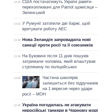
США постачатимуть Україні ракети-
14:39
перехоплювачі для Patriot щомісяця –
Зеленський
У Румунії затопили дві баржі, щоб
14:02
врятувати роботу АЕС
Нова Зеландія запровадила нові
13:49
санкції проти росії та її союзників
На Буковині після 11 днів пошуків
13:36
затримали чоловіка, який влаштував
стрілянину по поліцейських
Частина школярів
13:06
залишиться без підручників
на 1 вересня через удари
росії – МОН
Україна погодилась не атакувати
12:46
неросійські танкери в Чорному морі