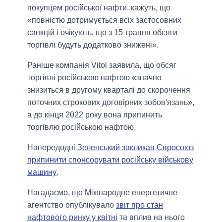
покупцем російської нафти, кажуть, що
«повністю дотримується всіх застосовних
санкцій і очікують, що з 15 травня обсяги
торгівлі будуть додатково знижені».
Раніше компанія Vitol заявила, що обсяг
торгівлі російською нафтою «значно
знизиться в другому кварталі до скорочення
поточних строкових договірних зобов'язань»,
а до кінця 2022 року вона припинить
торгівлю російською нафтою.
Напередодні
Зеленський закликав Євросоюз
припинити спонсорувати російську військову
машину
.
Нагадаємо, що Міжнародне енергетичне
агентство опублікувало
звіт про стан
нафтового ринку у квітні
та вплив на нього