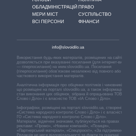
ОБЛАДМІНІСТРАЦІЙ
ПРАВО
МЕРИ МІСТ
СУСПІЛЬСТВО
ВСІ ПЕРСОНИ
ФІНАНСИ
info@slovoidilo.ua
Використання будь-яких матеріалів, розміщених на сайті,
дозволяється при вказуванні посилання (для інтернет-видань
— гіперпосилання) на www.slovoidilo.ua. Посилання
(гіперпосилання) обов’язкове незалежно від повного або
часткового використання матеріалів.
Аналітична інформація про обіцянки політиків і чиновників,
що розміщені на порталі slovoidilo.ua, а також інформація про
стан виконання цих обіцянок, зібрана й опрацьована ТОВ «ІА
Слово і Діло» і є власністю ТОВ «ІА Слово і Діло».
Інфографіки, розміщені на порталі slovoidilo.ua, створені ГО
«Система народного контролю Слово і Діло» і є власністю
ГО «Система народного контролю Слово і Діло».
Матеріали, відмічені значками, публікуються на правах
реклами: «Промо», «Новини компаній», «Позиція»,
«Партнерський матеріал», «Спецпроєкт», «За підтримки».
Редакція не несе відповідальності за факти та оціночні