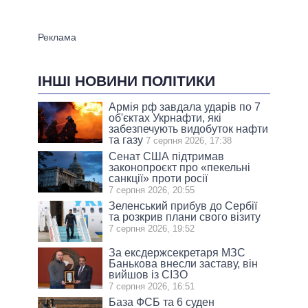
ІНШІ НОВИНИ ПОЛІТИКИ
Армія рф завдала ударів по 7
об'єктах Укрнафти, які
забезпечують видобуток нафти
та газу
7 серпня 2026, 17:38
Сенат США підтримав
законопроєкт про «пекельні
санкції» проти росії
7 серпня 2026, 20:55
Зеленський прибув до Сербії
та розкрив плани свого візиту
7 серпня 2026, 19:52
За ексдержсекретаря МЗС
Банькова внесли заставу, він
вийшов із СІЗО
7 серпня 2026, 16:51
База ФСБ та 6 суден