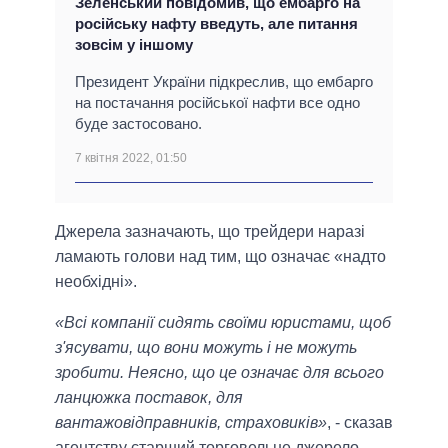
Зеленський повідомив, що ембарго на
російську нафту введуть, але питання
зовсім у іншому
Президент України підкреслив, що ембарго
на постачання російської нафти все одно
буде застосовано.
7 квітня 2022, 01:50
Джерела зазначають, що трейдери наразі
ламають голови над тим, що означає «надто
необхідні».
«Всі компанії сидять своїми юристами, щоб
з'ясувати, що вони можуть і не можуть
зробити. Неясно, що це означає для всього
ланцюжка поставок, для
вантажовідправників, страховиків»
, - сказав
агентству старший торговельне джерело.