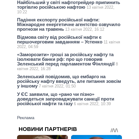
Найбільший у світі нафтотрейдер припинить
торгівлю російською нафтою
13 квітня 2022,
10:22
Падіння експорту російської нафти:
Міжнародне енергетичне агентство озвучило
прогнози на травень
13 квітня 2022, 16:12
Відмова світу від російської нафти є
першочерговим завданням – Устенко
11 квітня
2022, 04:59
«Заморозити» гроші за російську нафту та
ізолювати банки рф: про що говорив
Зеленський перед парламентом Фінляндії
8
квітня 2022, 16:28
Зеленський повідомив, що ембарго на
російську нафту введуть, але питання зовсім
у іншому
7 квітня 2022, 01:50
У ЄС заявили, що «рано чи пізно»
доведеться запроваджувати санкції проти
російської нафти та газу
6 квітня 2022, 10:39