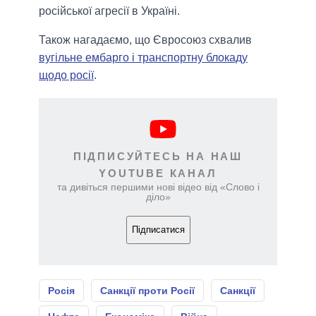
російської агресії в Україні.
Також нагадаємо, що Євросоюз схвалив
вугільне ембарго і транспортну блокаду
щодо росії
.
ПІДПИСУЙТЕСЬ НА НАШ
YOUTUBE КАНАЛ
та дивіться першими нові відео від «Слово і
діло»
Підписатися
Росія
Санкції проти Росії
Санкції