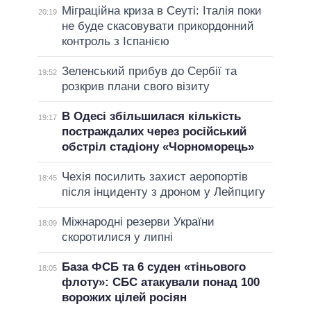
Міграційна криза в Сеуті: Італія поки
20:19
не буде скасовувати прикордонний
контроль з Іспанією
Зеленський прибув до Сербії та
19:52
розкрив плани свого візиту
В Одесі збільшилася кількість
19:17
постраждалих через російський
обстріл стадіону «Чорноморець»
Чехія посилить захист аеропортів
18:45
після інциденту з дроном у Лейпцигу
Міжнародні резерви України
18:09
скоротилися у липні
База ФСБ та 6 суден «тіньового
18:05
флоту»: СБС атакували понад 100
ворожих цілей росіян