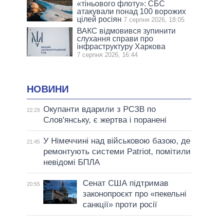
«тіньового флоту»: СБС
атакували понад 100 ворожих
цілей росіян
7 серпня 2026, 18:05
ВАКС відмовився зупинити
слухання справи про
інфраструктуру Харкова
7 серпня 2026, 16:44
НОВИНИ
Окупанти вдарили з РСЗВ по
22:29
Слов'янську, є жертва і поранені
У Німеччині над військовою базою, де
21:45
ремонтують системи Patriot, помітили
невідомі БПЛА
Сенат США підтримав
20:55
законопроєкт про «пекельні
санкції» проти росії