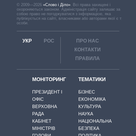
© 2009—2026
«Слово і Діло»
.
Всі права захищені і
охороняються законом. Адміністрація сайту залишає за
собою право не погоджуватися з інформацією, яка
публікується на сайті, власниками або авторами якої є треті
особи.
УКР
РОС
ПРО НАС
КОНТАКТИ
ПРАВИЛА
МОНІТОРИНГ
ТЕМАТИКИ
ПРЕЗИДЕНТ І
БІЗНЕС
ОФІС
ЕКОНОМІКА
ВЕРХОВНА
КУЛЬТУРА
РАДА
НАУКА
КАБІНЕТ
НАЦІОНАЛЬНА
МІНІСТРІВ
БЕЗПЕКА
ГОЛОВИ
ПОЛІТИКА