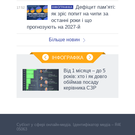
Дефіцит пам’яті:
ІНФОГРАФІКА
17:52
як зріс попит на чипи за
останні роки і що
прогнозують на 2027-й
Більше новин
ІНФОГРАФІКА
Від 1 місяця – до 5
 за
років: хто і як довго
асть
обіймав посаду
керівника СЗР
Cуб'єкт у сфері онлайн-медіа. Ідентифікатор медіа – R40-
05063