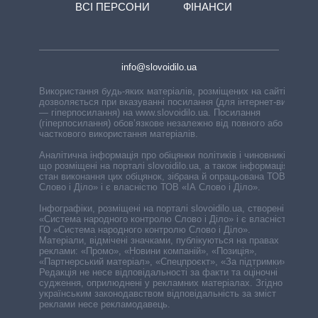
ВСІ ПЕРСОНИ
ФІНАНСИ
info@slovoidilo.ua
Використання будь-яких матеріалів, розміщених на сайті,
дозволяється при вказуванні посилання (для інтернет-видань
— гіперпосилання) на www.slovoidilo.ua. Посилання
(гіперпосилання) обов’язкове незалежно від повного або
часткового використання матеріалів.
Аналітична інформація про обіцянки політиків і чиновників,
що розміщені на порталі slovoidilo.ua, а також інформація про
стан виконання цих обіцянок, зібрана й опрацьована ТОВ «ІА
Слово і Діло» і є власністю ТОВ «ІА Слово і Діло».
Інфографіки, розміщені на порталі slovoidilo.ua, створені ГО
«Система народного контролю Слово і Діло» і є власністю
ГО «Система народного контролю Слово і Діло».
Матеріали, відмічені значками, публікуються на правах
реклами: «Промо», «Новини компаній», «Позиція»,
«Партнерський матеріал», «Спецпроєкт», «За підтримки».
Редакція не несе відповідальності за факти та оціночні
судження, оприлюднені у рекламних матеріалах. Згідно з
українським законодавством відповідальність за зміст
реклами несе рекламодавець.