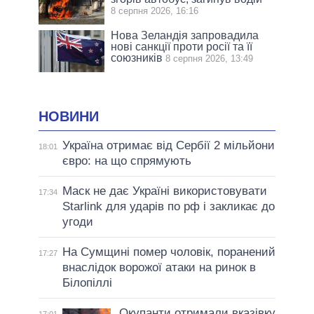
8 серпня 2026, 16:16
Нова Зеландія запровадила
нові санкції проти росії та її
союзників
8 серпня 2026, 13:49
НОВИНИ
Україна отримає від Сербії 2 мільйони
18:01
євро: на що спрямують
Маск не дає Україні використовувати
17:34
Starlink для ударів по рф і закликає до
угоди
На Сумщині помер чоловік, поранений
17:27
внаслідок ворожої атаки на ринок в
Білопіллі
Окупанти отримали вказівку
17:01