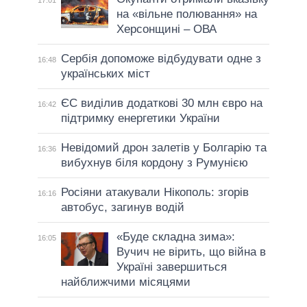
на «вільне полювання» на
Херсонщині – ОВА
Сербія допоможе відбудувати одне з
16:48
українських міст
ЄС виділив додаткові 30 млн євро на
16:42
підтримку енергетики України
Невідомий дрон залетів у Болгарію та
16:36
вибухнув біля кордону з Румунією
Росіяни атакували Нікополь: згорів
16:16
автобус, загинув водій
«Буде складна зима»:
16:05
Вучич не вірить, що війна в
Україні завершиться
найближчими місяцями