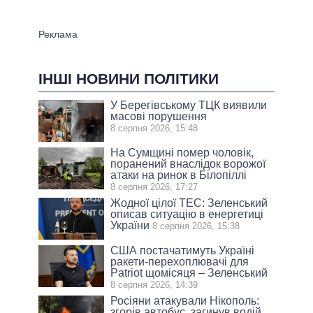
ІНШІ НОВИНИ ПОЛІТИКИ
У Берегівському ТЦК виявили
масові порушення
8 серпня 2026, 15:48
На Сумщині помер чоловік,
поранений внаслідок ворожої
атаки на ринок в Білопіллі
8 серпня 2026, 17:27
Жодної цілої ТЕС: Зеленський
описав ситуацію в енергетиці
України
8 серпня 2026, 15:38
США постачатимуть Україні
ракети-перехоплювачі для
Patriot щомісяця – Зеленський
8 серпня 2026, 14:39
Росіяни атакували Нікополь:
згорів автобус, загинув водій