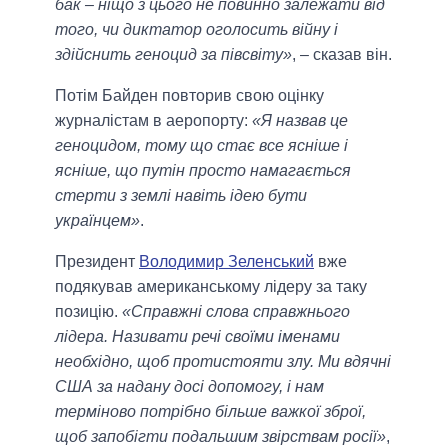
бак – ніщо з цього не повинно залежати від
того, чи диктатор оголосить війну і
здійснить геноцид за півсвіту»
, – сказав він.
Потім Байден повторив свою оцінку
журналістам в аеропорту:
«Я назвав це
геноцидом, тому що стає все ясніше і
ясніше, що путін просто намагається
стерти з землі навіть ідею бути
українцем»
.
Президент
Володимир Зеленський
вже
подякував американському лідеру за таку
позицію.
«Справжні слова справжнього
лідера. Називати речі своїми іменами
необхідно, щоб протистояти злу. Ми вдячні
США за надану досі допомогу, і нам
терміново потрібно більше важкої зброї,
щоб запобігти подальшим звірствам росії»
,