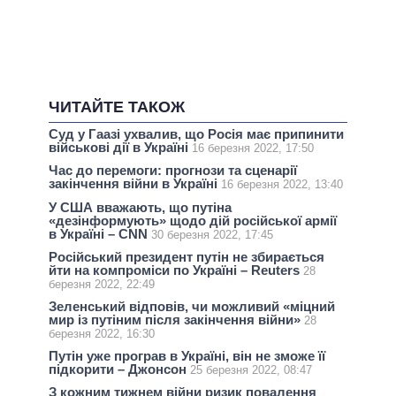
ЧИТАЙТЕ ТАКОЖ
Суд у Гаазі ухвалив, що Росія має припинити
військові дії в Україні
16 березня 2022, 17:50
Час до перемоги: прогнози та сценарії
закінчення війни в Україні
16 березня 2022, 13:40
У США вважають, що путіна
«дезінформують» щодо дій російської армії
в Україні – CNN
30 березня 2022, 17:45
Російський президент путін не збирається
йти на компроміси по Україні – Reuters
28
березня 2022, 22:49
Зеленський відповів, чи можливий «міцний
мир із путіним після закінчення війни»
28
березня 2022, 16:30
Путін уже програв в Україні, він не зможе її
підкорити – Джонсон
25 березня 2022, 08:47
З кожним тижнем війни ризик повалення