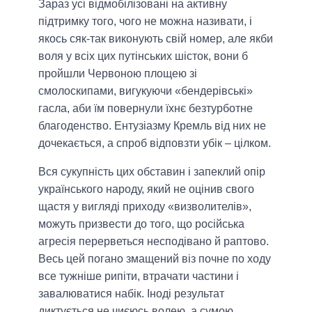
Зараз усі відмобілізовані на активну
підтримку того, чого не можна називати, і
якось сяк-так виконують свій номер, але якби
воля у всіх цих путінських шісток, вони б
пройшли Червоною площею зі
смолоскипами, вигукуючи «бендерівські»
гасла, аби їм повернули їхнє безтурботне
благоденство. Ентузіазму Кремль від них не
дочекається, а спроб відповзти убік – цілком.
Вся сукупність цих обставин і запеклий опір
українського народу, який не оцінив свого
щастя у вигляді приходу «визволителів»,
можуть призвести до того, що російська
агресія перерветься несподівано й раптово.
Весь цей погано змащений віз почне по ходу
все тужніше рипіти, втрачати частини і
завалюватися набік. Іноді результат
диктується не чиєюсь волею, а сумою