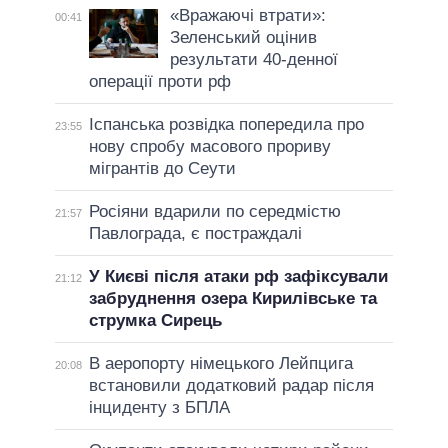
«Вражаючі втрати»:
00:41
Зеленський оцінив
результати 40-денної
операції проти рф
Іспанська розвідка попередила про
23:55
нову спробу масового прориву
мігрантів до Сеути
Росіяни вдарили по середмістю
21:57
Павлограда, є постраждалі
У Києві після атаки рф зафіксували
21:12
забруднення озера Кирилівське та
струмка Сирець
В аеропорту німецького Лейпцига
20:08
встановили додатковий радар після
інциденту з БПЛА