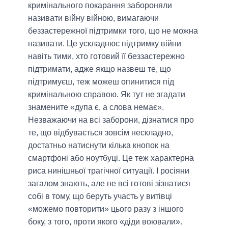
кримінального покарання забороняли
називати війну війною, вимагаючи
беззастережної підтримки того, що не можна
називати. Це ускладнює підтримку війни
навіть тими, хто готовий її беззастережно
підтримати, адже якщо назвеш те, що
підтримуєш, теж можеш опинитися під
кримінальною справою. Як тут не згадати
знамените «дупа є, а слова немає».
Незважаючи на всі заборони, дізнатися про
те, що відбувається зовсім нескладно,
достатньо натиснути кілька кнопок на
смартфоні або ноутбуці. Це теж характерна
риса нинішньої трагічної ситуації. І росіяни
загалом знають, але не всі готові зізнатися
собі в тому, що беруть участь у витівці
«можемо повторити» цього разу з іншого
боку, з того, проти якого «діди воювали».