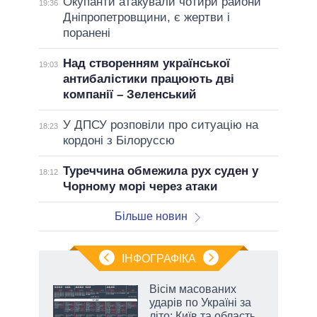
Окупанти атакували чотири райони
19:36
Дніпропетровщини, є жертви і
поранені
Над створенням української
19:03
антибалістики працюють дві
компанії – Зеленський
У ДПСУ розповіли про ситуацію на
18:23
кордоні з Білоруссю
Туреччина обмежила рух суден у
18:12
Чорному морі через атаки
Більше новин
ІНФОГРАФІКА
Вісім масованих
ть
ударів по Україні за
літо: Київ та область