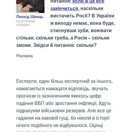
питання:
коли ж це все
закінчиться
, наскільки
вистачить Росії? В України
Леонід Швець
політичний
ж виходу немає, вона буде,
оглядач
стиснувши зуби, воювати
стільки, скільки треба, а Росія – скільки
зможе. Звідси й питання: скільки?
Експерти, один більш експертний за іншого,
намагаються намацати відповідь, звучать
прогнози із зазначенням якихось цифр
падіння ВВП або зростання інфляції, йдуть
підрахунки військових резервів. Але все це
гадання на кавовій гущі, бо ніколи в історії
нічого подібного не відбувалося. Оцінці