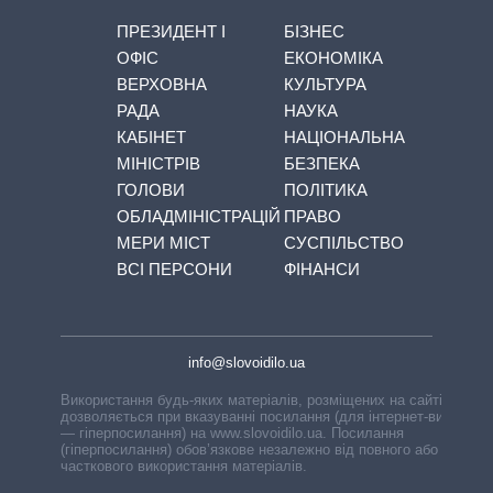
ПРЕЗИДЕНТ І
БІЗНЕС
ОФІС
ЕКОНОМІКА
ВЕРХОВНА
КУЛЬТУРА
РАДА
НАУКА
КАБІНЕТ
НАЦІОНАЛЬНА
МІНІСТРІВ
БЕЗПЕКА
ГОЛОВИ
ПОЛІТИКА
ОБЛАДМІНІСТРАЦІЙ
ПРАВО
МЕРИ МІСТ
СУСПІЛЬСТВО
ВСІ ПЕРСОНИ
ФІНАНСИ
info@slovoidilo.ua
Використання будь-яких матеріалів, розміщених на сайті,
дозволяється при вказуванні посилання (для інтернет-видань
— гіперпосилання) на www.slovoidilo.ua. Посилання
(гіперпосилання) обов’язкове незалежно від повного або
часткового використання матеріалів.