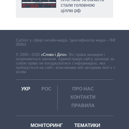
стали головною
ціллю рф
Cуб'єкт у сфері онлайн-медіа. Ідентифікатор медіа – R40-
05063
© 2009—2026
«Слово і Діло»
.
Всі права захищені і
охороняються законом. Адміністрація сайту залишає за
собою право не погоджуватися з інформацією, яка
публікується на сайті, власниками або авторами якої є треті
особи.
УКР
РОС
ПРО НАС
КОНТАКТИ
ПРАВИЛА
МОНІТОРИНГ
ТЕМАТИКИ