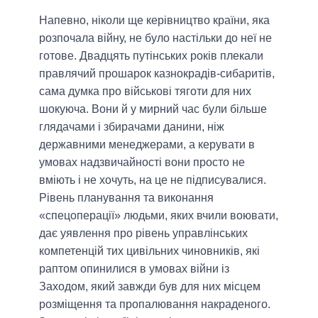
Напевно, ніколи ще керівництво країни, яка
розпочала війну, не було настільки до неї не
готове. Двадцять путінських років плекали
правлячий прошарок казнокрадів-сибаритів,
сама думка про військові тяготи для них
шокуюча. Вони й у мирний час були більше
глядачами і збирачами данини, ніж
державними менеджерами, а керувати в
умовах надзвичайності вони просто не
вміють і не хочуть, на це не підписувалися.
Рівень планування та виконання
«спецоперації» людьми, яких вчили воювати,
дає уявлення про рівень управлінських
компетенцій тих цивільних чиновників, які
раптом опинилися в умовах війни із
Заходом, який завжди був для них місцем
розміщення та пропалювання накраденого.