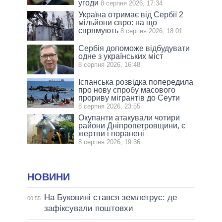
угоди
8 серпня 2026, 17:34
Україна отримає від Сербії 2
мільйони євро: на що
спрямують
8 серпня 2026, 18:01
Сербія допоможе відбудувати
одне з українських міст
8 серпня 2026, 16:48
Іспанська розвідка попередила
про нову спробу масового
прориву мігрантів до Сеути
8 серпня 2026, 23:55
Окупанти атакували чотири
райони Дніпропетровщини, є
жертви і поранені
8 серпня 2026, 19:36
НОВИНИ
На Буковині стався землетрус: де
00:55
зафіксували поштовхи