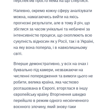
перспектив просто нема на що спертися.
Напевно, окремо кожну сферу аналізувати
можна, намагаючись вийти на якісь
прогнозні результати, але в тому й річ, що
збіглися за часом унікальні та небачені за
інтенсивністю процеси, що охоплюють всю
сукупність відносин як у Росії, так і в Україні,
на яку вона поперла, і в навколишньому
світі.
Вперше демонстративно, у всіх на очах і
буквально під камери, незважаючи на
численні попередження та вимоги цього не
робити, велика країна, яка частково
розташована в Європі, вторглася в іншу
європейську країну. Вторгнення швидко
перейшло в режим одного нескінченного
воєнного злочину, який знову-таки