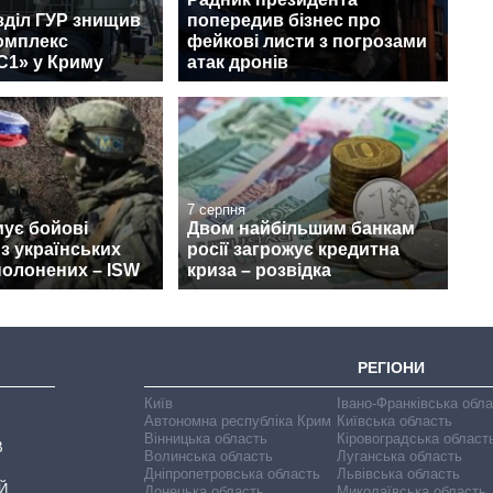
зділ ГУР знищив
попередив бізнес про
омплекс
фейкові листи з погрозами
С1» у Криму
атак дронів
7 серпня
ує бойові
Двом найбільшим банкам
 з українських
росії загрожує кредитна
полонених – ISW
криза – розвідка
РЕГІОНИ
Київ
Івано-Франківська обл
Автономна республіка Крим
Київська область
Вінницька область
Кіровоградська област
В
Волинська область
Луганська область
Дніпропетровська область
Львівська область
Й
Донецька область
Миколаївська область