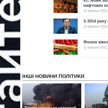
ЄС може зап
нафтових ко
14 березня 2022,
З 2014 року
14 березня 2022,
Японія ввел
11 березня 2022,
ІНШІ НОВИНИ ПОЛІТИКИ
7 серпня
Дрони атакували черговий