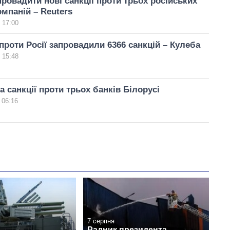
ровадити нові санкції проти трьох російських
мпаній – Reuters
 17:00
 проти Росії запровадили 6366 санкцій – Кулеба
 15:48
а санкції проти трьох банків Білорусі
 06:16
7 серпня
Радник президента