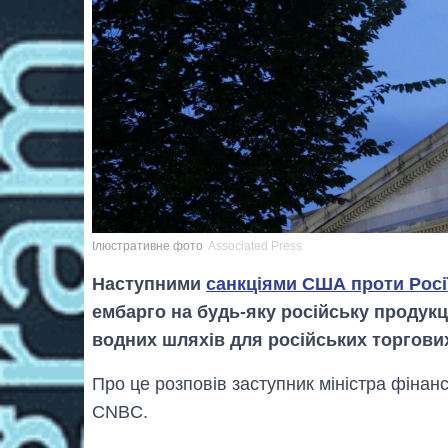
Ілюстративне фото
Associated Press
Наступними
санкціями США проти Росі
ембарго на будь-яку російську продукц
водних шляхів для російських торгови
Про це розповів заступник міністра фіна
CNBC.