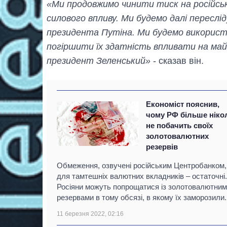
«Ми продовжимо чинити тиск на російсь
силового впливу. Ми будемо далі переслі
президента Путіна. Ми будемо викорис
погіршити їх здатність впливати на май
президент Зеленський»
- сказав він.
Економіст пояснив,
чому РФ більше ніко
не побачить своїх
золотовалютних
резервів
Обмеження, озвучені російським Центробанком,
для тамтешніх валютних вкладників – остаточні.
Росіяни можуть попрощатися із золотовалютни
резервами в тому обсязі, в якому їх заморозили.
11 березня 2022, 02:16