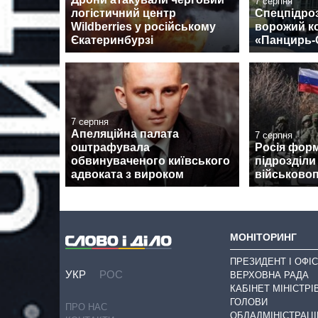
7 серпня
логістичний центр
Спецпідро
Wildberries у російському
ворожий к
Єкатеринбурзі
«Панцирь-
7 серпня
Апеляційна палата
7 серпня
оштрафувала
Росія форм
обвинуваченого київського
підрозділи
адвоката з вироком
військово
МОНІТОРИНГ
ПРЕЗИДЕНТ І ОФІС
УКР
РОС
ВЕРХОВНА РАДА
КАБІНЕТ МІНІСТРІ
ГОЛОВИ
ПРО НАС
ОБЛАДМІНІСТРАЦІ