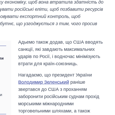
ку економіку, щоб вона втратила здатність до
дувати російські еліти, щоб позбавити ресурсів
товувати експортний контроль, щоб
бутнє, що узгоджується з тим, чого просив
Адьемо також додав, що США вводять
санкції, які завдають максимальних
ударів по Росії, і водночас мінімізують
ли
втрати для країн-союзниць.
Нагадаємо, що президент України
Скільки картоплі
вирощували в
Володимир Зеленський
раніше
Україні до і під час
звертався до США з проханням
великої війни
ми
заборонити російським суднам прохід
морськими міжнародними
торговельними шляхами, а також