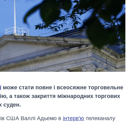
ї
може стати повне і всеосяжне торговельне
ію, а також закриття міжнародних торгових
х суден.
нсів США Валлі Адьемо в
інтерв'ю
телеканалу