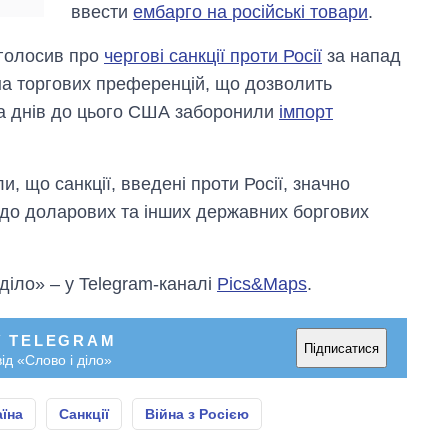
ввести
ембарго на російські товари
.
голосив про
чергові санкції проти Росії
за напад
ена торгових преференцій, що дозволить
ька днів до цього США заборонили
імпорт
 що санкції, введені проти Росії, значно
о доларових та інших державних боргових
 діло» – у Telegram-каналі
Pics&Maps
.
У TELEGRAM
Підписатися
ід «Слово і діло»
аїна
Санкції
Війна з Росією