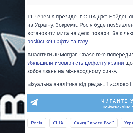
11 березня президент США Джо Байден о
на Україну. Зокрема, Росія буде позбавл
встановити мита на деякі товари. За кіл
російської нафти та газу
.
Аналітики JPMorgan Chase вже попередили,
збільшили ймовірність дефолту країни
щод
зобов'язань на міжнародному ринку.
Візуальна аналітика від редакції «Слово і
ЧИТАЙТЕ 
найважливіше в
Росія
США
Санкції проти Росії
Укр