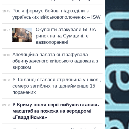
Росія формує бойові підрозділи з
10:45
українських військовополонених – ISW
Окупанти атакували БПЛА
10:27
ринок на на Сумщині, є
важкопоранені
Апеляційна палата оштрафувала
10:10
обвинуваченого київського адвоката з
вироком
У Таїланді сталася стрілянина у школі,
10:08
семеро загиблих та щонайменше 15
поранених
У Криму після серії вибухів сталась
09:58
масштабна пожежа на аеродромі
«Гвардійське»