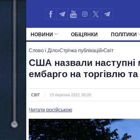
НОВИНИ
ОБIЦЯНКИ
ПОЛIТИКИ
УСІ ПОЛІТИКИ
ПРЕЗИДЕНТ І ОФ
Слово і Діло
›
Стрічка публікацій
›
Світ
США назвали наступні м
ембарго на торгівлю та
СВІТ
15 березня 2022, 00:26
Читати російською