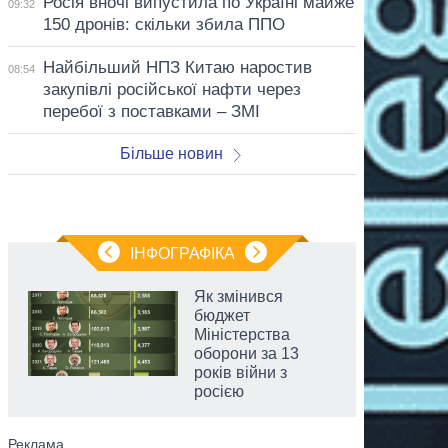
Росія вночі випустила по Україні майже
09:32
150 дронів: скільки збила ППО
Найбільший НПЗ Китаю наростив
08:54
закупівлі російської нафти через
перебої з поставками – ЗМІ
Більше новин
ІНФОГРАФІКА
Як змінився
бюджет
Міністерства
оборони за 13
років війни з
росією