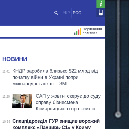
УКР
РОС
Порівняння
політиків
ЦІЙ
МЕРИ МІСТ
ВСІ ПЕРСОНИ
НОВИНИ
КНДР заробила близько $22 млрд від
11:41
початку війни в Україні попри
міжнародні санкції – ЗМІ
САП у жовтні скерує до суду
11:20
справу бізнесмена
Комарницького про землю
Спецпідрозділ ГУР знищив ворожий
10:58
комплекс «Панцирь-С1» у Криму