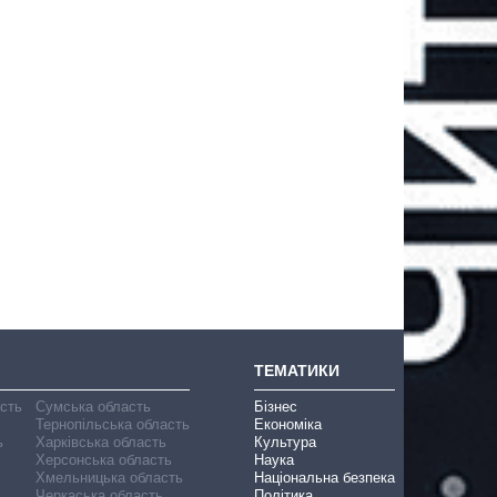
ТЕМАТИКИ
асть
Сумська область
Бізнес
Тернопільська область
Економіка
ь
Харківська область
Культура
Херсонська область
Наука
Хмельницька область
Національна безпека
Черкаська область
Політика