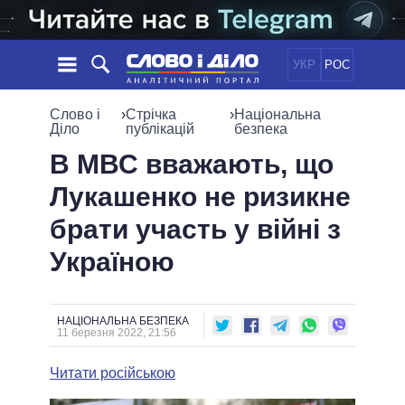
УКР
РОС
НОВИНИ
Слово і
›
Стрічка
›
Національна
Діло
публікацій
безпека
ОБIЦЯНКИ
СТРІЧКА
ПОЛІТИКА
В МВС вважають, що
ПОДІЇ
ЕКОНОМІКА
Лукашенко не ризикне
ПОЛIТИКИ
СТАТТІ
СУСПІЛЬСТВО
брати участь у війні з
ІНФОГРАФІКА
ДУМКИ
СВІТ
УСІ ПОЛІТИКИ
Україною
ОГЛЯДИ
ПРЕЗИДЕНТ І ОФІС
ВІДЕО
ДАЙДЖЕСТИ
ВЕРХОВНА РАДА
ПІДТРИМАТИ
КАБІНЕТ МІНІСТРІВ
НАЦІОНАЛЬНА БЕЗПЕКА
11 березня 2022, 21:56
ГОЛОВИ ОБЛАДМІНІСТРАЦІЙ
ПОРІВНЯННЯ ПОЛІТИКІВ
МЕРИ МІСТ
Читати російською
ВСІ ПЕРСОНИ