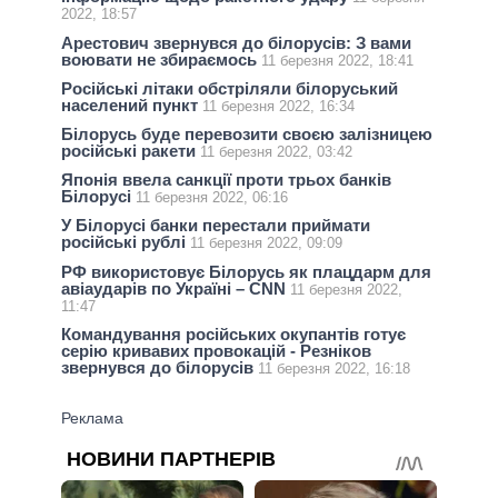
2022, 18:57
Арестович звернувся до білорусів: З вами
воювати не збираємось
11 березня 2022, 18:41
Російські літаки обстріляли білоруський
населений пункт
11 березня 2022, 16:34
Білорусь буде перевозити своєю залізницею
російські ракети
11 березня 2022, 03:42
Японія ввела санкції проти трьох банків
Білорусі
11 березня 2022, 06:16
У Білорусі банки перестали приймати
російські рублі
11 березня 2022, 09:09
РФ використовує Білорусь як плацдарм для
авіаударів по Україні – CNN
11 березня 2022,
11:47
Командування російських окупантів готує
серію кривавих провокацій - Резніков
звернувся до білорусів
11 березня 2022, 16:18