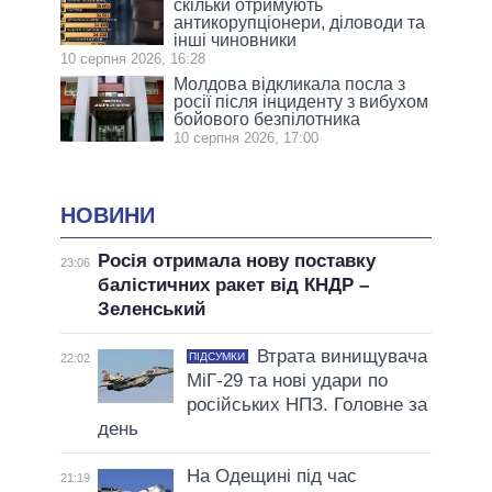
скільки отримують
антикорупціонери, діловоди та
інші чиновники
10 серпня 2026, 16:28
Молдова відкликала посла з
росії після інциденту з вибухом
бойового безпілотника
10 серпня 2026, 17:00
НОВИНИ
Росія отримала нову поставку
23:06
балістичних ракет від КНДР –
Зеленський
Втрата винищувача
ПІДСУМКИ
22:02
МіГ-29 та нові удари по
російських НПЗ. Головне за
день
На Одещині під час
21:19