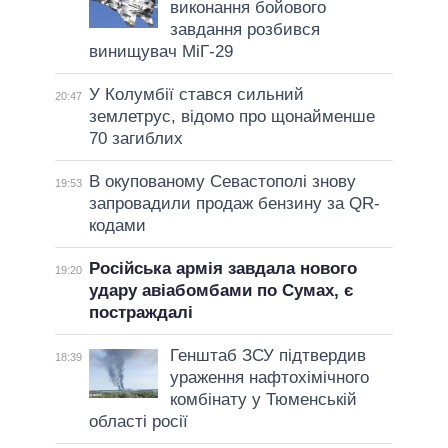
виконання бойового
завдання розбився
винищувач МіГ-29
У Колумбії стався сильний
20:47
землетрус, відомо про щонайменше
70 загиблих
В окупованому Севастополі знову
19:53
запровадили продаж бензину за QR-
кодами
Російська армія завдала нового
19:20
удару авіабомбами по Сумах, є
постраждалі
Генштаб ЗСУ підтвердив
18:39
ураження нафтохімічного
комбінату у Тюменській
області росії