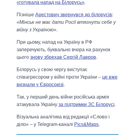
«готувала напад на Білорусь»
.
Пізніше
Арестович звернувся до білорусів
:
«Мінськ не має дати Росії втягнути себе у
війну з Україною»
.
При цьому, напад на Україну в РФ
заперечують, буквально вчора на рахунок
цього
знову збрехав Сергій Лавров
.
Білорусь у свою чергу виступає
співагресором у війні проти України –
це вже
визнали у Євросоюзі
.
Так, у перший день війни російська армія
атакувала Україну
за підтримки ЗС Білорусі
.
Візуальна аналітика від редакції «Слово і
діло» – у Telegram-каналі
Pics&Maps
.