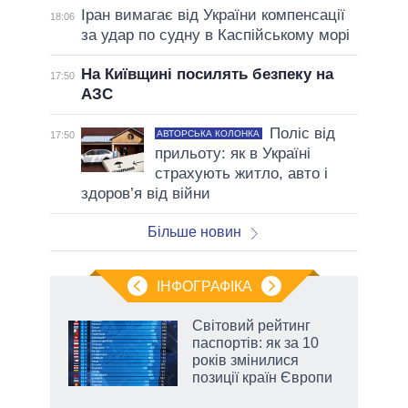
Іран вимагає від України компенсації
18:06
за удар по судну в Каспійському морі
На Київщині посилять безпеку на
17:50
АЗС
Поліс від
АВТОРСЬКА КОЛОНКА
17:50
прильоту: як в Україні
страхують житло, авто і
здоров’я від війни
Більше новин
ІНФОГРАФІКА
 як
Світовий рейтинг
и за
паспортів: як за 10
років змінилися
2027-
позиції країн Європи