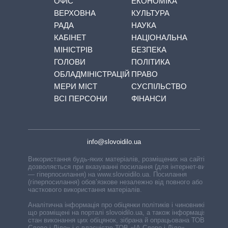
ОФІС
ЕКОНОМІКА
ВЕРХОВНА
КУЛЬТУРА
РАДА
НАУКА
КАБІНЕТ
НАЦІОНАЛЬНА
МІНІСТРІВ
БЕЗПЕКА
ГОЛОВИ
ПОЛІТИКА
ОБЛАДМІНІСТРАЦІЙ
ПРАВО
МЕРИ МІСТ
СУСПІЛЬСТВО
ВСІ ПЕРСОНИ
ФІНАНСИ
info@slovoidilo.ua
Використання будь-яких матеріалів, розміщених на сайті,
дозволяється при вказуванні посилання (для інтернет-видань
— гіперпосилання) на www.slovoidilo.ua. Посилання
(гіперпосилання) обов’язкове незалежно від повного або
часткового використання матеріалів.
Аналітична інформація про обіцянки політиків і чиновників,
що розміщені на порталі slovoidilo.ua, а також інформація про
стан виконання цих обіцянок, зібрана й опрацьована ТОВ «ІА
Слово і Діло» і є власністю ТОВ «ІА Слово і Діло».