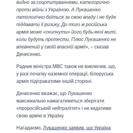
видно за соцопитуваннями, категорично
проти війни з Україною. А Лукашенко
патологічно боїться за свою владу і не буде
піддавати її ризику. До того ж російська
армія може «скипнути» його будь-якої миті,
коли будуть протести. Плюс Лукашенко не
впевнений у своїй власній армії»
, – сказав
Денисенко.
Радник міністра МВС також не виключив, що,
у разі початку наземної операції, білоруська
армія підіграватиме іншій стороні.
Денисенко вважає, що Лукашенко
максимально намагатиметься зберігати
«проросійський нейтралітет» і не кидатиме
свою армію в Україну.
Нагадаємо,
Лукашенко заявив, що Україна