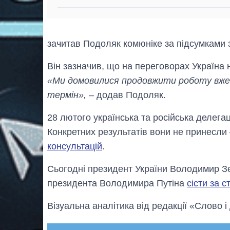
зачитав Подоляк комюніке за підсумками з
Він зазначив, що на переговорах Україна 
«Ми домовилися продовжити роботу вже 
термін»,
– додав Подоляк.
28 лютого українська та російська делега
Конкретних результатів вони не принесли
консультацій
.
Сьогодні президент України Володимир Зе
президента Володимира Путіна
сісти за с
Візуальна аналітика від редакції «Слово і