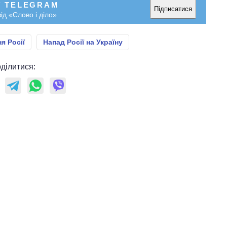
У TELEGRAM
Підписатися
ід «Слово і діло»
я Росії
Напад Росії на Україну
ділитися: