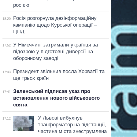
росією
Росія розгорнула дезінформаційну
18:20
кампанію щодо Курської операції –
ЦПД
У Німеччині затримали українця за
17:52
підозрою у підготовці диверсії на
оборонному заводі
Президент звільнив посла Хорватії та
17:43
ще трьох країн
Зеленський підписав указ про
17:41
встановлення нового військового
свята
У Львові вибухнув
17:12
транформатор на підстанції,
частина міста знеструмлена