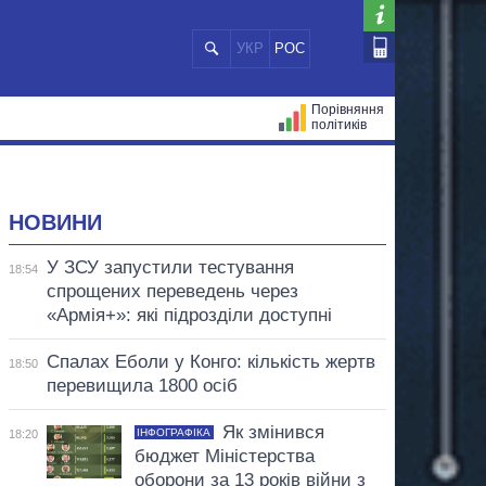
УКР
РОС
Порівняння
політиків
ЦІЙ
МЕРИ МІСТ
ВСІ ПЕРСОНИ
НОВИНИ
У ЗСУ запустили тестування
18:54
спрощених переведень через
«Армія+»: які підрозділи доступні
Спалах Еболи у Конго: кількість жертв
18:50
перевищила 1800 осіб
Як змінився
ІНФОГРАФІКА
18:20
бюджет Міністерства
оборони за 13 років війни з