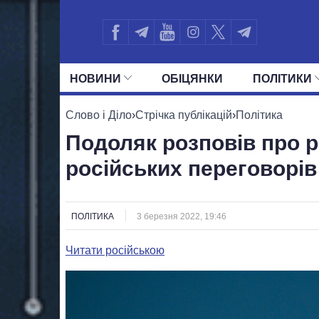
НОВИНИ
ОБIЦЯНКИ
ПОЛIТИКИ
УСІ ПОЛІТИКИ
ПРЕЗИДЕНТ І ОФ
Слово і Діло
›
Стрічка публікацій
›
Політика
Подоляк розповів про р
російських переговорів
ПОЛІТИКА
3 березня 2022, 19:46
Читати російською