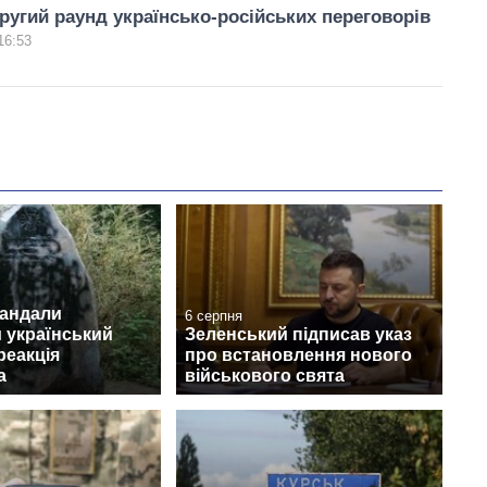
ругий раунд українсько-російських переговорів
16:53
вандали
6 серпня
 український
Зеленський підписав указ
реакція
про встановлення нового
а
військового свята