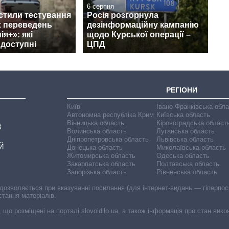
6 серпня
стили тестування
Росія розгорнула
 переведень
дезінформаційну кампанію
я+»: які
щодо Курської операції –
 доступні
ЦПД
РЕГІОНИ
Київ
Івано-Франківська обл
Автономна республіка Крим
Київська область
Вінницька область
Кіровоградська област
В
Волинська область
Луганська область
Дніпропетровська область
Львівська область
Й
Донецька область
Миколаївська область
Житомирська область
Одеська область
Закарпатська область
Полтавська область
Запорізька область
Рівненська область
 дозволяється при вказуванні посилання (для інтернет-видань — гіперпоси
стання матеріалів.
, що розміщені на порталі slovoidilo.ua, а також інформація про стан вик