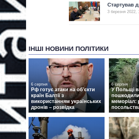
Стартував д
3 березня 2022, 
ІНШІ НОВИНИ ПОЛІТИКИ
6 серпня
6 серпня
Рф готує атаки на об’єкти
У Польщі 
країн Балтії з
пошкодили
використанням українських
меморіал: 
дронів – розвідка
посольств