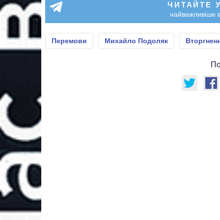
ЧИТАЙТЕ 
найважливіше в
Перемови
Михайло Подоляк
Вторгненн
По