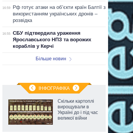
Рф готує атаки на об’єкти країн Балтії з
16:59
використанням українських дронів –
розвідка
СБУ підтвердила ураження
16:55
Ярославського НПЗ та ворожих
кораблів у Керчі
Більше новин
ІНФОГРАФІКА
Скільки картоплі
вирощували в
Україні до і під час
великої війни