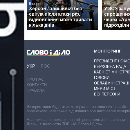
6 серпня
6 серпня
Херсон залишився без
У ЗСУ запу
світла після атаки рф,
спрощених
відновлення може тривати
через «Армі
кілька днів
підрозділи
МОНІТОРИНГ
ПРЕЗИДЕНТ І ОФІС
УКР
РОС
ВЕРХОВНА РАДА
КАБІНЕТ МІНІСТРІ
ГОЛОВИ
ПРО НАС
ОБЛАДМІНІСТРАЦІ
КОНТАКТИ
МЕРИ МІСТ
ПРАВИЛА
ВСІ ПЕРСОНИ
Використання будь-яких матеріалів, розміщених на сайті,
обов’язкове незалежно від повного або часткового викори
Аналітична інформація про обіцянки політиків і чиновників
Діло» і є власністю ТОВ «ІА Слово і Діло».