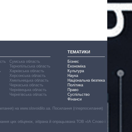
ТЕМАТИКИ
асть
Сумська область
Бізнес
Тернопільська область
Економіка
ь
Харківська область
Культура
Херсонська область
Наука
Хмельницька область
Національна безпека
Черкаська область
Політика
Чернівецька область
Право
Чернігівська область
Суспільство
Фінанси
лання) на www.slovoidilo.ua. Посилання (гіперпосилання)
онання цих обіцянок, зібрана й опрацьована ТОВ «ІА Слово і