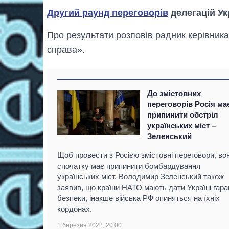
Другий раунд переговорів
делегацій Ук
Про результати розповів радник керівни
справа».
До змістовних
переговорів Росія ма
припинити обстріл
українських міст –
Зеленський
Щоб провести з Росією змістовні переговори, во
спочатку має припинити бомбардування
українських міст. Володимир Зеленський також
заявив, що країни НАТО мають дати Україні гаран
безпеки, інакше війська РФ опиняться на їхніх
кордонах.
1 березня 2022, 20:00