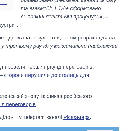
організовано спеціальні канали зв'язку
та взаємодії, і буде сформовано
відповідні логістичні процедури»
, –
устрічі.
не одержала результатів, на які розраховувала.
у третьому раунді у максимально найближчий
ції провели перший раунд переговорів.
 –
сторони вирушили до столиць для
ленський знову закликав російського
тіл переговорів
.
 діло» – у Telegram-каналі
Pics&Maps
.