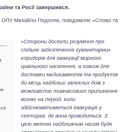
раїни та Росії завершився.
ка ОПУ Михайло Подоляк, повідомляє «Слово та
«Сторони досягли розуміння про
спільне забезпечення гуманітарних
коридорів для евакуації мирного
є
цивільного населення, а також для
доставки медикаментів та продуктів
до місць найбільш запеклих боїв з
на
можливістю тимчасового припинення
вогню на період, коли
Економіка ШІ-
гігантів: скільки
здійснюватиметься евакуація у
тії
коштують і
секторах, де вона проводиться. З
заробляють
OpenAI та
цією метою найближчим часом буде
Anthropic