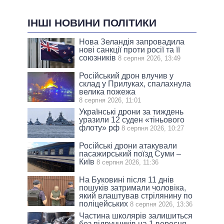
ІНШІ НОВИНИ ПОЛІТИКИ
Нова Зеландія запровадила
нові санкції проти росії та її
союзників
8 серпня 2026, 13:49
Російський дрон влучив у
склад у Прилуках, спалахнула
велика пожежа
8 серпня 2026, 11:01
Українські дрони за тиждень
уразили 12 суден «тіньового
флоту» рф
8 серпня 2026, 10:27
Російські дрони атакували
пасажирський поїзд Суми –
Київ
8 серпня 2026, 11:36
На Буковині після 11 днів
пошуків затримали чоловіка,
який влаштував стрілянину по
поліцейських
8 серпня 2026, 13:36
Частина школярів залишиться
без підручників на 1 вересня