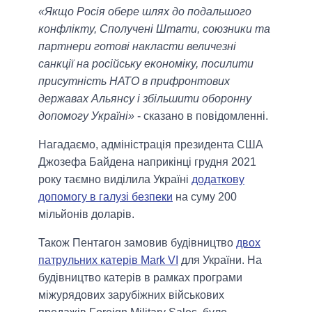
«Якщо Росія обере шлях до подальшого
конфлікту, Сполучені Штати, союзники та
партнери готові накласти величезні
санкції на російську економіку, посилити
присутність НАТО в прифронтових
державах Альянсу і збільшити оборонну
допомогу Україні»
- сказано в повідомленні.
Нагадаємо, адміністрація президента США
Джозефа Байдена наприкінці грудня 2021
року таємно виділила Україні
додаткову
допомогу в галузі безпеки
на суму 200
мільйонів доларів.
Також Пентагон замовив будівництво
двох
патрульних катерів Mark VI
для України. На
будівництво катерів в рамках програми
міжурядових зарубіжних військових