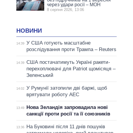
через удари росії – МОН
8 серпня 2026, 13:06
НОВИНИ
У США готують масштабне
14:39
розслідування проти Трампа – Reuters
США постачатимуть Україні ракети-
14:39
перехоплювачі для Patriot щомісяця –
Зеленський
У Румунії затопили дві баржі, щоб
14:02
врятувати роботу АЕС
Нова Зеландія запровадила нові
13:49
санкції проти росії та її союзників
На Буковині після 11 днів пошуків
13:36