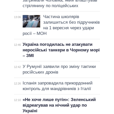
затримали чоловіка, який влаштував
стрілянину по поліцейських
Частина школярів
13:06
залишиться без підручників
на 1 вересня через удари
росії – МОН
Україна погодилась не атакувати
12:46
неросійські танкери в Чорному морі
– ЗМІ
У Румунії заявили про зміну тактики
12:42
російських дронів
Іспанія запровадила прикордонний
12:26
контроль для мандрівників з Італії
«Не хоче лише путін»: Зеленський
12:10
відреагував на нічний удар по
Україні