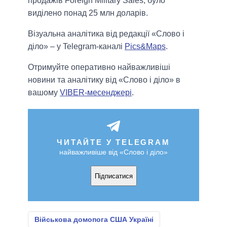
продажів Foreign Military Sales, було
виділено понад 25 млн доларів.
Візуальна аналітика від редакції «Слово і
діло» – у Telegram-каналі
Pics&Maps
.
Отримуйте оперативно найважливіші
новини та аналітику від «Слово і діло» в
вашому
VIBER-месенджері
.
ЧИТАЙТЕ У TELEGRAM
найважливіше від «Слово і діло»
Підписатися
Військова домопога США Україні