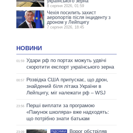
українського зерна
8 серпня 2026, 01:59
Чехія посилить захист
аеропортів після інциденту з
дроном у Лейпцигу
7 серпня 2026, 18:45
НОВИНИ
Удари рф по портах можуть удвічі
01:59
скоротити експорт українського зерна
Розвідка США припускає, що дрон,
00:57
знайдений біля літака України в
Лейпцигу, міг належати рф – WSJ
Перші виплати за програмою
23:56
«Пакунок школяра» вже надходять:
що потрібно знати батькам
Ворог обстріляв
ПІДСУМКИ
23:09