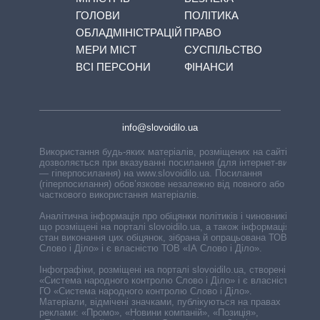
ГОЛОВИ
ПОЛІТИКА
ОБЛАДМІНІСТРАЦІЙ
ПРАВО
МЕРИ МІСТ
СУСПІЛЬСТВО
ВСІ ПЕРСОНИ
ФІНАНСИ
info@slovoidilo.ua
Використання будь-яких матеріалів, розміщених на сайті,
дозволяється при вказуванні посилання (для інтернет-видань
— гіперпосилання) на www.slovoidilo.ua. Посилання
(гіперпосилання) обов’язкове незалежно від повного або
часткового використання матеріалів.
Аналітична інформація про обіцянки політиків і чиновників,
що розміщені на порталі slovoidilo.ua, а також інформація про
стан виконання цих обіцянок, зібрана й опрацьована ТОВ «ІА
Слово і Діло» і є власністю ТОВ «ІА Слово і Діло».
Інфографіки, розміщені на порталі slovoidilo.ua, створені ГО
«Система народного контролю Слово і Діло» і є власністю
ГО «Система народного контролю Слово і Діло».
Матеріали, відмічені значками, публікуються на правах
реклами: «Промо», «Новини компаній», «Позиція»,