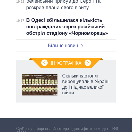
Зеленський прибув до Сербії та
19:52
розкрив плани свого візиту
В Одесі збільшилася кількість
19:17
постраждалих через російський
обстріл стадіону «Чорноморець»
Більше новин
ІНФОГРАФІКА
Скільки картоплі
ть
вирощували в Україні
до і під час великої
війни
Cуб'єкт у сфері онлайн-медіа. Ідентифікатор медіа – R40-