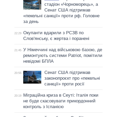
стадіон «Чорноморець», а
Сенат США підтримав
«пекельні санкції» проти рф. Головне
за день
Окупанти вдарили з РСЗВ по
22:29
Слов'янську, є жертва і поранені
У Німеччині над військовою базою, де
21:45
ремонтують системи Patriot, помітили
невідомі БПЛА
Сенат США підтримав
20:55
законопроєкт про «пекельні
санкції» проти росії
Міграційна криза в Сеуті: Італія поки
20:19
не буде скасовувати прикордонний
контроль з Іспанією