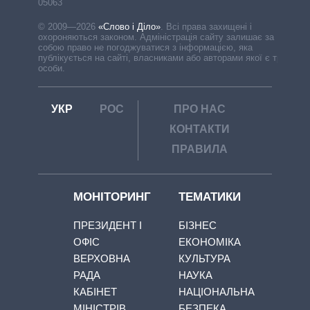
05063
© 2009—2026
«Слово і Діло»
.
Всі права захищені і
охороняються законом. Адміністрація сайту залишає за
собою право не погоджуватися з інформацією, яка
публікується на сайті, власниками або авторами якої є треті
особи.
УКР
РОС
ПРО НАС
КОНТАКТИ
ПРАВИЛА
МОНІТОРИНГ
ТЕМАТИКИ
ПРЕЗИДЕНТ І
БІЗНЕС
ОФІС
ЕКОНОМІКА
ВЕРХОВНА
КУЛЬТУРА
РАДА
НАУКА
КАБІНЕТ
НАЦІОНАЛЬНА
МІНІСТРІВ
БЕЗПЕКА