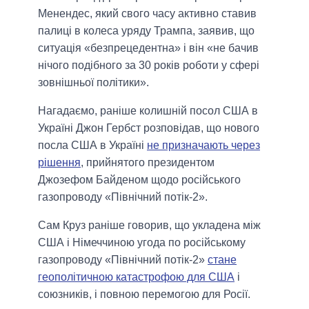
Менендес, який свого часу активно ставив
палиці в колеса уряду Трампа, заявив, що
ситуація «безпрецедентна» і він «не бачив
нічого подібного за 30 років роботи у сфері
зовнішньої політики».
Нагадаємо, раніше колишній посол США в
Україні Джон Гербст розповідав, що нового
посла США в Україні
не призначають через
рішення
, прийнятого президентом
Джозефом Байденом щодо російського
газопроводу «Північний потік-2».
Сам Круз раніше говорив, що укладена між
США і Німеччиною угода по російському
газопроводу «Північний потік-2»
стане
геополітичною катастрофою для США
і
союзників, і повною перемогою для Росії.