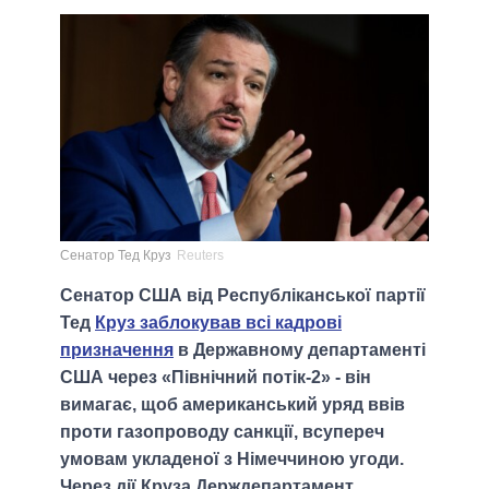
Сенатор Тед Круз
Reuters
Сенатор США від Республіканської партії
Тед
Круз заблокував всі кадрові
призначення
в Державному департаменті
США через «Північний потік-2» - він
вимагає, щоб американський уряд ввів
проти газопроводу санкції, всупереч
умовам укладеної з Німеччиною угоди.
Через дії Круза Держдепартамент