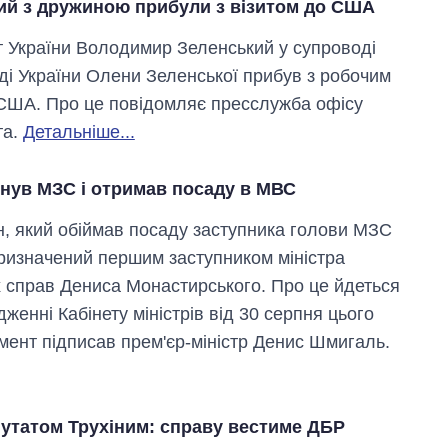
ий з дружиною прибули з візитом до США
 України Володимир Зеленський у супроводі
ді України Олени Зеленської прибув з робочим
 США. Про це повідомляє пресслужба офісу
та.
Детальніше...
инув МЗС і отримав посаду в МВС
н, який обіймав посаду заступника голови МЗС
призначений першим заступником міністра
х справ Дениса Монастирського. Про це йдеться
женні Кабінету міністрів від 30 серпня цього
умент підписав прем'єр-міністр Денис Шмигаль.
путатом Трухіним: справу вестиме ДБР