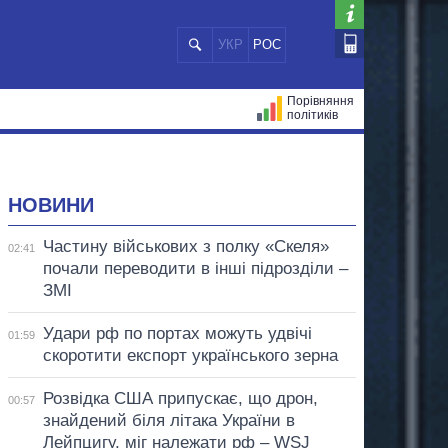
УКР
РОС
Порівняння
політиків
ЦІЙ
МЕРИ МІСТ
ВСІ ПЕРСОНИ
НОВИНИ
Частину військових з полку «Скеля»
02:41
почали переводити в інші підрозділи –
ЗМІ
Удари рф по портах можуть удвічі
01:59
скоротити експорт українського зерна
Розвідка США припускає, що дрон,
00:57
знайдений біля літака України в
Лейпцигу, міг належати рф – WSJ