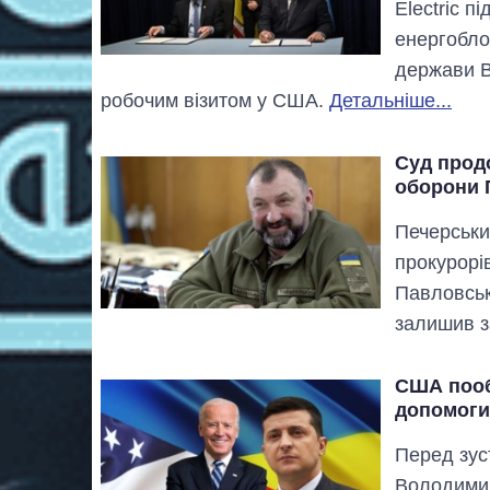
Electric 
енергоблок
держави В
робочим візитом у США.
Детальніше...
Суд прод
оборони 
Печерськи
прокурорі
Павловськ
залишив з
США пообі
допомоги
Перед зус
Володимир