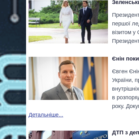
Зеленськ
Президент
першої ле
візитом у
Президен
Єнін пок
Євген Єні
України, 
внутрішні
в розпоряд
року. Док
Детальніше...
ДТП з де