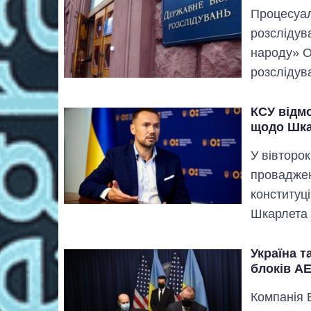
Процесуал
розслідув
народу» О
розслідув
КСУ відм
щодо Шка
У вівторок
проваджен
конституц
Шкарлета 
Україна 
блоків А
Компанія 