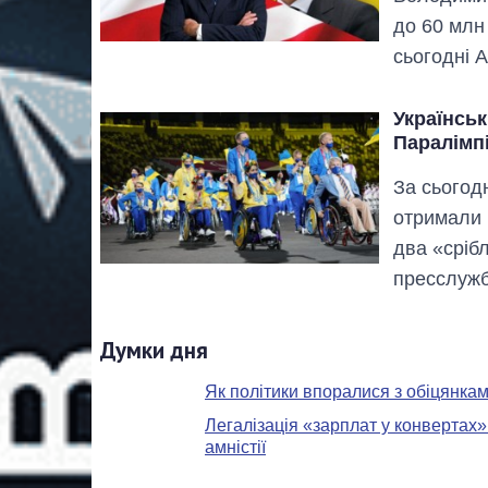
до 60 млн
сьогодні A
Українськ
Паралімпі
За сьогодн
отримали щ
два «сріб
пресслужб
Думки дня
Як політики впоралися з обіцянками
Легалізація «зарплат у конвертах»
амністії