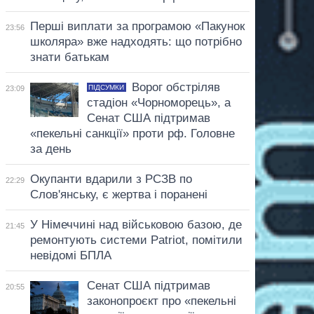
Перші виплати за програмою «Пакунок
23:56
школяра» вже надходять: що потрібно
знати батькам
Ворог обстріляв
ПІДСУМКИ
23:09
стадіон «Чорноморець», а
Сенат США підтримав
«пекельні санкції» проти рф. Головне
за день
Окупанти вдарили з РСЗВ по
22:29
Слов'янську, є жертва і поранені
У Німеччині над військовою базою, де
21:45
ремонтують системи Patriot, помітили
невідомі БПЛА
Сенат США підтримав
20:55
законопроєкт про «пекельні