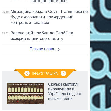
санкції» проти росії
Міграційна криза в Сеуті: Італія поки не
20:19
буде скасовувати прикордонний
контроль з Іспанією
Зеленський прибув до Сербії та
19:52
розкрив плани свого візиту
Більше новин
ІНФОГРАФІКА
Скільки картоплі
вирощували в
Україні до і під час
великої війни