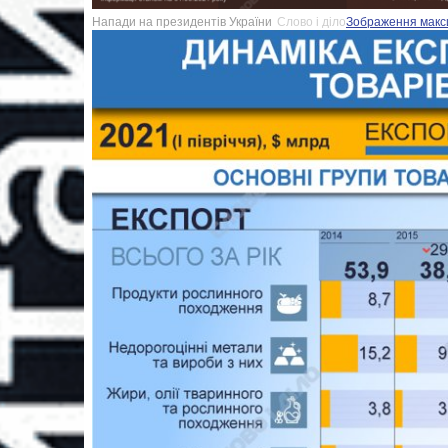
Напади на президентів України
Слово і діло
Зображення максим