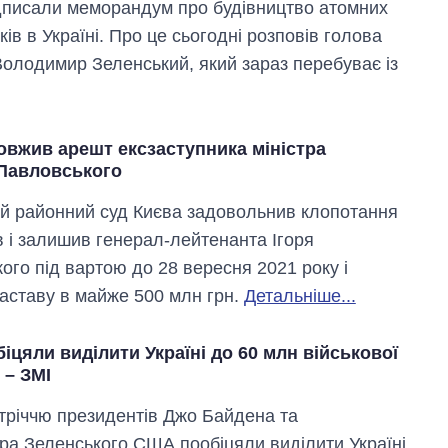
підписали меморандум про будівництво атомних
ів в Україні. Про це сьогодні розповів голова
олодимир Зеленський, який зараз перебуває із
овжив арешт ексзаступника міністра
Павловського
й районний суд Києва задовольнив клопотання
в і залишив генерал-лейтенанта Ігоря
ого під вартою до 28 вересня 2021 року і
аставу в майже 500 млн грн.
Детальніше...
цяли виділити Україні до 60 млн військової
 – ЗМІ
тріччю президентів Джо Байдена та
а Зеленського США пообіцяли виділити Україні