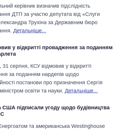
ьний керівник визначив підслідність
ання ДТП за участю депутата від «Слуги
лександра Трухіна за Державним бюро
ання.
Детальніше...
овив у відкритті провадження за поданням
рлета
, 31 серпня, КСУ відмовив у відкритті
ня за поданням нардепів щодо
ійності постанови про призначення Сергія
міністром освіти та науки.
Детальніше...
Дефіцит пам’яті:
як зріс попит на
та США підписали угоду щодо будівництва
чипи за останні
ЕС
роки і що
прогнозують на
Енергоатом та американська Westinghouse
2027-й