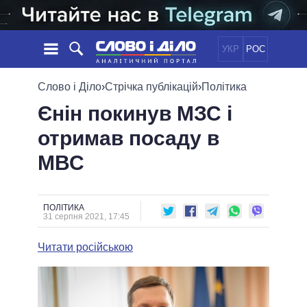
УКР
РОС
НОВИНИ
Слово і Діло
›
Стрічка публікацій
›
Політика
Єнін покинув МЗС і
ОБIЦЯНКИ
СТРІЧКА
ПОЛІТИКА
отримав посаду в
ПОДІЇ
ЕКОНОМІКА
ПОЛIТИКИ
МВС
СТАТТІ
СУСПІЛЬСТВО
ІНФОГРАФІКА
ДУМКИ
СВІТ
УСІ ПОЛІТИКИ
ОГЛЯДИ
ПРЕЗИДЕНТ І ОФІС
ВІДЕО
ПОЛІТИКА
ДАЙДЖЕСТИ
31 серпня 2021, 17:45
ВЕРХОВНА РАДА
ПІДТРИМАТИ
КАБІНЕТ МІНІСТРІВ
Читати російською
ГОЛОВИ ОБЛАДМІНІСТРАЦІЙ
ПОРІВНЯННЯ ПОЛІТИКІВ
МЕРИ МІСТ
ВСІ ПЕРСОНИ