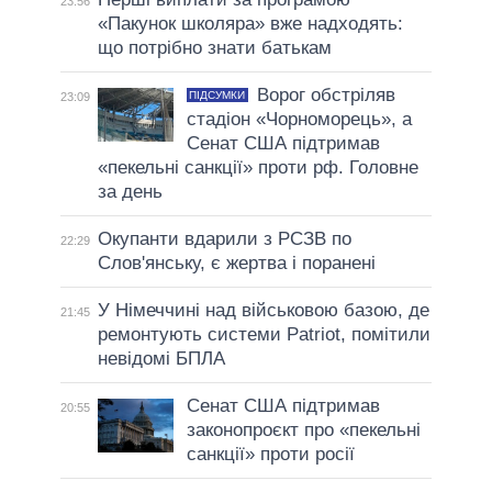
23:56
«Пакунок школяра» вже надходять:
що потрібно знати батькам
Ворог обстріляв
ПІДСУМКИ
23:09
стадіон «Чорноморець», а
Сенат США підтримав
«пекельні санкції» проти рф. Головне
за день
Окупанти вдарили з РСЗВ по
22:29
Слов'янську, є жертва і поранені
У Німеччині над військовою базою, де
21:45
ремонтують системи Patriot, помітили
невідомі БПЛА
Сенат США підтримав
20:55
законопроєкт про «пекельні
санкції» проти росії