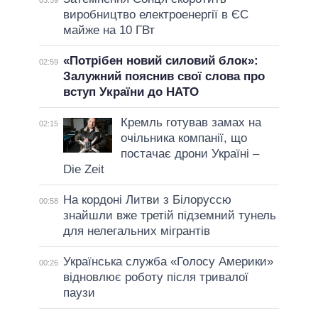
03:59
виробництво електроенергії в ЄС
майже на 10 ГВт
«Потрібен новий силовий блок»:
02:59
Залужний пояснив свої слова про
вступ України до НАТО
Кремль готував замах на
02:15
очільника компанії, що
постачає дрони Україні –
Die Zeit
На кордоні Литви з Білоруссю
00:58
знайшли вже третій підземний тунель
для нелегальних мігрантів
Українська служба «Голосу Америки»
00:26
відновлює роботу після тривалої
паузи