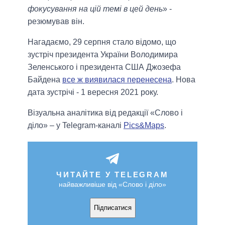
фокусування на цій темі в цей день
» -
резюмував він.
Нагадаємо, 29 серпня стало відомо, що
зустріч президента України Володимира
Зеленського і президента США Джозефа
Байдена
все ж виявилася перенесена
. Нова
дата зустрічі - 1 вересня 2021 року.
Візуальна аналітика від редакції «Слово і
діло» – у Telegram-каналі
Pics&Maps
.
ЧИТАЙТЕ У TELEGRAM
найважливіше від «Слово і діло»
Підписатися