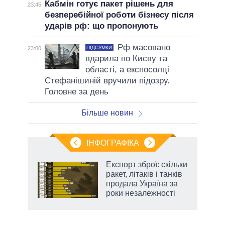
Кабмін готує пакет рішень для
23:45
безперебійної роботи бізнесу після
ударів рф: що пропонують
Рф масовано
ПІДСУМКИ
23:00
вдарила по Києву та
області, а експосолці
Стефанішиній вручили підозру.
Головне за день
Більше новин
ІНФОГРАФІКА
Експорт зброї: скільки
раїні
ракет, літаків і танків
ої
продала Україна за
роки незалежності