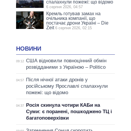
спалахнули пожежі: що відомо
6 серпня 2026, 04:57
Кремль готував замах на
очільника компанії, що
постачає дрони Україні – Die
Zeit
6 серпня 2026, 02:15
НОВИНИ
США відновили повноцінний обмін
09:12
розвідданими з Україною – Politico
Після нічної атаки дронів у
04:57
російському Ярославлі спалахнули
пожежі: що відомо
Росія скинула чотири КАБи на
04:37
Суми: є поранені, пошкоджено ТЦ і
багатоповерхівки
Затемнення Сонця скоротить