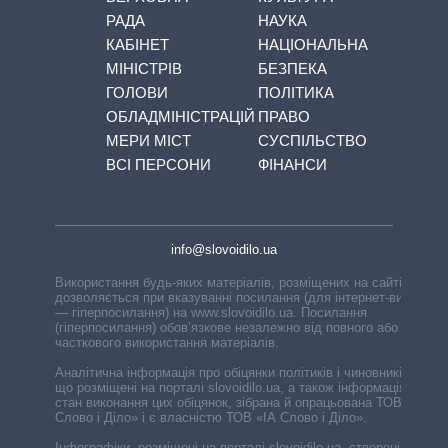
РАДА
НАУКА
КАБІНЕТ
НАЦІОНАЛЬНА
МІНІСТРІВ
БЕЗПЕКА
ГОЛОВИ
ПОЛІТИКА
ОБЛАДМІНІСТРАЦІЙ
ПРАВО
МЕРИ МІСТ
СУСПІЛЬСТВО
ВСІ ПЕРСОНИ
ФІНАНСИ
info@slovoidilo.ua
Використання будь-яких матеріалів, розміщених на сайті,
дозволяється при вказуванні посилання (для інтернет-видань
— гіперпосилання) на www.slovoidilo.ua. Посилання
(гіперпосилання) обов’язкове незалежно від повного або
часткового використання матеріалів.
Аналітична інформація про обіцянки політиків і чиновників,
що розміщені на порталі slovoidilo.ua, а також інформація про
стан виконання цих обіцянок, зібрана й опрацьована ТОВ «ІА
Слово і Діло» і є власністю ТОВ «ІА Слово і Діло».
Інфографіки, розміщені на порталі slovoidilo.ua, створені ГО