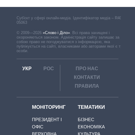
Cуб'єкт у сфері онлайн-медіа. Ідентифікатор медіа – R40-
05063
© 2009—2026
«Слово і Діло»
.
Всі права захищені і
охороняються законом. Адміністрація сайту залишає за
собою право не погоджуватися з інформацією, яка
публікується на сайті, власниками або авторами якої є треті
особи.
УКР
РОС
ПРО НАС
КОНТАКТИ
ПРАВИЛА
МОНІТОРИНГ
ТЕМАТИКИ
ПРЕЗИДЕНТ І
БІЗНЕС
ОФІС
ЕКОНОМІКА
ВЕРХОВНА
КУЛЬТУРА