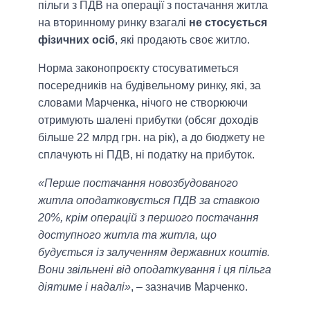
пільги з ПДВ на операції з постачання житла
на вторинному ринку взагалі
не стосується
фізичних осіб
, які продають своє житло.
Норма законопроєкту стосуватиметься
посередників на будівельному ринку, які, за
словами Марченка, нічого не створюючи
отримують шалені прибутки (обсяг доходів
більше 22 млрд грн. на рік), а до бюджету не
сплачують ні ПДВ, ні податку на прибуток.
«Перше постачання новозбудованого
житла оподатковується ПДВ за ставкою
20%, крім операцій з першого постачання
доступного житла та житла, що
будується із залученням державних коштів.
Вони звільнені від оподаткування і ця пільга
діятиме і надалі»
, – зазначив Марченко.