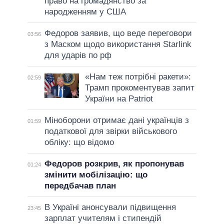
право на громадянство за
народженням у США
Федоров заявив, що веде переговори
03:56
з Маском щодо використання Starlink
для ударів по рф
«Нам теж потрібні ракети»:
02:59
Трамп прокоментував запит
України на Patriot
Міноборони отримає дані українців з
01:59
податкової для звірки військового
обліку: що відомо
Федоров розкрив, як пропонував
01:24
змінити мобілізацію: що
передбачав план
В Україні анонсували підвищення
23:45
зарплат учителям і стипендій