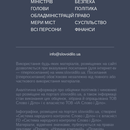
МІНІСТРІВ
БЕЗПЕКА
ГОЛОВИ
ПОЛІТИКА
ОБЛАДМІНІСТРАЦІЙ
ПРАВО
МЕРИ МІСТ
СУСПІЛЬСТВО
ВСІ ПЕРСОНИ
ФІНАНСИ
info@slovoidilo.ua
Використання будь-яких матеріалів, розміщених на сайті,
дозволяється при вказуванні посилання (для інтернет-видань
— гіперпосилання) на www.slovoidilo.ua. Посилання
(гіперпосилання) обов’язкове незалежно від повного або
часткового використання матеріалів.
Аналітична інформація про обіцянки політиків і чиновників,
що розміщені на порталі slovoidilo.ua, а також інформація про
стан виконання цих обіцянок, зібрана й опрацьована ТОВ «ІА
Слово і Діло» і є власністю ТОВ «ІА Слово і Діло».
Інфографіки, розміщені на порталі slovoidilo.ua, створені ГО
«Система народного контролю Слово і Діло» і є власністю
ГО «Система народного контролю Слово і Діло».
Матеріали, відмічені значками, публікуються на правах
реклами: «Промо», «Новини компаній», «Позиція»,