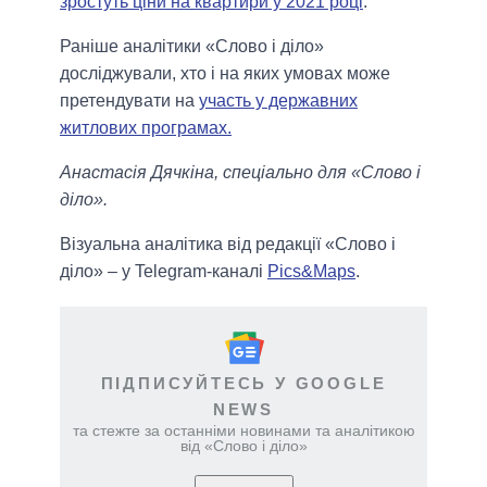
зростуть ціни на квартири у 2021 році
.
Раніше аналітики «Слово і діло»
досліджували, хто і на яких умовах може
претендувати на
участь у державних
житлових програмах.
Анастасія Дячкіна, спеціально для «Слово і
діло».
Візуальна аналітика від редакції «Слово і
діло» – у Telegram-каналі
Pics&Maps
.
ПІДПИСУЙТЕСЬ У GOOGLE
NEWS
та стежте за останніми новинами та аналітикою
від «Слово і діло»