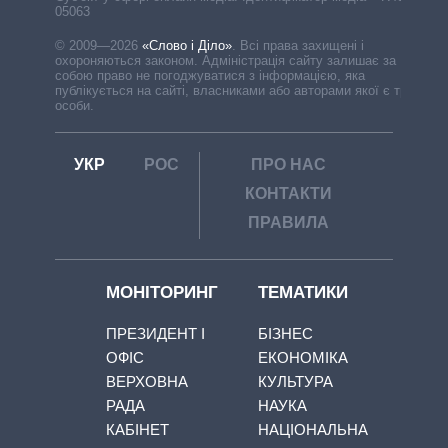
05063
© 2009—2026
«Слово і Діло»
.
Всі права захищені і
охороняються законом. Адміністрація сайту залишає за
собою право не погоджуватися з інформацією, яка
публікується на сайті, власниками або авторами якої є треті
особи.
УКР
РОС
ПРО НАС
КОНТАКТИ
ПРАВИЛА
МОНІТОРИНГ
ТЕМАТИКИ
ПРЕЗИДЕНТ І
БІЗНЕС
ОФІС
ЕКОНОМІКА
ВЕРХОВНА
КУЛЬТУРА
РАДА
НАУКА
КАБІНЕТ
НАЦІОНАЛЬНА