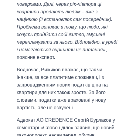
поверхами. Далі, через рік-півтора ці
квартири продають людям – вже з
націнкою (її встановлює сам посередник).
Проблема виникає в тому, що люди, які
хочуть придбати собі житло, змушені
переплачувати за нього. Відповідно, в уряді
і намагаються вирішити це питання»
, –
пояснив експерт.
Водночас, Рижиков вважає, що так чи
інакше, за все платитиме споживач, і з
запровадженням нових податків ціна на
квартири для них також зросте. За його
словами, податки вже враховані у нову
вартість, але не озвучені.
Адвокат АО CREDENCE Сергій Бурлаков у
коментарі «Слово і діло» заявив, що новий
законопроєкт, насамперед, обурив