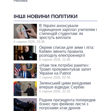
ІНШІ НОВИНИ ПОЛІТИКИ
В Україні анонсували
підвищення зарплат учителям і
стипендій студентам: як
зростуть виплати
6 серпня 2026, 23:45
Окремі списки для зими і літа:
Кабмін змінить правила
розподілу електроенергії
6 серпня 2026, 21:49
«Нам теж потрібні ракети»:
Трамп прокоментував запит
України на Patriot
7 серпня 2026, 02:59
Зеленський цими вихідними
вперше відвідає Сербію
6 серпня 2026, 22:32
Радник президента попередив
бізнес про фейкові листи з
погрозами атак дронів