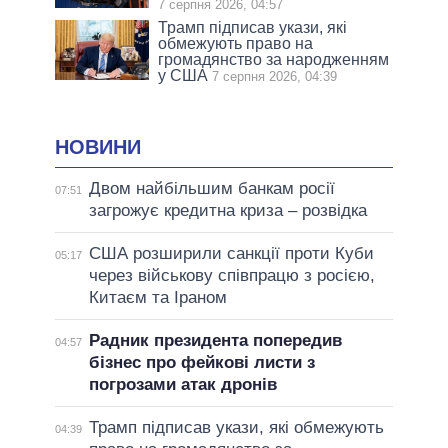
7 серпня 2026, 04:57
Трамп підписав укази, які
обмежують право на
громадянство за народженням
у США
7 серпня 2026, 04:39
НОВИНИ
Двом найбільшим банкам росії
07:51
загрожує кредитна криза – розвідка
США розширили санкції проти Куби
05:17
через військову співпрацю з росією,
Китаєм та Іраном
Радник президента попередив
04:57
бізнес про фейкові листи з
погрозами атак дронів
Трамп підписав укази, які обмежують
04:39