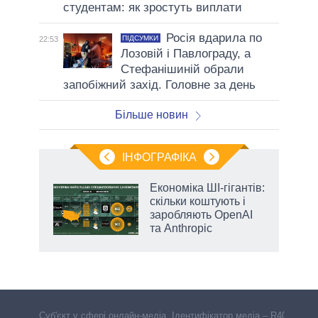
студентам: як зростуть виплати
Росія вдарила по
ПІДСУМКИ
22:53
Лозовій і Павлограду, а
Стефанішиній обрали
запобіжний захід. Головне за день
Більше новин
ІНФОГРАФІКА
Економіка ШІ-гігантів:
 за
скільки коштують і
асть
заробляють OpenAI
та Anthropic
Cуб'єкт у сфері онлайн-медіа. Ідентифікатор медіа – R40-