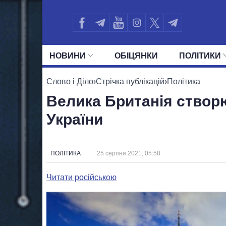
НОВИНИ
ОБIЦЯНКИ
ПОЛIТИКИ
УСІ ПОЛІТИКИ
ПРЕЗИДЕНТ І ОФ
Слово і Діло
›
Стрічка публікацій
›
Політика
Велика Британія створ
України
ПОЛІТИКА
25 серпня 2021, 05:58
Читати російською