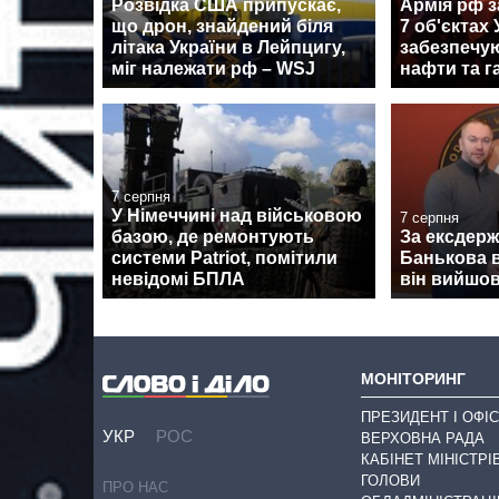
Розвідка США припускає,
Армія рф з
що дрон, знайдений біля
7 об'єктах 
літака України в Лейпцигу,
забезпечу
міг належати рф – WSJ
нафти та г
7 серпня
У Німеччині над військовою
7 серпня
базою, де ремонтують
За ексдер
системи Patriot, помітили
Банькова в
невідомі БПЛА
він вийшов
МОНІТОРИНГ
ПРЕЗИДЕНТ І ОФІС
УКР
РОС
ВЕРХОВНА РАДА
КАБІНЕТ МІНІСТРІ
ГОЛОВИ
ПРО НАС