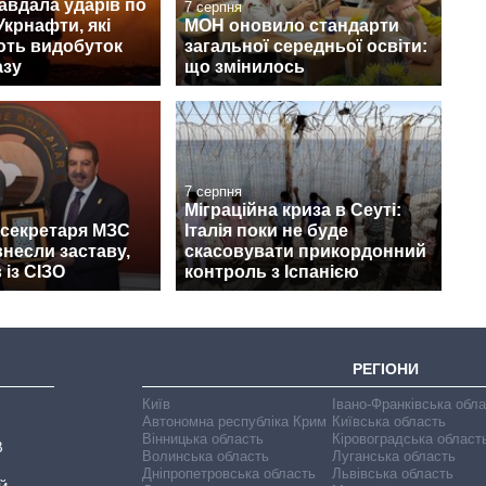
авдала ударів по
7 серпня
Укрнафти, які
МОН оновило стандарти
ють видобуток
загальної середньої освіти:
азу
що змінилось
7 серпня
Міграційна криза в Сеуті:
жсекретаря МЗС
Італія поки не буде
несли заставу,
скасовувати прикордонний
 із СІЗО
контроль з Іспанією
РЕГІОНИ
Київ
Івано-Франківська обл
Автономна республіка Крим
Київська область
Вінницька область
Кіровоградська област
В
Волинська область
Луганська область
Дніпропетровська область
Львівська область