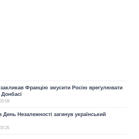
 закликав Францію змусити Росію врегулювати
 Донбасі
03:59
в День Незалежності загинув український
03:25