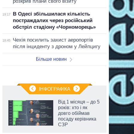
розкрив плани свого візиту
В Одесі збільшилася кількість
19:17
постраждалих через російський
обстріл стадіону «Чорноморець»
Чехія посилить захист аеропортів
18:45
після інциденту з дроном у Лейпцигу
Більше новин
ІНФОГРАФІКА
Від 1 місяця – до 5
років: хто і як
довго обіймав
посаду керівника
СЗР