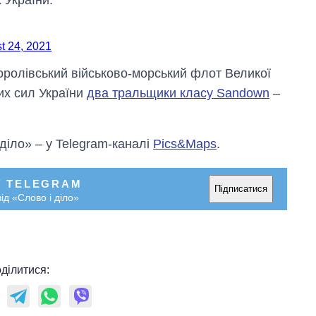
t 24, 2021
оролівський військово-морський флот Великої
их сил України
два тральщики класу Sandown
–
 діло» – у Telegram-каналі
Pics&Maps
.
У TELEGRAM
Підписатися
ід «Слово і діло»
ділитися: