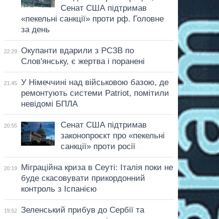
Сенат США підтримав
«пекельні санкції» проти рф. Головне
за день
Окупанти вдарили з РСЗВ по
22:29
Слов'янську, є жертва і поранені
У Німеччині над військовою базою, де
21:45
ремонтують системи Patriot, помітили
невідомі БПЛА
Сенат США підтримав
20:55
законопроєкт про «пекельні
санкції» проти росії
Міграційна криза в Сеуті: Італія поки не
20:19
буде скасовувати прикордонний
контроль з Іспанією
Зеленський прибув до Сербії та
19:52