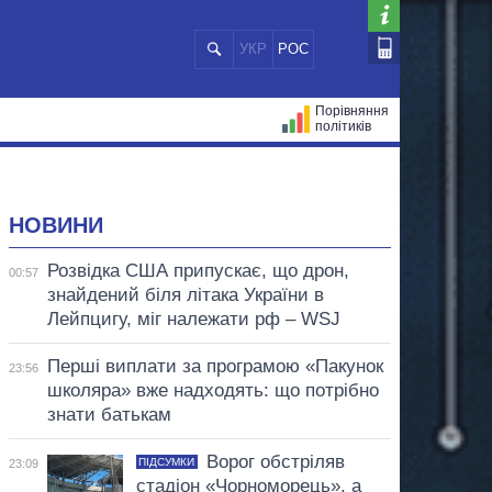
УКР
РОС
Порівняння
політиків
ЦІЙ
МЕРИ МІСТ
ВСІ ПЕРСОНИ
НОВИНИ
Розвідка США припускає, що дрон,
00:57
знайдений біля літака України в
Лейпцигу, міг належати рф – WSJ
Перші виплати за програмою «Пакунок
23:56
школяра» вже надходять: що потрібно
знати батькам
Ворог обстріляв
ПІДСУМКИ
23:09
стадіон «Чорноморець», а