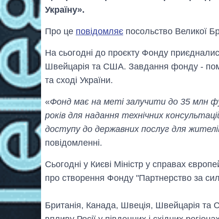
Україну».
Про це
повідомляє
посольство Великої Брит
На сьогодні до проєкту Фонду приєдналис
Швейцарія та США. Завдання фонду - пом'
та сході України.
«
Фонд має на меті залучити до 35 млн ф
років для надання технічних консультаці
доступу до державних послуг для жителів
повідомленні.
Сьогодні у Києві Міністр у справах європ
про створення Фонду "Партнерство за сил
Британія, Канада, Швеція, Швейцарія та
впливу Росії у південних і східних регіона