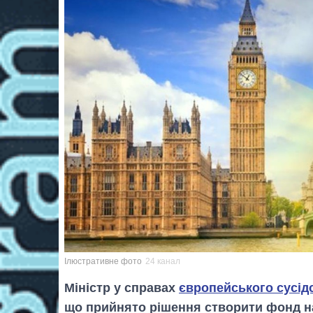
Ілюстративне фото
24 канал
Міністр у справах
європейського сусід
що прийнято рішення створити фонд на 