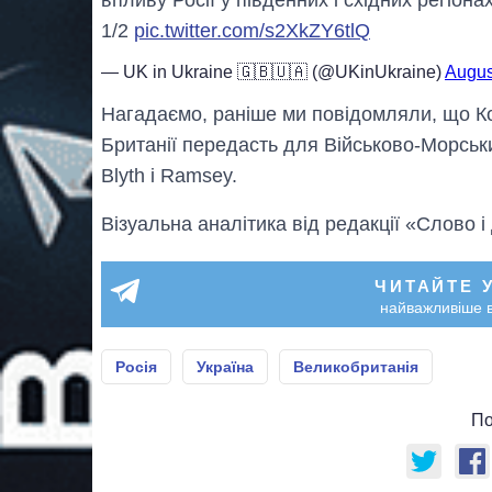
1/2
pic.twitter.com/s2XkZY6tlQ
— UK in Ukraine 🇬🇧🇺🇦 (@UKinUkraine)
Augus
Нагадаємо, раніше ми повідомляли, що К
Британії передасть для Військово-Морськ
Blyth і Ramsey.
Візуальна аналітика від редакції «Слово і
ЧИТАЙТЕ 
найважливіше в
Росія
Україна
Великобританія
По