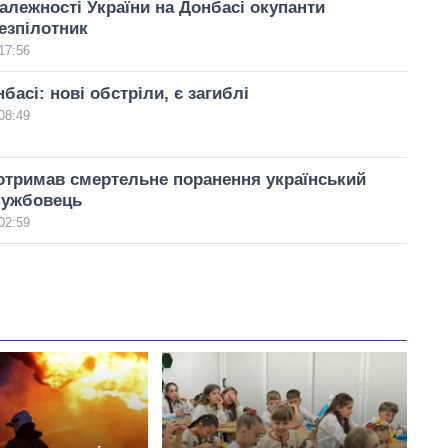
алежності України на Донбасі окупанти
езпілотник
17:56
басі: нові обстріли, є загиблі
08:49
отримав смертельне поранення український
лужбовець
02:59