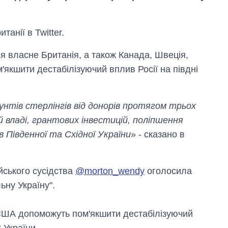
анії в Twitter.
я власне Британія, а також Канада, Швеція,
якшити дестабілізуючий вплив Росії на півдні
унтів стерлінгів від донорів протягом трьох
й владі, грантових інвестицій, поліпшення
 Південної та Східної України
» - сказано в
ейського сусідства
@morton_wendy
оголосила
Вісім масованих
ударів по Україні
ьну Україну".
за літо: Київ та
область стали
головною ціллю
 США допоможуть пом'якшити дестабілізуючий
рф
х України.