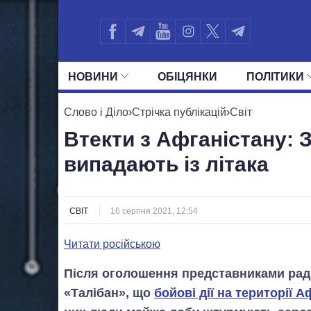
НОВИНИ
ОБIЦЯНКИ
ПОЛIТИКИ
УСІ ПОЛІТИКИ
ПРЕЗИДЕНТ І ОФ
Слово і Діло
›
Стрічка публікацій
›
Світ
Втекти з Афганістану: 
випадають із літака
СВІТ
16 серпня 2021, 12:54
Читати російською
Після оголошення представниками рад
«Талібан», що
бойові дії на території 