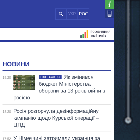
УКР
РОС
Порівняння
політиків
ЦІЙ
МЕРИ МІСТ
ВСІ ПЕРСОНИ
НОВИНИ
Як змінився
ІНФОГРАФІКА
18:20
бюджет Міністерства
оборони за 13 років війни з
росією
Росія розгорнула дезінформаційну
18:20
кампанію щодо Курської операції –
ЦПД
У Німеччині затримали українця за
17:52