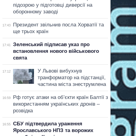
підозрою у підготовці диверсії на
оборонному заводі
Президент звільнив посла Хорватії та
17:43
ще трьох країн
Зеленський підписав указ про
17:41
встановлення нового військового
свята
У Львові вибухнув
17:12
транформатор на підстанції,
частина міста знеструмлена
Рф готує атаки на об’єкти країн Балтії з
16:59
використанням українських дронів –
розвідка
СБУ підтвердила ураження
16:55
Ярославського НПЗ та ворожих