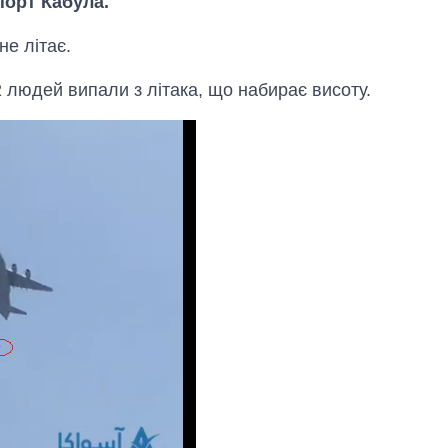
орт Кабула.
не літає.
2 людей випали з літака, що набирає висоту.