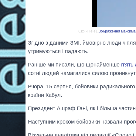
Скрін Tele1.
Зображення максималь
Згідно з даними ЗМІ, ймовірно люди чіпляю
утримуються і падають.
Раніше ми писали, що щонайменше
п'ять
сотні людей намагалися силою проникнути 
Вчора, 15 серпня, бойовики радикального
країни Кабул.
Президент Ашраф Гані, як і більша частина
Наступним кроком бойовики назвали про
Візуальна аналітика від редакції «Слово і