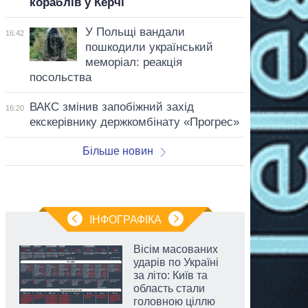
кораблів у Керчі
У Польщі вандали
16:42
пошкодили український
меморіал: реакція
посольства
ВАКС змінив запобіжний захід
16:20
екскерівнику держкомбінату «Прогрес»
Більше новин
ІНФОГРАФІКА
Вісім масованих
ударів по Україні
за літо: Київ та
область стали
головною ціллю