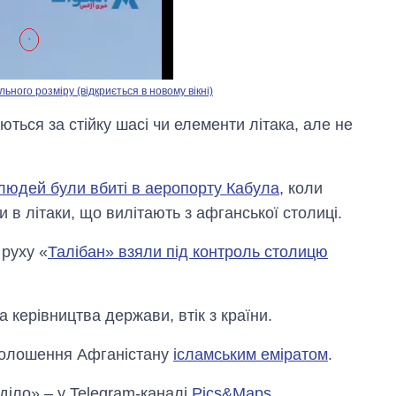
ного розміру (відкриється в новому вікні)
ться за стійку шасі чи елементи літака, але не
 людей були вбиті в аеропорту Кабула,
коли
в літаки, що вилітають з афганської столиці.
 руху «
Талібан» взяли під контроль столицю
 керівництва держави, втік з країни.
Скільки картоплі
вирощували в
голошення Афганістану
ісламським еміратом
.
Україні до і під час
великої війни
 діло» – у Telegram-каналі
Pics&Maps
.