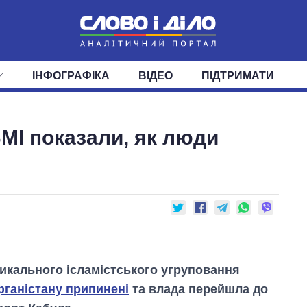
ІНФОГРАФІКА
ВІДЕО
ПІДТРИМАТИ
ІС
СТРІЧКА
ВЕРХОВНА РАДА
ПОДІЇ
СТАТТІ
КАБІНЕТ МІНІСТРІВ
ДУМКИ
ОГЛЯДИ
ГОЛОВИ ОБЛАДМІНІСТРА
ДАЙДЖЕСТИ
ЗМІ показали, як люди
ПОЛІТИКА
ДЕПУТАТИ
ЕКОНОМІКА
КОМІТЕТИ
СУСПІЛЬСТВО
ФРАКЦІЇ
ОКРУГИ
СВІТ
икального ісламістського угруповання
Афганістану припинені
та влада перейшла до