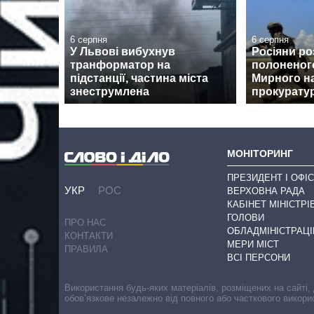
6 серпня
6 серпня
У Львові вибухнув
Росіяни ро
транформатор на
полоненог
підстанції, частина міста
Мирного на
знеструмлена
прокурату
МОНІТОРИНГ
ПРЕЗИДЕНТ І ОФІС
УКР
РОС
ВЕРХОВНА РАДА
КАБІНЕТ МІНІСТРІ
ГОЛОВИ
ПРО НАС
ОБЛАДМІНІСТРАЦІ
КОНТАКТИ
МЕРИ МІСТ
ПРАВИЛА
ВСІ ПЕРСОНИ
Використання будь-яких матеріалів, розміщених на сайті,
обов’язкове незалежно від повного або часткового викори