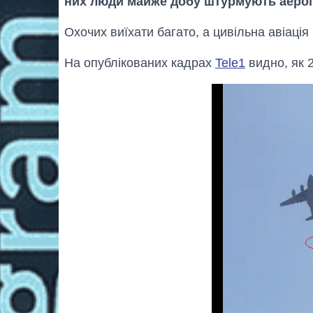
них люди майже добу штурмують аероп
Охочих виїхати багато, а цивільна авіація 
На опублікованих кадрах
Tele1
видно, як 