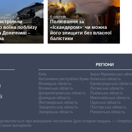
6 серпня
зстріляли
Полювання за
о воїна поблизу
«Іскандером»: чи можна
 Донеччині –
його знищити без власної
ра
балістики
РЕГІОНИ
Київ
Івано-Франківська обл
Автономна республіка Крим
Київська область
Вінницька область
Кіровоградська област
В
Волинська область
Луганська область
Дніпропетровська область
Львівська область
Й
Донецька область
Миколаївська область
Житомирська область
Одеська область
Закарпатська область
Полтавська область
Запорізька область
Рівненська область
 дозволяється при вказуванні посилання (для інтернет-видань — гіперпоси
стання матеріалів.