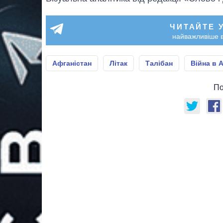
ЧИТАЙТЕ 
найважливіше в
Афганістан
Літак
Талібан
Війна в 
По