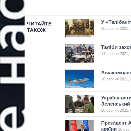
У «Талібані
ЧИТАЙТЕ
15 серпня 2021, 
ТАКОЖ
Таліби захо
14 серпня 2021, 
Авіакомпані
16 серпня 2021, 
Україна вст
Зеленський
16 серпня 2021, 
Президент А
країни
16 серп