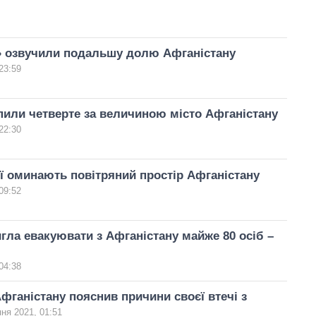
» озвучили подальшу долю Афганістану
23:59
пили четверте за величиною місто Афганістану
22:30
ї оминають повітряний простір Афганістану
09:52
игла евакуювати з Афганістану майже 80 осіб –
04:38
фганістану пояснив причини своєї втечі з
ня 2021, 01:51