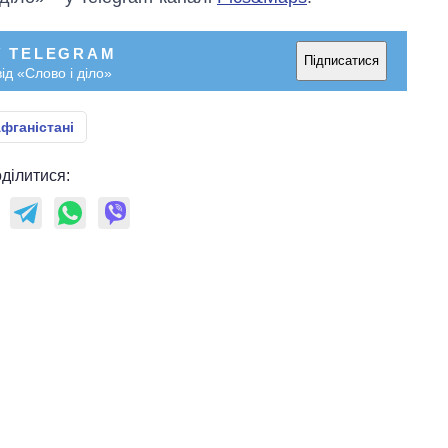
У TELEGRAM
Підписатися
ід «Слово і діло»
Афганістані
ділитися: