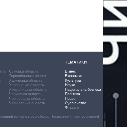
ТЕМАТИКИ
асть
Сумська область
Бізнес
Тернопільська область
Економіка
ь
Харківська область
Культура
Херсонська область
Наука
Хмельницька область
Національна безпека
Черкаська область
Політика
Чернівецька область
Право
Чернігівська область
Суспільство
Фінанси
лання) на www.slovoidilo.ua. Посилання (гіперпосилання)