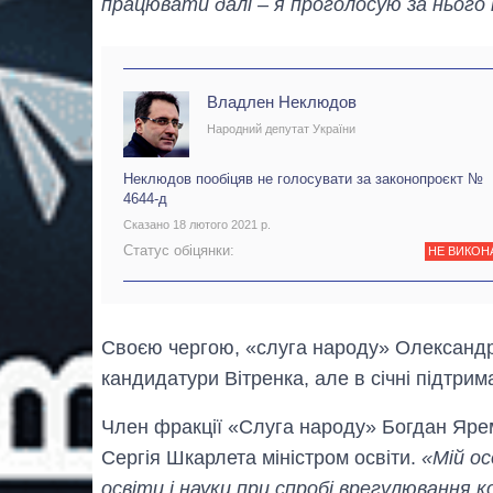
працювати далі – я проголосую за нього
Владлен Неклюдов
Народний депутат України
Неклюдов пообіцяв не голосувати за законопроєкт №
4644-д
Сказано 18 лютого 2021 р.
Статус обіцянки:
НЕ ВИКОН
Своєю чергою, «слуга народу» Олександ
кандидатури Вітренка, але в січні підтрим
Член фракції «Слуга народу» Богдан Яр
Сергія Шкарлета міністром освіти.
«Мій ос
освіти і науки при спробі врегулювання