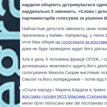
нардепи обіцяють дотримуватися однієї
кардинально її змінюють. «Слово і діло
парламентаріїв голосував за рішення 
Найчастіше депутати змінюють свою позиц
призначень у Кабмін. Наприклад, у липні
Ілля Ківа обіцяв
не голосувати за відстав
доки не буде проведено аудит його діяльн
Але в день Х половина фракції ОПЗЖ, і са
дочекавшись можливого аудиту його діяль
голосування Микола Скорик висловив пози
Смолія та його попередників ‒ потім відст
«Слуга народу» Марина Бардіна в травні
відставку голови МОЗ Максима Степанов
мною було підписано вже дві постанови п