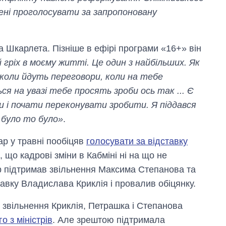
мені проголосувати за запропоновану
 Шкарлета. Пізніше в ефірі програми «16+» він
 гріх в моєму житті. Це один з найбільших. Як
 коли йдуть переговори, коли на тебе
я на увазі тебе просять зроби ось так ... Є
и і почати переконувати зробити. Я піддався
о було то було»
.
ар у травні пообіцяв
голосувати за відставку
 що кадрові зміни в Кабміні ні на що не
р підтримав звільнення Максима Степанова та
тавку Владислава Криклія і провалив обіцянку.
звільнення Криклія, Петрашка і Степанова
о з міністрів
. Але зрештою підтримала