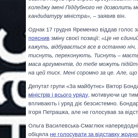
коледжу імені Піддубного не дозволить 
кандидатуру міністра»
, – заявив він.
Однак 17 грудня Яременко віддав голос за
пояснив
зміну своєї позиції:
«Це не єдиний
кажуть, відбувається все в останню ніч,
тиснуть, переконують. Тиснуть – маєтьс
маса аргументів, до тебе можуть підійт
на цей тиск. Мені соромно за це. Але, щ
Депутат групи «За майбутнє» Віктор Бонд
міністрів і всього уряду
, мотивуючи це тим,
впливають і уряд діє безсистемно. Бонда
Ігоря Петрашка, але не голосував за відс
Ольга Василевська-Смаглюк напередодні 
обіцяла
не голосувати за відставку жодног