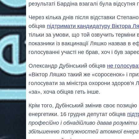
результаті Бардіна взагалі була відсутня 
Через кілька днів після відставки Степа
обіцяв
підтримати кандидатуру Віктора Л
тільки за умови, що той озвучить терміни 
показники із вакцинації Ляшко назвав в е
голосуванні участі не брав, хоч і був заре
Олександр Дубінський обіцяв
не голосува
«Віктор Ляшко такий же «соросенок» і при
голосувати за міністра охорони здоров'я 
«за», хоча обіцяв геть інше.
Крім того, Дубінський змінив своє позиці
енергетики. 16 грудня депутат обіцяв
підт
професійно і обнадійливо давав розуміти
збільшенню потужностей атомної енерге