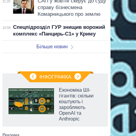
САП у жовтні скерує до суду
11:20
справу бізнесмена
Комарницького про землю
Спецпідрозділ ГУР знищив ворожий
10:58
комплекс «Панцирь-С1» у Криму
Більше новин
ІНФОГРАФІКА
Економіка ШІ-
гігантів: скільки
коштують і
заробляють
OpenAI та
Anthropic