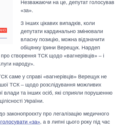
Незважаючи на це, депутат голосував
«за».
З інших цікавих випадків, коли
депутати кардинально змінювали
АНО
власну позицію, можна відзначити
обіцянку Ірини Верещук. Нардеп
 про створення ТСК щодо «вагнерівців» – і
Слуги народу».
ТСК саме у справі «вагнерівців» Верещук не
іншої ТСК – щодо розслідування можливих
ї влади та інших осіб, які сприяли порушенню
ілісності України.
до законопроєкту про легалізацію медичного
оголосувати «за»
, а в липні цього року під час