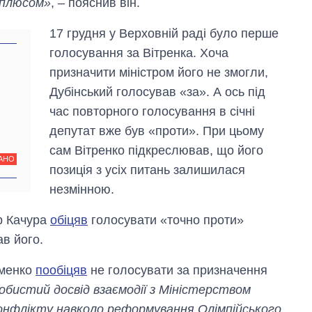
 плюсом»
, – пояснив він.
17 грудня у Верховній раді було перше
голосування за Вітренка. Хоча
призначити міністром його не змогли,
Дубінський голосував «за». А ось під
час повторного голосування в січні
депутат вже був «проти». При цьому
сам Вітренко підкреслював, що його
АНО
позиція з усіх питань залишилася
незмінною.
р Качура
обіцяв
голосувати «точно проти»
ав його.
еменко
пообіцяв
не голосувати за призначення
обистий досвід взаємодії з Міністерством
 конфлікту навколо реформування Олімпійського