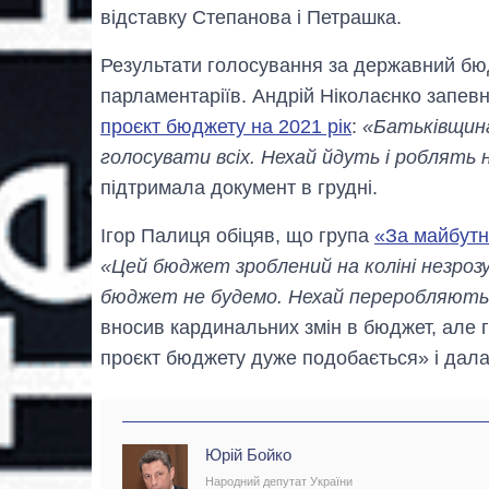
відставку Степанова і Петрашка.
Результати голосування за державний бюд
парламентаріїв. Андрій Ніколаєнко запев
проєкт бюджету на 2021 рік
:
«Батьківщина
голосувати всіх. Нехай йдуть і роблять
підтримала документ в грудні.
Ігор Палиця обіцяв, що група
«За майбутн
«Цей бюджет зроблений на коліні незроз
бюджет не будемо. Нехай переробляют
вносив кардинальних змін в бюджет, але г
проєкт бюджету дуже подобається» і дала
Юрій Бойко
Народний депутат України