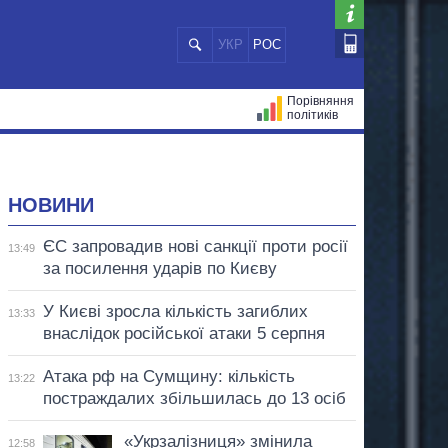
УКР
РОС
Порівняння
політиків
ЦІЙ
МЕРИ МІСТ
ВСІ ПЕРСОНИ
НОВИНИ
ЄС запровадив нові санкції проти росії
13:49
за посилення ударів по Києву
У Києві зросла кількість загиблих
13:33
внаслідок російської атаки 5 серпня
Атака рф на Сумщину: кількість
13:22
постраждалих збільшилась до 13 осіб
«Укрзалізниця» змінила
12:58