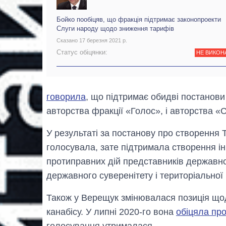
Бойко пообіцяв, що фракція підтримає законопроекти
Слуги народу щодо зниження тарифів
Сказано 17 березня 2021 р.
Статус обіцянки:
НЕ ВИКОН
говорила
, що підтримає обидві постанови
авторства фракції «Голос», і авторства «
У результаті за постанову про створення 
голосувала, зате підтримала створення 
протиправних дій представників державно
державного суверенітету і територіальної ц
Також у Верещук змінювалася позиція що
канабісу. У липні 2020-го вона
обіцяла пр
голосування утрималася.