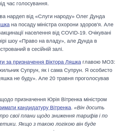
під час голосування.
нова нардеп від «Слуги народу» Олег Дунда
яшка
на посаду міністра охорони здоров'я. Але
вакцинації населення від COVID-19. Очікувані
фірі шоу «Право на владу», але Дунда в
єстрований в сесійній залі.
ти за призначення Віктора Ляшка
главою МОЗ:
хильник Супрун, як і сама Супрун. Я особисто
Ляшка не буду». Але 20 травня проголосував
ю щодо призначення Юрія Вітренка міністром
римати кандидатуру Вітренка
.
«Він досить
 про свої плани щодо зниження тарифів і по
тики. Якщо з такою логікою він буде