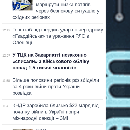
маршрути низки потягів
через безпекову ситуацію у
східних регіонах
Генштаб підтвердив удар по аеродрому
12:49
«Гвардійське» та ураження РЛС в
Оленівці
У ТЦК на Закарпатті незаконно
12:07
«списали» з військового обліку
понад 1,5 тисячі чоловіків
Більше половини регіонів рф збідніли
11:58
за 4 роки війни проти України –
розвідка
КНДР заробила близько $22 млрд від
11:41
початку війни в Україні попри
міжнародні санкції – ЗМІ