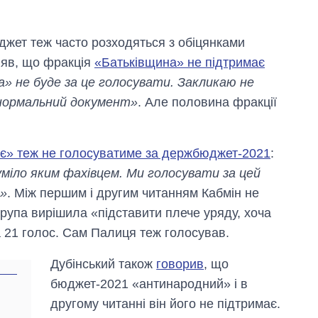
жет теж часто розходяться з обіцянками
няв, що фракція
«Батьківщина» не підтримає
» не буде за це голосувати. Закликаю не
 нормальний документ»
. Але половина фракції
є» теж не голосуватиме за держбюджет-2021
:
уміло яким фахівцем. Ми голосувати за цей
ь»
. Між першим і другим читанням Кабмін не
рупа вирішила «підставити плече уряду, хоча
 21 голос. Сам Палиця теж голосував.
Дубінський також
говорив
, що
бюджет-2021 «антинародний» і в
другому читанні він його не підтримає.