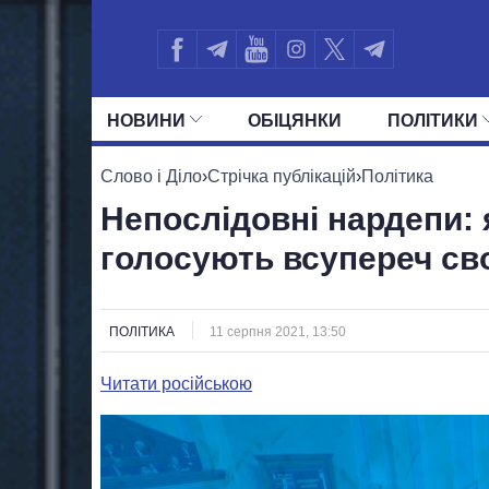
НОВИНИ
ОБIЦЯНКИ
ПОЛIТИКИ
УСІ ПОЛІТИКИ
ПРЕЗИДЕНТ І ОФ
Слово і Діло
›
Стрічка публікацій
›
Політика
Непослідовні нардепи: 
голосують всупереч св
ПОЛІТИКА
11 серпня 2021, 13:50
Читати російською