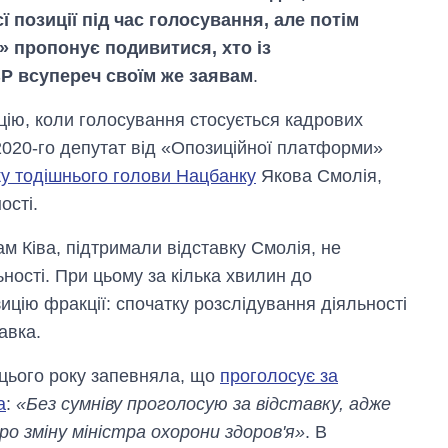
 позиції під час голосування, але потім
» пропонує подивитися, хто із
ВР всупереч своїм же заявам
.
ію, коли голосування стосується кадрових
 2020-го депутат від «Опозиційної платформи»
ку тодішнього голови Нацбанку
Якова Смолія,
ості.
м Ківа, підтримали відставку Смолія, не
ності. При цьому за кілька хвилин до
Скільки картоплі
цію фракції: спочатку розслідування діяльності
вирощували в
авка.
Україні до і під час
великої війни
 цього року запевняла, що
проголосує за
а
:
«Без сумніву проголосую за відставку, адже
ро зміну міністра охорони здоров'я»
. В