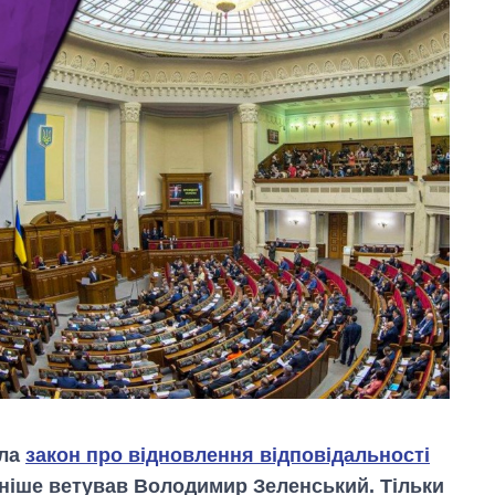
ила
закон про відновлення відповідальності
аніше ветував Володимир Зеленський. Тільки