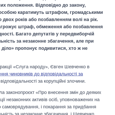
их положення. Відповідно до закону,
 особою каратимуть штрафом, громадськими
 двох років або позбавленням волі на рік.
агрожує штраф, обмеження або позбавлення
дності. Багато депутатів у передвиборчій
ьність за незаконне збагачення, але при
і діло» пропонує подивитися, хто ж не
ракції «Слуга народу», Євген Шевченко в
ння чиновників до відповідальності за
 відповідальності за корупційні злочини.
Скільки картоплі
ла законопроєкт «Про внесення змін до деяких
вирощували в
Україні до і під час
ції незаконних активів осіб, уповноважених на
великої війни
о самоврядування, і покарання за придбання
льність за незаконне збагачення, і Шевченко