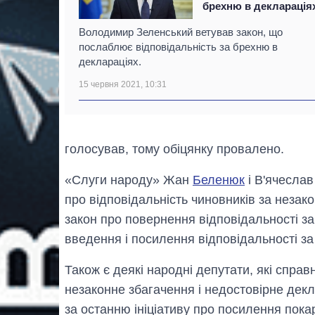
брехню в декларація
Володимир Зеленський ветував закон, що
послаблює відповідальність за брехню в
деклараціях.
15 червня 2021, 10:31
голосував, тому обіцянку провалено.
«Слуги народу» Жан
Беленюк
і В'ячесла
про відповідальність чиновників за неза
закон про повернення відповідальності за
введення і посилення відповідальності за
Також є деякі народні депутати, які спра
незаконне збагачення і недостовірне декл
за останню ініціативу про посилення пока