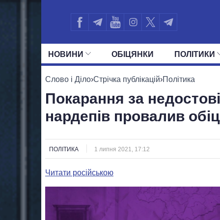
НОВИНИ
ОБIЦЯНКИ
ПОЛIТИКИ
УСІ ПОЛІТИКИ
ПРЕЗИДЕНТ І ОФ
Слово і Діло
›
Стрічка публікацій
›
Політика
Покарання за недостові
нардепів провалив обі
ПОЛІТИКА
1 липня 2021, 17:12
Читати російською