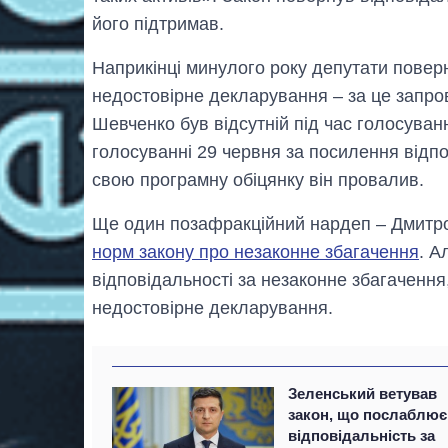
його підтримав.
Наприкінці минулого року депутати поверн
недостовірне декларування – за це запр
Шевченко був відсутній під час голосуван
голосуванні 29 червня за посилення відпо
свою програмну обіцянку він провалив.
Ще один позафракційний нардеп – Дмитро
норм закону про незаконне збагачення
. А
відповідальності за незаконне збагачення,
недостовірне декларування.
Зеленський ветував
закон, що послаблює
відповідальність за