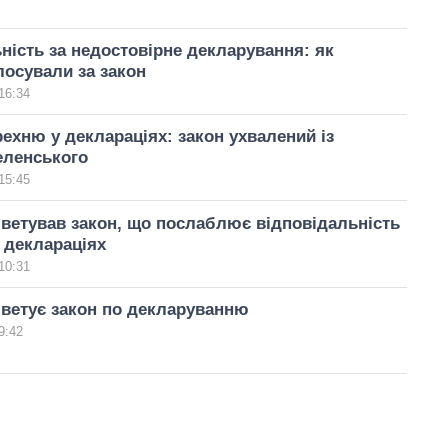
ність за недостовірне декларування: як
лосували за закон
16:34
ехню у деклараціях: закон ухвалений із
еленського
15:45
ветував закон, що послаблює відповідальність
 деклараціях
10:31
ветує закон по декларуванню
9:42