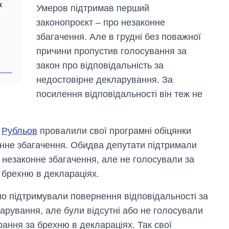
х
Умеров підтримав перший
законопроєкт – про незаконне
збагачення. Але в грудні без поважної
причини пропустив голосування за
закон про відповідальність за
недостовірне декларування. За
посилення відповідальності він теж не
в
Рубльов
провалили свої програмні обіцянки
конне збагачення. Обидва депутати підтримали
 незаконне збагачення, але не голосували за
 брехню в деклараціях.
вно підтримували повернення відповідальності за
арування, але були відсутні або не голосували
рання за брехню в деклараціях. Так свої