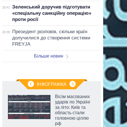
Зеленський доручив підготувати
20:41
«спеціальну санкційну операцію»
проти росії
Президент розповів, скільки країн
20:39
долучилися до створення системи
FREYJA
Більше новин
ІНФОГРАФІКА
Вісім масованих
ударів по Україні
за літо: Київ та
область стали
головною ціллю
рф