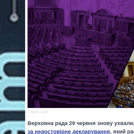
Слово і діло
Верховна рада 29 червня знову ухвал
за недостовірне декларування
, який р