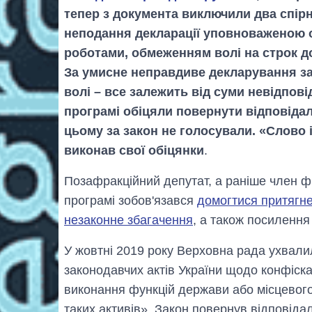
тепер з документа виключили два спірн
неподання декларації уповноваженою
роботами, обмеженням волі на строк до
За умисне неправдиве декларування з
волі – все залежить від суми невідпові
програмі обіцяли повернути відповідал
цьому за закон не голосували. «Слово 
виконав свої обіцянки
.
Позафракційний депутат, а раніше член ф
програмі зобов'язався
домогтися притягне
незаконне збагачення
, а також посилення
У жовтні 2019 року Верховна рада ухвали
законодавчих актів України щодо конфіска
виконання функцій держави або місцевог
таких активів». Закон повернув відповіда