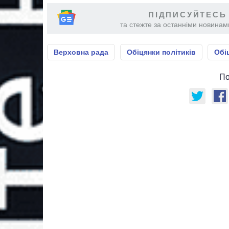
ПІДПИСУЙТЕСЬ
та стежте за останніми новинами
Верховна рада
Обіцянки політиків
Обі
По