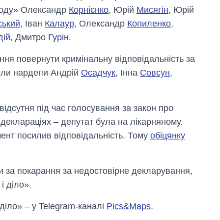
роду» Олександр
Корнієнко
, Юрій
Мисягін
, Юрій
ський
, Іван
Калаур
, Олександр
Копиленко
,
дій
, Дмитро
Гурін
.
ання повернути кримінальну відповідальність за
или нардепи Андрій
Осадчук
, Інна
Совсун
,
ідсутня під час голосування за закон про
деклараціях – депутат була на лікарняному.
мент посилив відповідальність. Тому
обіцянку
ли за покарання за недостовірне декларування,
і діло».
 діло» – у Telegram-каналі
Pics&Maps
.