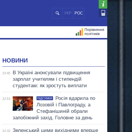
УКР
РОС
Порівняння
політиків
ЦІЙ
МЕРИ МІСТ
ВСІ ПЕРСОНИ
НОВИНИ
В Україні анонсували підвищення
23:45
зарплат учителям і стипендій
студентам: як зростуть виплати
Росія вдарила по
ПІДСУМКИ
22:53
Лозовій і Павлограду, а
Стефанішиній обрали
запобіжний захід. Головне за день
Зеленський цими вихідними вперше
22:32