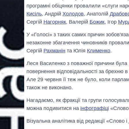
програмні обіцянки провалили «слуги на
Кисіль
, Андрій
Холодов
, Анатолій
Драбов
Сергій
Нагорняк
, Валерій
Божик
, Ігор
Мур
У «Голосі» з таких самих причин зобов'яз
незаконне збагачення чиновників провал
Сергій
Рахманін
та Юлія
Клименко
.
Леся Василенко з поважної причини була в
повернення відповідальності за брехню в 
Але 29 червня її теж не було, коли парла
також не виконано.
Нагадаємо, як фракції та групи голосува
можна подивитися на
інфографіці
«Слово 
Візуальна аналітика від редакції «Слово і