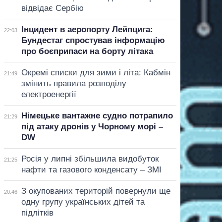
відвідає Сербію
Інцидент в аеропорту Лейпцига:
22:03
Бундестаг спростував інформацію
про боєприпаси на борту літака
Окремі списки для зими і літа: Кабмін
21:49
змінить правила розподілу
електроенергії
Німецьке вантажне судно потрапило
21:29
під атаку дронів у Чорному морі –
DW
Росія у липні збільшила видобуток
21:25
нафти та газового конденсату – ЗМІ
З окупованих територій повернули ще
20:46
одну групу українських дітей та
підлітків