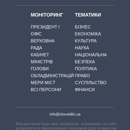
МОНІТОРИНГ
ТЕМАТИКИ
ПРЕЗИДЕНТ І
БІЗНЕС
ОФІС
ЕКОНОМІКА
ВЕРХОВНА
КУЛЬТУРА
РАДА
НАУКА
КАБІНЕТ
НАЦІОНАЛЬНА
МІНІСТРІВ
БЕЗПЕКА
ГОЛОВИ
ПОЛІТИКА
ОБЛАДМІНІСТРАЦІЙ
ПРАВО
МЕРИ МІСТ
СУСПІЛЬСТВО
ВСІ ПЕРСОНИ
ФІНАНСИ
info@slovoidilo.ua
Використання будь-яких матеріалів, розміщених на сайті,
дозволяється при вказуванні посилання (для інтернет-видань