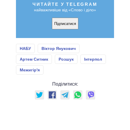
ЧИТАЙТЕ У TELEGRAM
найважливіше від «Слово і діло»
Підписатися
НАБУ
Віктор Янукович
Артем Ситник
Розшук
Інтерпол
Межигір'я
Поділитися: