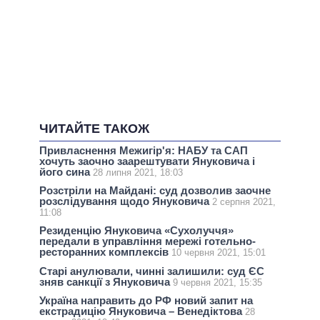
ЧИТАЙТЕ ТАКОЖ
Привласнення Межигір'я: НАБУ та САП
хочуть заочно заарештувати Януковича і
його сина
28 липня 2021, 18:03
Розстріли на Майдані: суд дозволив заочне
розслідування щодо Януковича
2 серпня 2021,
11:08
Резиденцію Януковича «Сухолуччя»
передали в управління мережі готельно-
ресторанних комплексів
10 червня 2021, 15:01
Старі анулювали, чинні залишили: суд ЄС
зняв санкції з Януковича
9 червня 2021, 15:35
Україна направить до РФ новий запит на
екстрадицію Януковича – Венедіктова
28