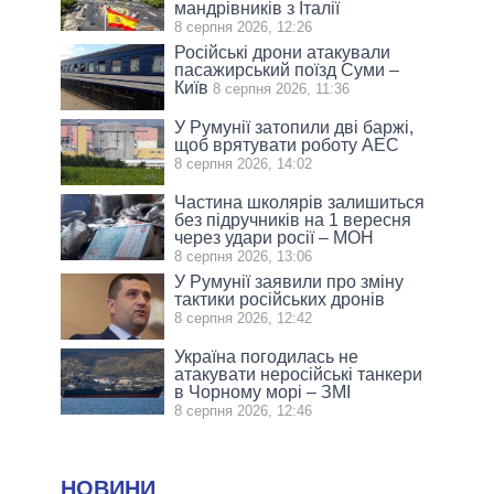
мандрівників з Італії
8 серпня 2026, 12:26
Російські дрони атакували
пасажирський поїзд Суми –
Київ
8 серпня 2026, 11:36
У Румунії затопили дві баржі,
щоб врятувати роботу АЕС
8 серпня 2026, 14:02
Частина школярів залишиться
без підручників на 1 вересня
через удари росії – МОН
8 серпня 2026, 13:06
У Румунії заявили про зміну
тактики російських дронів
8 серпня 2026, 12:42
Україна погодилась не
атакувати неросійські танкери
в Чорному морі – ЗМІ
8 серпня 2026, 12:46
НОВИНИ