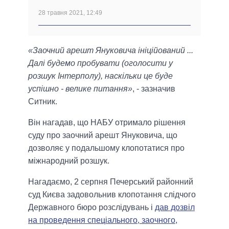
28 травня 2021, 12:49
«Заочний арешт Януковича ініційований ...
Далі будемо пробувати (оголосити у
розшук Інтерполу), наскільки це буде
успішно - велике питання»
, - зазначив
Ситник.
Він нагадав, що НАБУ отримало рішення
суду про заочний арешт Януковича, що
дозволяє у подальшому клопотатися про
міжнародний розшук.
Нагадаємо, 2 серпня Печерський районний
суд Києва задовольнив клопотання слідчого
Державного бюро розслідувань і
дав дозвіл
на проведення спеціального, заочного,