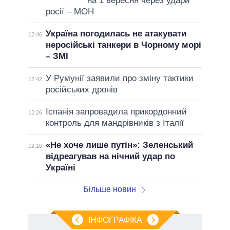
на 1 вересня через удари
росії – МОН
Україна погодилась не атакувати
12:46
неросійські танкери в Чорному морі
– ЗМІ
У Румунії заявили про зміну тактики
12:42
російських дронів
Іспанія запровадила прикордонний
12:26
контроль для мандрівників з Італії
«Не хоче лише путін»: Зеленський
12:10
відреагував на нічний удар по
Україні
Більше новин
ІНФОГРАФІКА