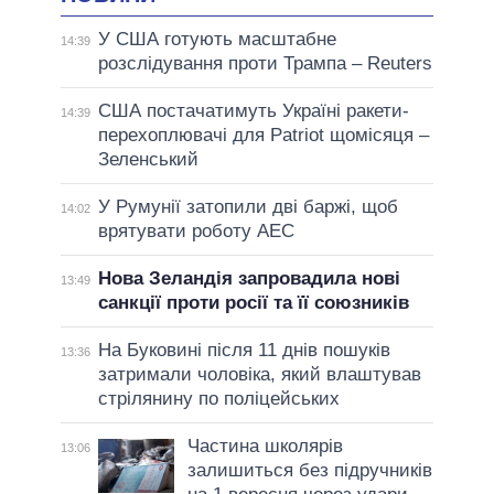
У США готують масштабне
14:39
розслідування проти Трампа – Reuters
США постачатимуть Україні ракети-
14:39
перехоплювачі для Patriot щомісяця –
Зеленський
У Румунії затопили дві баржі, щоб
14:02
врятувати роботу АЕС
Нова Зеландія запровадила нові
13:49
санкції проти росії та її союзників
На Буковині після 11 днів пошуків
13:36
затримали чоловіка, який влаштував
стрілянину по поліцейських
Частина школярів
13:06
залишиться без підручників