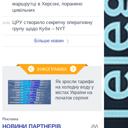
маршрутці в Херсоні, поранено
цивільних
ЦРУ створило секретну оперативну
13:52
групу щодо Куби – NYT
Більше новин
ІНФОГРАФІКА
Як зросли тарифи
на холодну воду у
містах України на
початок серпня