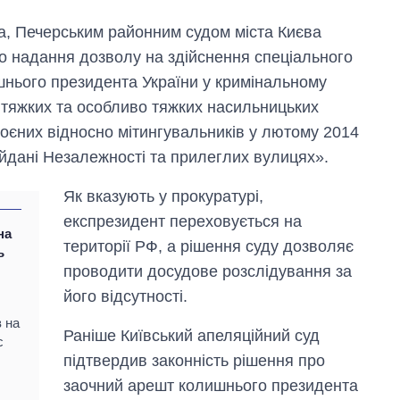
а, Печерським районним судом міста Києва
о надання дозволу на здійснення спеціального
шнього президента України у кримінальному
и тяжких та особливо тяжких насильницьких
скоєних відносно мітингувальників у лютому 2014
айдані Незалежності та прилеглих вулицях».
Як вказують у прокуратурі,
експрезидент переховується на
на
території РФ, а рішення суду дозволяє
ь
Експорт зброї:
проводити досудове розслідування за
скільки ракет,
літаків і танків
його відсутності.
продала Україна
за роки
в на
Раніше Київський апеляційний суд
незалежності
с
підтвердив законність рішення про
заочний арешт колишнього президента