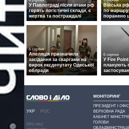
6 серпня
6 серпня
У Павлограді після атаки рф
Війська р
горять логістичні склади, є
по маршрут
жертва та постраждалі
поранено 
6 серпня
Апеляція призначила
6 серпня
засідання за скаргами на
У Fire Poin
вирок ексдепутату Одеської
планують 
облради
застосуван
МОНІТОРИНГ
ПРЕЗИДЕНТ І ОФІС
УКР
РОС
ВЕРХОВНА РАДА
КАБІНЕТ МІНІСТРІ
ГОЛОВИ
ПРО НАС
ОБЛАДМІНІСТРАЦІ