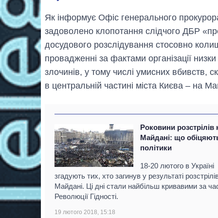
Як інформує Офіс генерального прокурор
задоволено клопотання слідчого ДБР «пр
досудового розслідування стосовно коли
провадженні за фактами організації низк
злочинів, у тому числі умисних вбивств, 
в центральній частині міста Києва – на М
Роковини розстрілів 
Майдані: що обіцяют
політики
18-20 лютого в Україні
згадують тих, хто загинув у результаті розстрілі
Майдані. Ці дні стали найбільш кривавими за ча
Революції Гідності.
19 лютого 2018, 15:18