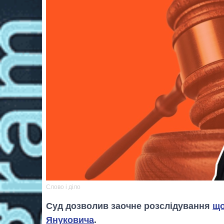
Слово і діло
Суд дозволив заочне розслідування
що
Януковича
.