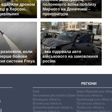
ф вдарили дроном
полоненого воїна поблизу
ці в Херсоні,
Мирного на Донеччині –
цивільних
прокуратура
6 серпня
t розповіли, коли
, яка підірвала авто
перше бойове
військового на замовлення
ня системи Freya
росіян
РЕГІОНИ
Київ
Івано-Франківська обл
Автономна республіка Крим
Київська область
Вінницька область
Кіровоградська област
В
Волинська область
Луганська область
Дніпропетровська область
Львівська область
Й
Донецька область
Миколаївська область