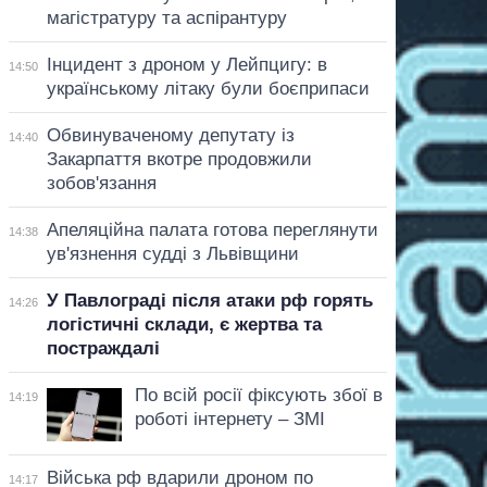
магістратуру та аспірантуру
Інцидент з дроном у Лейпцигу: в
14:50
українському літаку були боєприпаси
Обвинуваченому депутату із
14:40
Закарпаття вкотре продовжили
зобов'язання
Апеляційна палата готова переглянути
14:38
ув'язнення судді з Львівщини
У Павлограді після атаки рф горять
14:26
логістичні склади, є жертва та
постраждалі
По всій росії фіксують збої в
14:19
роботі інтернету – ЗМІ
Війська рф вдарили дроном по
14:17