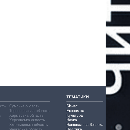
ТЕМАТИКИ
асть
Сумська область
Бізнес
Тернопільська область
Економіка
ь
Харківська область
Культура
Херсонська область
Наука
Хмельницька область
Національна безпека
Черкаська область
Політика