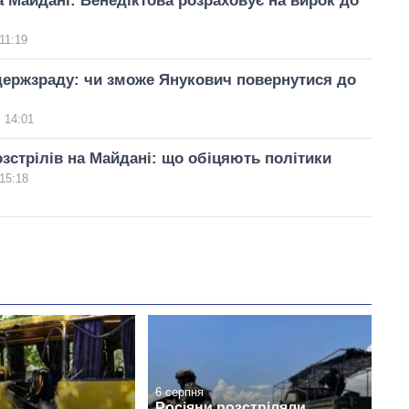
а Майдані: Венедіктова розраховує на вирок до
11:19
 держзраду: чи зможе Янукович повернутися до
 14:01
зстрілів на Майдані: що обіцяють політики
15:18
6 серпня
Росіяни розстріляли