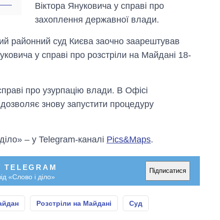
Віктора Януковича у справі про
захоплення державної влади.
кий районний суд Києва заочно заарештував
уковича у справі про розстріли на Майдані 18-
праві про узурпацію влади. В Офісі
 дозволяє знову запустити процедуру
 діло» – у Telegram-каналі
Pics&Maps
.
У TELEGRAM
Підписатися
ід «Слово і діло»
айдан
Розстріли на Майдані
Суд