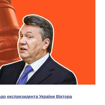
до експрезидента України Віктора