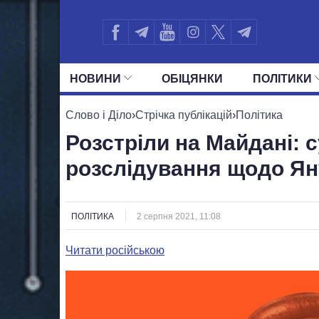
НОВИНИ
ОБIЦЯНКИ
ПОЛIТИКИ
УСІ ПОЛІТИКИ
ПРЕЗИДЕНТ І ОФ
Слово і Діло
›
Стрічка публікацій
›
Політика
Розстріли на Майдані: 
розслідування щодо Я
ПОЛІТИКА
2 серпня 2021, 11:08
Читати російською