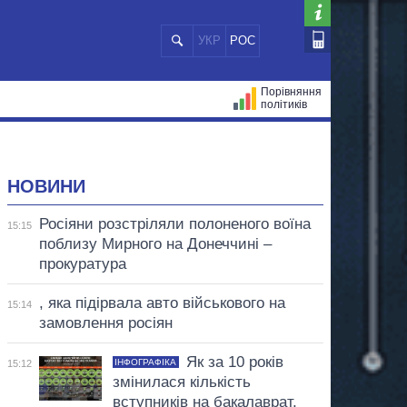
УКР
РОС
Порівняння
політиків
ЦІЙ
МЕРИ МІСТ
ВСІ ПЕРСОНИ
НОВИНИ
Росіяни розстріляли полоненого воїна
15:15
поблизу Мирного на Донеччині –
прокуратура
, яка підірвала авто військового на
15:14
замовлення росіян
Як за 10 років
ІНФОГРАФІКА
15:12
змінилася кількість
вступників на бакалаврат,