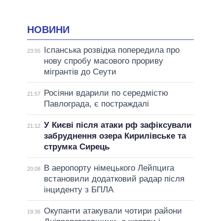
НОВИНИ
Іспанська розвідка попередила про
23:55
нову спробу масового прориву
мігрантів до Сеути
Росіяни вдарили по середмістю
21:57
Павлограда, є постраждалі
У Києві після атаки рф зафіксували
21:12
забруднення озера Кирилівське та
струмка Сирець
В аеропорту німецького Лейпцига
20:08
встановили додатковий радар після
інциденту з БПЛА
Окупанти атакували чотири райони
19:36