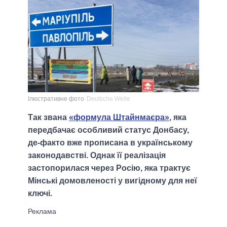
Ілюстративне фото
Deutsche Welle
Так звана
«формула Штайнмаєра»
, яка
передбачає особливий статус Донбасу,
де-факто вже прописана в українському
законодавстві. Однак її реалізація
застопорилася через Росію, яка трактує
Мінські домовленості у вигідному для неї
ключі.