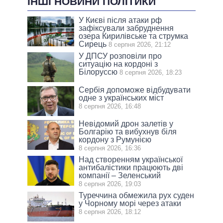
ІНШІ НОВИНИ ПОЛІТИКИ
У Києві після атаки рф
зафіксували забруднення
озера Кирилівське та струмка
Сирець
8 серпня 2026, 21:12
У ДПСУ розповіли про
ситуацію на кордоні з
Білоруссю
8 серпня 2026, 18:23
Сербія допоможе відбудувати
одне з українських міст
8 серпня 2026, 16:48
Невідомий дрон залетів у
Болгарію та вибухнув біля
кордону з Румунією
8 серпня 2026, 16:36
Над створенням української
антибалістики працюють дві
компанії – Зеленський
8 серпня 2026, 19:03
Туреччина обмежила рух суден
у Чорному морі через атаки
8 серпня 2026, 18:12