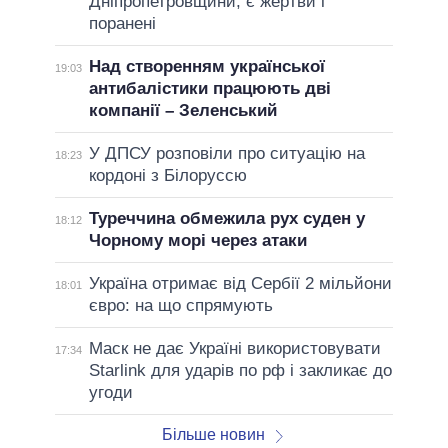
Дніпропетровщини, є жертви і
поранені
Над створенням української
19:03
антибалістики працюють дві
компанії – Зеленський
У ДПСУ розповіли про ситуацію на
18:23
кордоні з Білоруссю
Туреччина обмежила рух суден у
18:12
Чорному морі через атаки
Україна отримає від Сербії 2 мільйони
18:01
євро: на що спрямують
Маск не дає Україні використовувати
17:34
Starlink для ударів по рф і закликає до
угоди
Більше новин