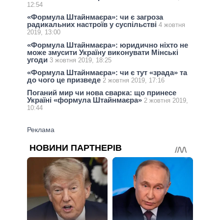
12:54
«Формула Штайнмаєра»: чи є загроза
радикальних настроїв у суспільстві
4 жовтня
2019, 13:00
«Формула Штайнмаєра»: юридично ніхто не
може змусити Україну виконувати Мінські
угоди
3 жовтня 2019, 18:25
«Формула Штайнмаєра»: чи є тут «зрада» та
до чого це призведе
2 жовтня 2019, 17:16
Поганий мир чи нова сварка: що принесе
Україні «формула Штайнмаєра»
2 жовтня 2019,
10:44