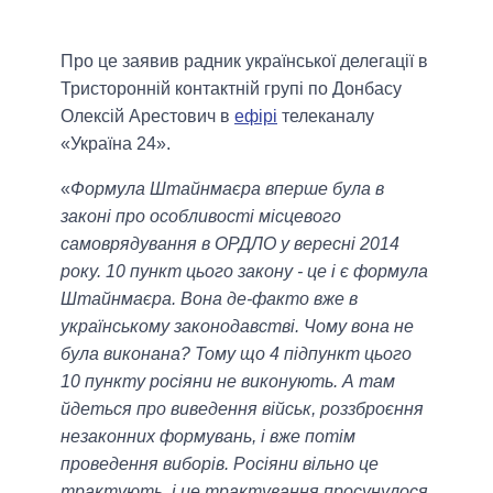
Про це заявив радник української делегації в
Тристоронній контактній групі по Донбасу
Олексій Арестович в
ефірі
телеканалу
«Україна 24».
«
Формула Штайнмаєра вперше була в
законі про особливості місцевого
самоврядування в ОРДЛО у вересні 2014
року. 10 пункт цього закону - це і є формула
Штайнмаєра. Вона де-факто вже в
українському законодавстві. Чому вона не
була виконана? Тому що 4 підпункт цього
10 пункту росіяни не виконують. А там
йдеться про виведення військ, роззброєння
незаконних формувань, і вже потім
проведення виборів. Росіяни вільно це
трактують, і це трактування просунулося