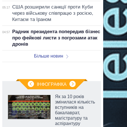
США розширили санкції проти Куби
05:17
через військову співпрацю з росією,
Китаєм та Іраном
Радник президента попередив бізнес
04:57
про фейкові листи з погрозами атак
дронів
Більше новин
ІНФОГРАФІКА
Як за 10 років
змінилася кількість
вступників на
бакалаврат,
магістратуру та
аспірантуру