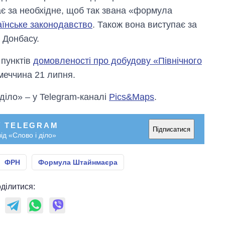
є за необхідне, щоб так звана «формула
аїнське законодавство
. Також вона виступає за
 Донбасу.
 пунктів
домовленості про добудову «Північного
меччина 21 липня.
 діло» – у Telegram-каналі
Pics&Maps
.
У TELEGRAM
Підписатися
ід «Слово і діло»
ФРН
Формула Штайнмаєра
ділитися: