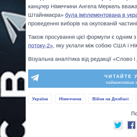
канцлер Німеччини Ангела Меркель вважа
Штайнмаєра»
була імплементована в укр
проведення виборів на окупованій частині
Також просування цієї формули є одним з
потоку-2»
, яку уклали між собою США і Ні
Візуальна аналітика від редакції «Слово і
ЧИТАЙТЕ 
найважливіше в
Україна
Німеччина
Війна на Донбасі
По