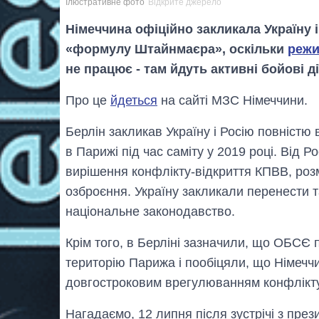
Ілюстративне фото
Відкрите джерело
Німеччина офіційно закликала Україну
«формулу Штайнмаєра», оскільки
режи
не працює - там йдуть активні бойові ді
Про це
йдеться
на сайті МЗС Німеччини.
Берлін закликав Україну і Росію повністю 
в Парижі під час саміту у 2019 році. Від 
вирішення конфлікту-відкриття КПВВ, розм
озброєння. Україну закликали перенести
національне законодавство.
Крім того, в Берліні зазначили, що ОБСЄ
територію Парижа і пообіцяли, що Німечч
довгостроковим врегулюванням конфлікту
Нагадаємо, 12 липня після зустрічі з пр