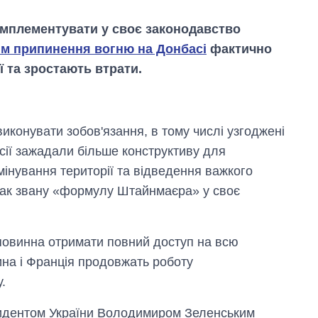
 імплементувати у своє законодавство
м припинення вогню на Донбасі
фактично
ї та зростають втрати.
виконувати зобов'язання, в тому числі узгоджені
Росії зажадали більше конструктиву для
інування території та відведення важкого
 так звану «формулу Штайнмаєра» у своє
 повинна отримати повний доступ на всю
Економіка ШІ-
гігантів: скільки
ина і Франція продовжать роботу
коштують і
.
заробляють
OpenAI та
Anthropic
езидентом України Володимиром Зеленським