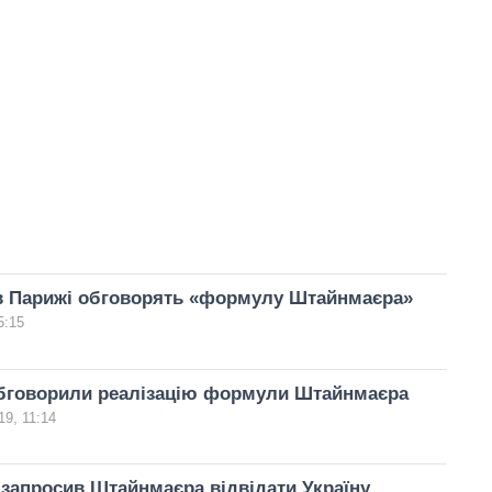
 в Парижі обговорять «формулу Штайнмаєра»
5:15
обговорили реалізацію формули Штайнмаєра
9, 11:14
запросив Штайнмаєра відвідати Україну