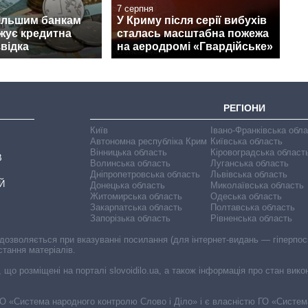
7 серпня
ільшим банкам
У Криму після серії вибухів
ожує кредитна
сталась масштабна пожежа
звідка
на аеродромі «Гвардійське»
РЕГІОНИ
Київ
Івано-Франківська обл
Автономна республіка Крим
Київська область
Вінницька область
Кіровоградська област
В
Волинська область
Луганська область
Дніпропетровська область
Львівська область
Й
Донецька область
Миколаївська область
Житомирська область
Одеська область
Закарпатська область
Полтавська область
Запорізька область
Рівненська область
 дозволяється при вказуванні посилання (для інтернет-видань — гіперпоси
стання матеріалів.
, що розміщені на порталі slovoidilo.ua, а також інформація про стан вик
і ГО «Система народного контролю Слово і Діло» і є власністю ГО «Систе