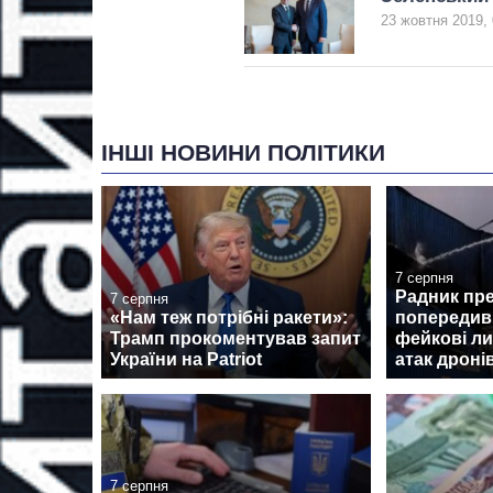
23 жовтня 2019, 
ІНШІ НОВИНИ ПОЛІТИКИ
7 серпня
Радник пр
7 серпня
«Нам теж потрібні ракети»:
попередив 
Трамп прокоментував запит
фейкові ли
України на Patriot
атак дроні
7 серпня