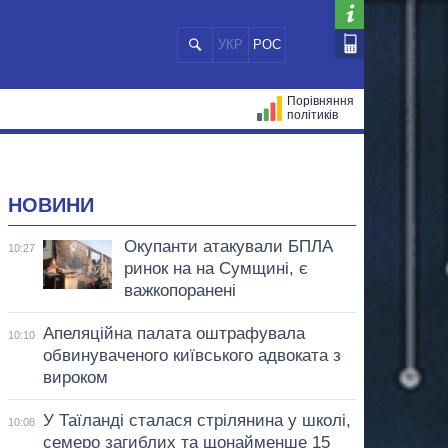
УКР
РОС
Порівняння
політиків
ЦІЙ
МЕРИ МІСТ
ВСІ ПЕРСОНИ
НОВИНИ
Окупанти атакували БПЛА
10:27
ринок на на Сумщині, є
важкопоранені
Апеляційна палата оштрафувала
10:10
обвинуваченого київського адвоката з
вироком
У Таїланді сталася стрілянина у школі,
10:08
семеро загиблих та щонайменше 15