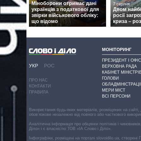
Міноборони отримає дані
7 серпня
українців з податкової для
Двом найб
звірки військового обліку:
росії загр
що відомо
криза – ро
МОНІТОРИНГ
ПРЕЗИДЕНТ І ОФІС
УКР
РОС
ВЕРХОВНА РАДА
КАБІНЕТ МІНІСТРІ
ГОЛОВИ
ПРО НАС
ОБЛАДМІНІСТРАЦІ
КОНТАКТИ
МЕРИ МІСТ
ПРАВИЛА
ВСІ ПЕРСОНИ
Використання будь-яких матеріалів, розміщених на сайті,
обов’язкове незалежно від повного або часткового викори
Аналітична інформація про обіцянки політиків і чиновників
Діло» і є власністю ТОВ «ІА Слово і Діло».
Інфографіки, розміщені на порталі slovoidilo.ua, створен