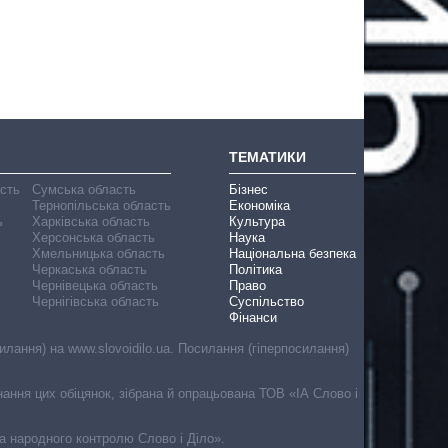
ТЕМАТИКИ
асть
Сумська область
Бізнес
Тернопільська область
Економіка
ь
Харківська область
Культура
Херсонська область
Наука
Хмельницька область
Національна безпека
Черкаська область
Політика
Чернівецька область
Право
Чернігівська область
Суспільство
Фінанси
лання) на www.slovoidilo.ua. Посилання (гіперпосилання)
онання цих обіцянок, зібрана й опрацьована ТОВ «ІА Слово і
ма народного контролю Слово і Діло».