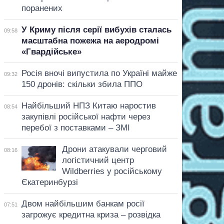
поранених
У Криму після серії вибухів сталась
09:58
масштабна пожежа на аеродромі
«Гвардійське»
Росія вночі випустила по Україні майже
09:32
150 дронів: скільки збила ППО
Найбільший НПЗ Китаю наростив
08:54
закупівлі російської нафти через
перебої з поставками – ЗМІ
Дрони атакували черговий
08:16
логістичний центр
Wildberries у російському
Єкатеринбурзі
Двом найбільшим банкам росії
07:51
загрожує кредитна криза – розвідка