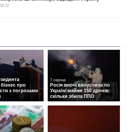
08:32
езидента
7 серпня
бізнес про
Росія вночі випустила по
сти з погрозами
Україні майже 150 дронів:
в
скільки збила ППО