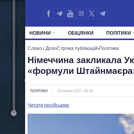
НОВИНИ
ОБIЦЯНКИ
ПОЛIТИКИ
УСІ ПОЛІТИКИ
ПРЕЗИДЕНТ І ОФ
Слово і Діло
›
Стрічка публікацій
›
Політика
Німеччина закликала Ук
«формули Штайнмаєра
ПОЛІТИКА
23 липня 2021, 06:25
Читати російською