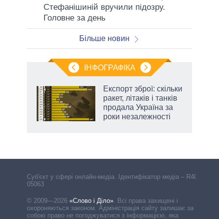
Стефанішиній вручили підозру.
Головне за день
Більше новин
ІНФОГРАФІКА
Експорт зброї: скільки
 за
ракет, літаків і танків
асть
продала Україна за
роки незалежності
Cуб'єкт у сфері онлайн-медіа. Ідентифікатор медіа – R40-
05063
© 2009—2026
«Слово і Діло»
.
Всі права захищені і
охороняються законом. Адміністрація сайту залишає за
собою право не погоджуватися з інформацією, яка