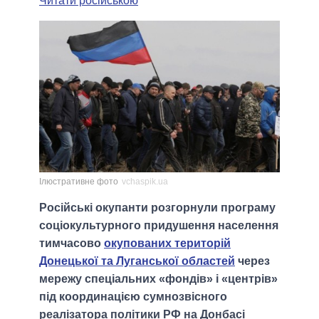
Читати російською
Ілюстративне фото
vchaspik.ua
Російські окупанти розгорнули програму
соціокультурного придушення населення
тимчасово
окупованих територій
Донецької та Луганської областей
через
мережу спеціальних «фондів» і «центрів»
під координацією сумнозвісного
реалізатора політики РФ на Донбасі