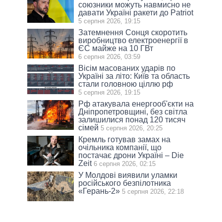
союзники можуть навмисно не
давати Україні ракети до Patriot
5 серпня 2026, 19:15
Затемнення Сонця скоротить
виробництво електроенергії в
ЄС майже на 10 ГВт
6 серпня 2026, 03:59
Вісім масованих ударів по
Україні за літо: Київ та область
стали головною ціллю рф
5 серпня 2026, 19:15
Рф атакувала енергооб'єкти на
Дніпропетровщині, без світла
залишилися понад 120 тисяч
сімей
5 серпня 2026, 20:25
Кремль готував замах на
очільника компанії, що
постачає дрони Україні – Die
Zeit
6 серпня 2026, 02:15
У Молдові виявили уламки
російського безпілотника
«Герань-2»
5 серпня 2026, 22:18