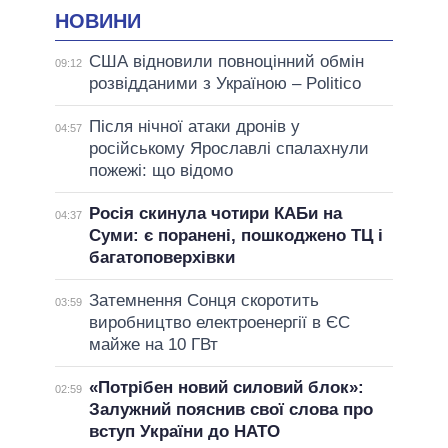
НОВИНИ
США відновили повноцінний обмін
09:12
розвідданими з Україною – Politico
Після нічної атаки дронів у
04:57
російському Ярославлі спалахнули
пожежі: що відомо
Росія скинула чотири КАБи на
04:37
Суми: є поранені, пошкоджено ТЦ і
багатоповерхівки
Затемнення Сонця скоротить
03:59
виробництво електроенергії в ЄС
майже на 10 ГВт
«Потрібен новий силовий блок»:
02:59
Залужний пояснив свої слова про
вступ України до НАТО