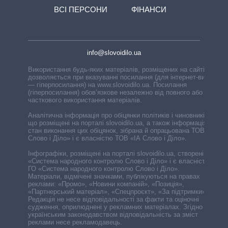
ВСІ ПЕРСОНИ
ФІНАНСИ
info@slovoidilo.ua
Використання будь-яких матеріалів, розміщених на сайті,
дозволяється при вказуванні посилання (для інтернет-видань
— гіперпосилання) на www.slovoidilo.ua. Посилання
(гіперпосилання) обов’язкове незалежно від повного або
часткового використання матеріалів.
Аналітична інформація про обіцянки політиків і чиновників,
що розміщені на порталі slovoidilo.ua, а також інформація про
стан виконання цих обіцянок, зібрана й опрацьована ТОВ «ІА
Слово і Діло» і є власністю ТОВ «ІА Слово і Діло».
Інфографіки, розміщені на порталі slovoidilo.ua, створені ГО
«Система народного контролю Слово і Діло» і є власністю
ГО «Система народного контролю Слово і Діло».
Матеріали, відмічені значками, публікуються на правах
реклами: «Промо», «Новини компаній», «Позиція»,
«Партнерський матеріал», «Спецпроєкт», «За підтримки».
Редакція не несе відповідальності за факти та оціночні
судження, оприлюднені у рекламних матеріалах. Згідно з
українським законодавством відповідальність за зміст
реклами несе рекламодавець.