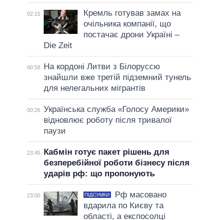
Кремль готував замах на
02:15
очільника компанії, що
постачає дрони Україні –
Die Zeit
На кордоні Литви з Білоруссю
00:58
знайшли вже третій підземний тунель
для нелегальних мігрантів
Українська служба «Голосу Америки»
00:26
відновлює роботу після тривалої
паузи
Кабмін готує пакет рішень для
23:45
безперебійної роботи бізнесу після
ударів рф: що пропонують
Рф масовано
ПІДСУМКИ
23:00
вдарила по Києву та
області, а експосолці