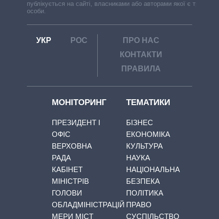
публікується на сайті, власниками або авторами якої є треті
особи.
УКР
РОС
ПРО НАС
КОНТАКТИ
ПРАВИЛА
МОНІТОРИНГ
ТЕМАТИКИ
ПРЕЗИДЕНТ І
БІЗНЕС
ОФІС
ЕКОНОМІКА
ВЕРХОВНА
КУЛЬТУРА
РАДА
НАУКА
КАБІНЕТ
НАЦІОНАЛЬНА
МІНІСТРІВ
БЕЗПЕКА
ГОЛОВИ
ПОЛІТИКА
ОБЛАДМІНІСТРАЦІЙ
ПРАВО
МЕРИ МІСТ
СУСПІЛЬСТВО