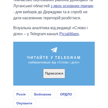
Луганської областей
з двох основних причин
- для виборів до Держдуми та в спробі не
дати населенню територій розбігтися.
Візуальна аналітика від редакції «Слово і
діло» – у Telegram-каналі
Pics&Maps
.
ЧИТАЙТЕ У TELEGRAM
найважливіше від «Слово і діло»
Підписатися
Росія
Бойовики
ОРДЛО
Окупанти