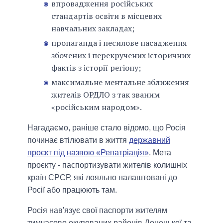
впровадження російських
стандартів освіти в місцевих
навчальних закладах;
пропаганда і несилове насадження
збочених і перекручених історичних
фактів з історії регіону;
максимальне ментальне зближення
жителів ОРДЛО з так званим
«російським народом».
Нагадаємо, раніше стало відомо, що Росія
починає втілювати в життя
державний
проєкт під назвою «Репатріація»
. Мета
проєкту - паспортизувати жителів колишніх
країн СРСР, які лояльно налаштовані до
Росії або працюють там.
Росія нав'язує свої паспорти жителям
тимчасово окупованих районів Донецької та