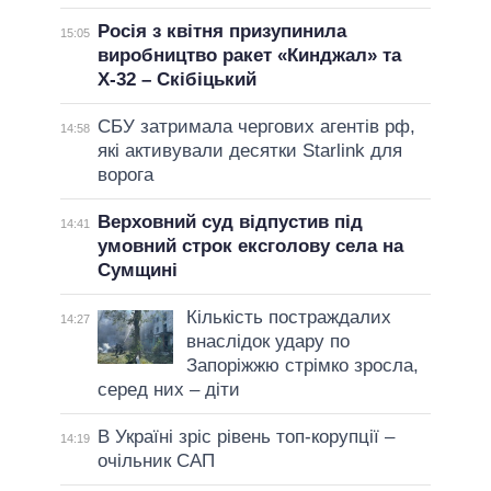
Росія з квітня призупинила
15:05
виробництво ракет «Кинджал» та
Х-32 – Скібіцький
СБУ затримала чергових агентів рф,
14:58
які активували десятки Starlink для
ворога
Верховний суд відпустив під
14:41
умовний строк ексголову села на
Сумщині
Кількість постраждалих
14:27
внаслідок удару по
Запоріжжю стрімко зросла,
серед них – діти
В Україні зріс рівень топ-корупції –
14:19
очільник САП