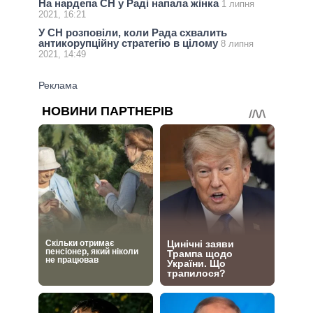
На нардепа СН у Раді напала жінка
1 липня
2021, 16:21
У СН розповіли, коли Рада схвалить
антикорупційну стратегію в цілому
8 липня
2021, 14:49