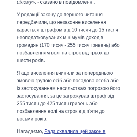
цілому
», - сказано в повідомленні.
У редакції закону до першого читання
передбачили, що незаконне виселення
карається штрафом від 10 тисяч до 15 тисяч
неоподатковуваних мінімумів доходів
громадян (170 тисяч - 255 тисяч гривень) або
позбавленням волі на строк від трьох до
шести років.
Якщо виселення вчинили за попередньою
змовою групою осіб або посадова особа або
із застосуванням насильства/з погрозою його
застосування, за це загрожував штраф від
255 тисяч до 425 тисяч гривень або
позбавлення волі на строк від п'яти до
восьми років.
Нагадаємо,
Рада схвалила цей закон в