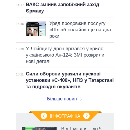
ВАКС змінив запобіжний захід
14:17
Єрмаку
Уряд продовжив послугу
13:46
«Шлюб онлайн» ще на два
роки
У Лейпцигу дрон врізався у крило
13:38
українського Ан-124: ЗМІ розкрили
нові деталі
Сили оборони уразили пускові
13:11
установки «С-400», НПЗ у Татарстані
та підрозділ окупантів
Більше новин
ІНФОГРАФІКА
Від 1 місяця – до 5