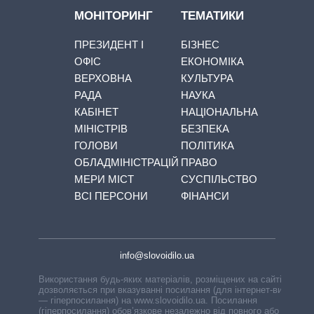
МОНІТОРИНГ
ТЕМАТИКИ
ПРЕЗИДЕНТ І
БІЗНЕС
ОФІС
ЕКОНОМІКА
ВЕРХОВНА
КУЛЬТУРА
РАДА
НАУКА
КАБІНЕТ
НАЦІОНАЛЬНА
МІНІСТРІВ
БЕЗПЕКА
ГОЛОВИ
ПОЛІТИКА
ОБЛАДМІНІСТРАЦІЙ
ПРАВО
МЕРИ МІСТ
СУСПІЛЬСТВО
ВСІ ПЕРСОНИ
ФІНАНСИ
info@slovoidilo.ua
Використання будь-яких матеріалів, розміщених на сайті,
дозволяється при вказуванні посилання (для інтернет-видань
— гіперпосилання) на www.slovoidilo.ua. Посилання
(гіперпосилання) обов’язкове незалежно від повного або