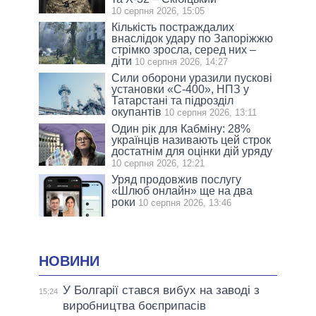
10 серпня 2026, 15:05
Кількість постраждалих
внаслідок удару по Запоріжжю
стрімко зросла, серед них –
діти
10 серпня 2026, 14:27
Сили оборони уразили пускові
установки «С-400», НПЗ у
Татарстані та підрозділ
окупантів
10 серпня 2026, 13:11
Один рік для Кабміну: 28%
українців називають цей строк
достатнім для оцінки дій уряду
10 серпня 2026, 12:21
Уряд продовжив послугу
«Шлюб онлайн» ще на два
роки
10 серпня 2026, 13:46
НОВИНИ
У Болгарії стався вибух на заводі з
15:24
виробництва боєприпасів