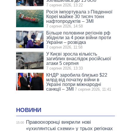
збільшилась до 13 осіб
7 серпня 2026, 13:22
Росія імпортувала з Південної
Кореї майже 30 тисяч тонн
нафтопродуктів – ЗМІ
7 серпня 2026, 14:58
Більше половини регіонів рф
збідніли за 4 роки війни проти
України – розвідка
7 серпня 2026, 11:58
У Києві зросла кількість
загиблих внаслідок російської
атаки 5 серпня
7 серпня 2026, 13:33
КНДР заробила близько $22
млрд від початку війни в
Україні попри міжнародні
санкції – ЗМІ
7 серпня 2026, 11:41
НОВИНИ
Правоохоронці викрили нові
15:00
«ухилянтські схеми» у трьох регіонах