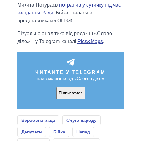
Микита Потураєв
потрапив у сутичку під час
засідання Ради.
Бійка сталася з
представниками ОПЗЖ.
Візуальна аналітика від редакції «Слово і
діло» – у Telegram-каналі
Pics&Maps
.
ЧИТАЙТЕ У TELEGRAM
найважливіше від «Слово і діло»
Підписатися
Верховна рада
Слуга народу
Депутати
Бійка
Напад