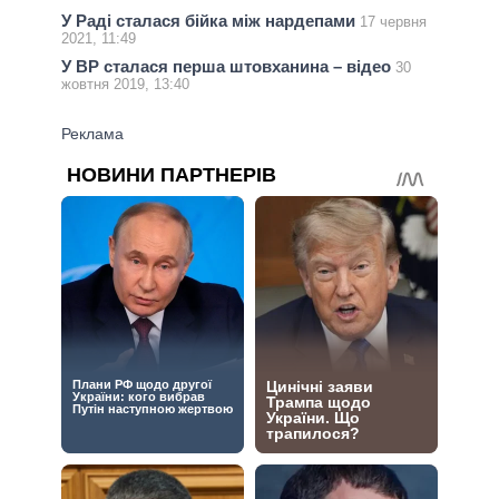
У Раді сталася бійка між нардепами
17 червня
2021, 11:49
У ВР сталася перша штовханина – відео
30
жовтня 2019, 13:40