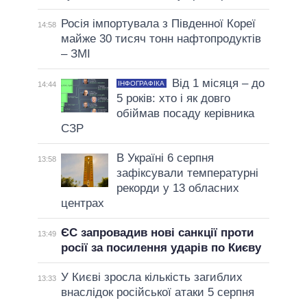
Росія імпортувала з Південної Кореї
14:58
майже 30 тисяч тонн нафтопродуктів
– ЗМІ
Від 1 місяця – до
ІНФОГРАФІКА
14:44
5 років: хто і як довго
обіймав посаду керівника
СЗР
В Україні 6 серпня
13:58
зафіксували температурні
рекорди у 13 обласних
центрах
ЄС запровадив нові санкції проти
13:49
росії за посилення ударів по Києву
У Києві зросла кількість загиблих
13:33
внаслідок російської атаки 5 серпня