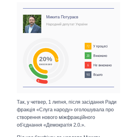
Микита Потураєв
Народний депутат України
У процесі
72
Виконано
20
20%
74
виконано
Не виконано
6
20
Всього
98
6
Так, у четвер, 1 липня, після засідання Ради
фракція «Слуга народу» оголошувала про
створення нового міжфракційного
об'єднання «Демократія 2.0.».