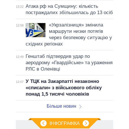
Атака рф на Сумщину: кількість
13:22
постраждалих збільшилась до 13 осіб
«Укрзалізниця» змінила
12:58
маршрути низки потягів
через безпекову ситуацію у
східних регіонах
Генштаб підтвердив удар по
12:49
аеродрому «Гвардійське» та ураження
РЛС в Оленівці
У ТЦК на Закарпатті незаконно
12:07
«списали» з військового обліку
понад 1,5 тисячі чоловіків
Більше новин
ІНФОГРАФІКА