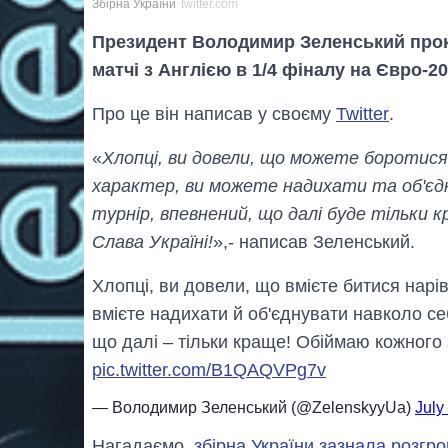
Збірна України
twitter.com
Президент Володимир Зеленський про
матчі з Англією в 1/4 фіналу на Євро-20
Про це він написав у своєму
Twitter
.
«
Хлопці, ви довели, що можете боротися 
характер, ви можете надихати та об'єдн
турнір, впевнений, що далі буде тільки кр
Слава Україні!
»,- написав Зеленський.
Хлопці, ви довели, що вмієте битися нарі
вмієте надихати й об'єднувати навколо себ
що далі – тільки краще! Обіймаю кожного з 
pic.twitter.com/B1QAQVPg7v
— Володимир Зеленський (@ZelenskyyUa)
July
Нагадаємо,
збірна України зазнала розгр