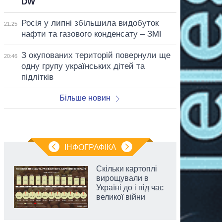
DW
Росія у липні збільшила видобуток
21:25
нафти та газового конденсату – ЗМІ
З окупованих територій повернули ще
20:46
одну групу українських дітей та
підлітків
Більше новин
ІНФОГРАФІКА
Скільки картоплі
вирощували в
Україні до і під час
великої війни