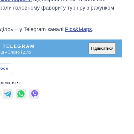
грали головному фавориту турніру з рахунком
 діло» – у Telegram-каналі
Pics&Maps
.
У TELEGRAM
Підписатися
ід «Слово і діло»
тбол
ділитися: