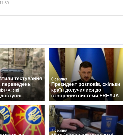
11:50
стили тестування
6 серпня
 переведень
Президент розповів, скільки
я+»: які
країн долучилися до
 доступні
створення системи FREYJA
7 серпня