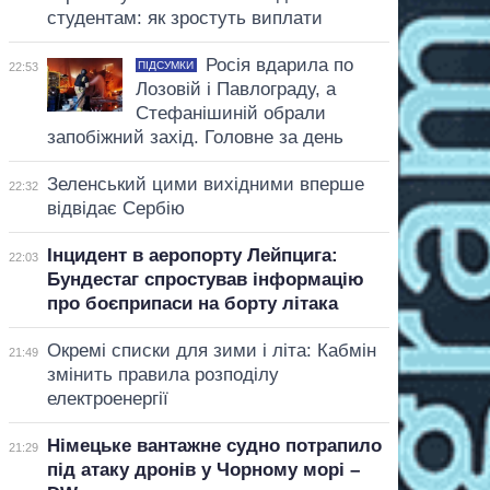
студентам: як зростуть виплати
Росія вдарила по
ПІДСУМКИ
22:53
Лозовій і Павлограду, а
Стефанішиній обрали
запобіжний захід. Головне за день
Зеленський цими вихідними вперше
22:32
відвідає Сербію
Інцидент в аеропорту Лейпцига:
22:03
Бундестаг спростував інформацію
про боєприпаси на борту літака
Окремі списки для зими і літа: Кабмін
21:49
змінить правила розподілу
електроенергії
Німецьке вантажне судно потрапило
21:29
під атаку дронів у Чорному морі –