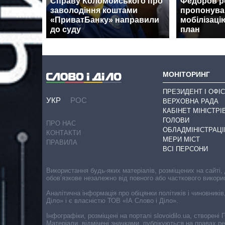
Справу Коломойського про
Федоров ро
заволодіння коштами
пропонува
«ПриватБанку» направили
мобілізаці
до суду
план
МОНІТОРИНГ
ПРЕЗИДЕНТ І ОФІС
УКР
РОС
ВЕРХОВНА РАДА
КАБІНЕТ МІНІСТРІ
ГОЛОВИ
ПРО НАС
ОБЛАДМІНІСТРАЦІ
КОНТАКТИ
МЕРИ МІСТ
ПРАВИЛА
ВСІ ПЕРСОНИ
Використання будь-яких матеріалів, розміщених на сайті,
обов’язкове незалежно від повного або часткового викори
Аналітична інформація про обіцянки політиків і чиновників
Діло» і є власністю ТОВ «ІА Слово і Діло».
Інфографіки, розміщені на порталі slovoidilo.ua, створен
Матеріали, відмічені значками, публікуються на правах р