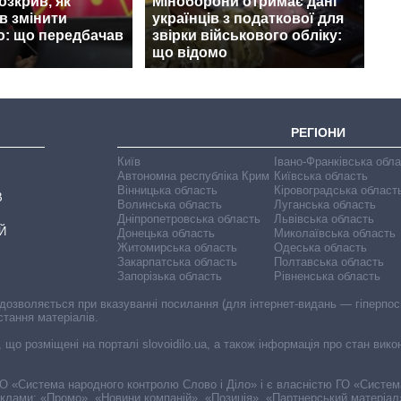
зкрив, як
Міноборони отримає дані
в змінити
українців з податкової для
ю: що передбачав
звірки військового обліку:
що відомо
РЕГІОНИ
Київ
Івано-Франківська обл
Автономна республіка Крим
Київська область
Вінницька область
Кіровоградська област
В
Волинська область
Луганська область
Дніпропетровська область
Львівська область
Й
Донецька область
Миколаївська область
Житомирська область
Одеська область
Закарпатська область
Полтавська область
Запорізька область
Рівненська область
 дозволяється при вказуванні посилання (для інтернет-видань — гіперпоси
стання матеріалів.
, що розміщені на порталі slovoidilo.ua, а також інформація про стан вик
і ГО «Система народного контролю Слово і Діло» і є власністю ГО «Систе
еклами: «Промо», «Новини компаній», «Позиція», «Партнерський матеріал