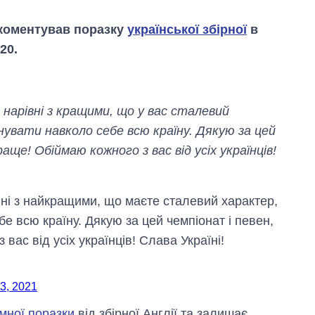
коментував поразку
української збірної
в
20.
нарівні з кращими, що у вас сталевий
увати навколо себе всю країну. Дякую за цей
аще! Обіймаю кожного з вас від усіх українців!
вні з найкращими, що маєте сталевий характер,
е всю країну. Дякую за цей чемпіонат і певен,
Як за 10 років
вас від усіх українців! Слава Україні!
змінилася кількість
вступників на
бакалаврат,
 3, 2021
магістратуру та
аспірантуру
омної поразки
від збірної Англії та залишає