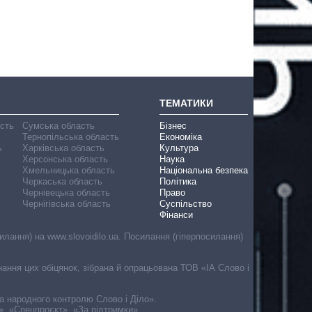
ТЕМАТИКИ
асть
Сумська область
Бізнес
Тернопільська область
Економіка
ь
Харківська область
Культура
Херсонська область
Наука
Хмельницька область
Національна безпека
Черкаська область
Політика
Чернівецька область
Право
Чернігівська область
Суспільство
Фінанси
лання) на www.slovoidilo.ua. Посилання (гіперпосилання)
онання цих обіцянок, зібрана й опрацьована ТОВ «ІА Слово і
ма народного контролю Слово і Діло».
», «Спецпроєкт», «За підтримки».