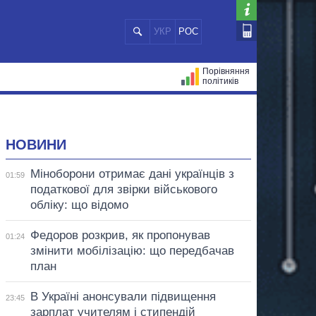
УКР
РОС
Порівняння
політиків
ЦІЙ
МЕРИ МІСТ
ВСІ ПЕРСОНИ
НОВИНИ
Міноборони отримає дані українців з
01:59
податкової для звірки військового
обліку: що відомо
Федоров розкрив, як пропонував
01:24
змінити мобілізацію: що передбачав
план
В Україні анонсували підвищення
23:45
зарплат учителям і стипендій