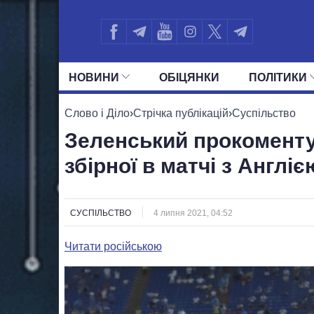
НОВИНИ
ОБIЦЯНКИ
ПОЛIТИКИ
УСІ ПОЛІТИКИ
ПРЕЗИДЕНТ І ОФ
Слово і Діло
›
Стрічка публікацій
›
Суспільство
Зеленський прокоменту
збірної в матчі з Англіє
СУСПІЛЬСТВО
4 липня 2021, 04:52
Читати російською