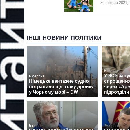
30 червня 2021, 
ІНШІ НОВИНИ ПОЛІТИКИ
6 серпня
У ЗСУ запу
6 серпня
Німецьке вантажне судно
спрощених
потрапило під атаку дронів
через «Армі
у Чорному морі – DW
підрозділи
6 серпня
7 серпня