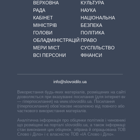
ВЕРХОВНА
КУЛЬТУРА
РАДА
НАУКА
КАБІНЕТ
НАЦІОНАЛЬНА
МІНІСТРІВ
БЕЗПЕКА
ГОЛОВИ
ПОЛІТИКА
ОБЛАДМІНІСТРАЦІЙ
ПРАВО
МЕРИ МІСТ
СУСПІЛЬСТВО
ВСІ ПЕРСОНИ
ФІНАНСИ
info@slovoidilo.ua
Використання будь-яких матеріалів, розміщених на сайті,
дозволяється при вказуванні посилання (для інтернет-видань
— гіперпосилання) на www.slovoidilo.ua. Посилання
(гіперпосилання) обов’язкове незалежно від повного або
часткового використання матеріалів.
Аналітична інформація про обіцянки політиків і чиновників,
що розміщені на порталі slovoidilo.ua, а також інформація про
стан виконання цих обіцянок, зібрана й опрацьована ТОВ «ІА
Слово і Діло» і є власністю ТОВ «ІА Слово і Діло».