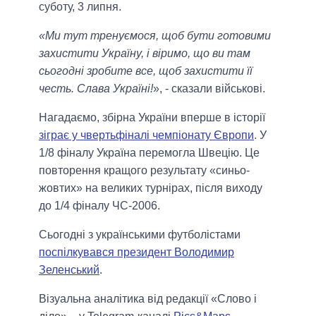
суботу, 3 липня.
«Ми тут тренуємося, щоб бути готовими
захистити Україну, і віримо, що ви там
сьогодні зробите все, щоб захистити її
честь. Слава Україні!
», - сказали військові.
Нагадаємо, збірна України вперше в історії
зіграє у чвертьфіналі чемпіонату Європи
. У
1/8 фіналу Україна перемогла Швецію. Це
повторення кращого результату «синьо-
жовтих» на великих турнірах, після виходу
до 1/4 фіналу ЧС-2006.
Сьогодні з українськими футболістами
поспілкувався президент Володимир
Зеленський
.
Візуальна аналітика від редакції «Слово і