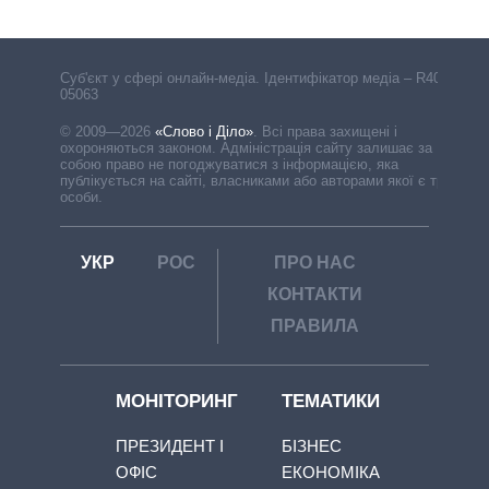
Cуб'єкт у сфері онлайн-медіа. Ідентифікатор медіа – R40-
05063
© 2009—2026
«Слово і Діло»
.
Всі права захищені і
охороняються законом. Адміністрація сайту залишає за
собою право не погоджуватися з інформацією, яка
публікується на сайті, власниками або авторами якої є треті
особи.
УКР
РОС
ПРО НАС
КОНТАКТИ
ПРАВИЛА
МОНІТОРИНГ
ТЕМАТИКИ
ПРЕЗИДЕНТ І
БІЗНЕС
ОФІС
ЕКОНОМІКА