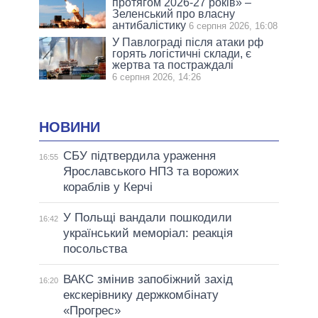
протягом 2026-27 років» –
Зеленський про власну
антибалістику
6 серпня 2026, 16:08
У Павлограді після атаки рф
горять логістичні склади, є
жертва та постраждалі
6 серпня 2026, 14:26
НОВИНИ
СБУ підтвердила ураження
16:55
Ярославського НПЗ та ворожих
кораблів у Керчі
У Польщі вандали пошкодили
16:42
український меморіал: реакція
посольства
ВАКС змінив запобіжний захід
16:20
екскерівнику держкомбінату
«Прогрес»