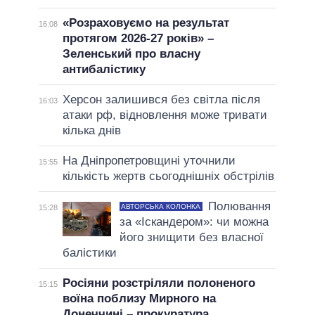
«Розраховуємо на результат
16:08
протягом 2026-27 років» –
Зеленський про власну
антибалістику
Херсон залишився без світла після
16:03
атаки рф, відновлення може тривати
кілька днів
На Дніпропетровщині уточнили
15:55
кількість жертв сьогоднішніх обстрілів
Полювання
АВТОРСЬКА КОЛОНКА
15:28
за «Іскандером»: чи можна
його знищити без власної
балістики
Росіяни розстріляли полоненого
15:15
воїна поблизу Мирного на
Донеччині – прокуратура