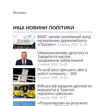
ІНШІ НОВИНИ ПОЛІТИКИ
ВАКС змінив запобіжний захід
екскерівнику держкомбінату
«Прогрес»
6 серпня 2026, 16:20
Обвинуваченому депутату із
Закарпаття вкотре
продовжили зобов'язання
6 серпня 2026, 14:40
По всій росії фіксують збої в
роботі інтернету – ЗМІ
6 серпня 2026, 14:19
Війська рф вдарили дроном по
маршрутці в Херсоні,
поранено цивільних
6 серпня 2026, 14:17
«Розраховуємо на результат