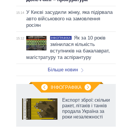
У Києві засудили жінку, яка підірвала
15:14
авто військового на замовлення
росіян
Як за 10 років
ІНФОГРАФІКА
15:12
змінилася кількість
вступників на бакалаврат,
магістратуру та аспірантуру
Більше новин
ІНФОГРАФІКА
нтів:
Експорт зброї: скільки
 і
ракет, літаків і танків
nAI
продала Україна за
роки незалежності