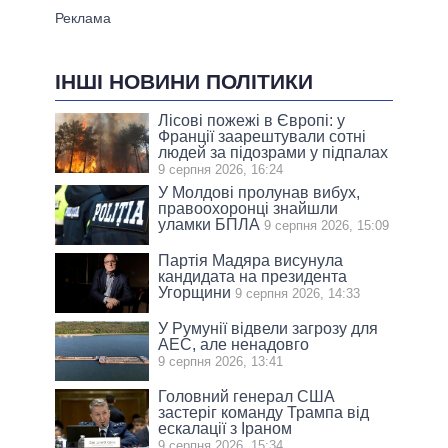
ІНШІ НОВИНИ ПОЛІТИКИ
Лісові пожежі в Європі: у
Франції заарештували сотні
людей за підозрами у підпалах
9 серпня 2026, 16:24
У Молдові пролунав вибух,
правоохоронці знайшли
уламки БПЛА
9 серпня 2026, 15:09
Партія Мадяра висунула
кандидата на президента
Угорщини
9 серпня 2026, 14:33
У Румунії відвели загрозу для
АЕС, але ненадовго
9 серпня 2026, 13:41
Головний генерал США
застеріг команду Трампа від
ескалації з Іраном
9 серпня 2026, 15:34