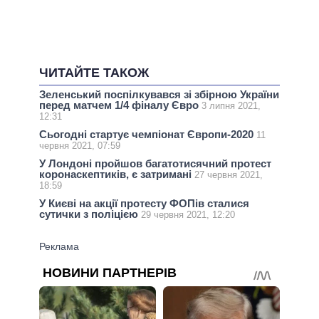
ЧИТАЙТЕ ТАКОЖ
Зеленський поспілкувався зі збірною України
перед матчем 1/4 фіналу Євро
3 липня 2021,
12:31
Сьогодні стартує чемпіонат Європи-2020
11
червня 2021, 07:59
У Лондоні пройшов багатотисячний протест
коронаскептиків, є затримані
27 червня 2021,
18:59
У Києві на акції протесту ФОПів сталися
сутички з поліцією
29 червня 2021, 12:20