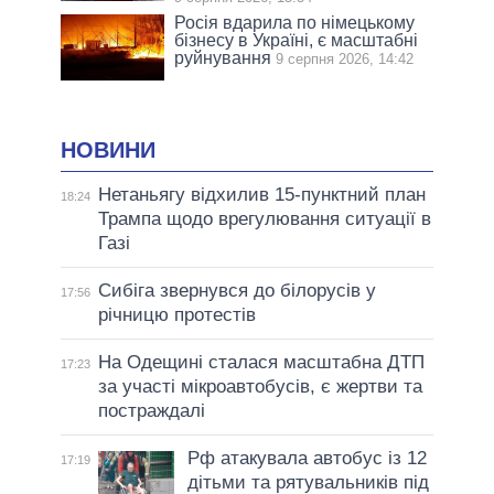
Росія вдарила по німецькому
бізнесу в Україні, є масштабні
руйнування
9 серпня 2026, 14:42
НОВИНИ
Нетаньягу відхилив 15-пунктний план
18:24
Трампа щодо врегулювання ситуації в
Газі
Сибіга звернувся до білорусів у
17:56
річницю протестів
На Одещині сталася масштабна ДТП
17:23
за участі мікроавтобусів, є жертви та
постраждалі
Рф атакувала автобус із 12
17:19
дітьми та рятувальників під