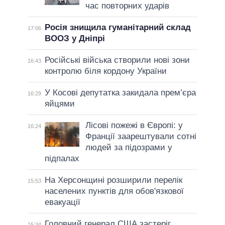
час повторних ударів
Росія знищила гуманітарний склад
17:06
ВООЗ у Дніпрі
Російські війська створили нові зони
16:43
контролю біля кордону України
У Косові депутатка закидала прем’єра
16:29
яйцями
Лісові пожежі в Європі: у
16:24
Франції заарештували сотні
людей за підозрами у
підпалах
На Херсонщині розширили перелік
15:53
населених пунктів для обов'язкової
евакуації
Головний генерал США застеріг
15:34