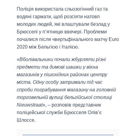
Поліція використала сльозогінний газ та
водяні гармати, щоб розсіяти натовп
молодих людей, які влаштували безлад у
Брюсселі у п’ятницю ввечері. Проблеми
почалися після чвертьфінального матчу Euro
2020 між Бельгією і Італією.
«
Вболівальники почали жбурляти різні
предмети та димові шашки у вікна
магазинів у пішохідних районах центру
міста. Одну особу затримали під час
спроби пограбування магазину на головній
торговельній вулиці бельгійської столиці
Nieuwstraat
», – розповів представник
поліцейської служби Брюсселя Олів’є
Шлоссе.