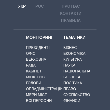
УКР
РОС
ПРО НАС
КОНТАКТИ
ПРАВИЛА
МОНІТОРИНГ
ТЕМАТИКИ
ПРЕЗИДЕНТ І
БІЗНЕС
ОФІС
ЕКОНОМІКА
ВЕРХОВНА
КУЛЬТУРА
РАДА
НАУКА
КАБІНЕТ
НАЦІОНАЛЬНА
МІНІСТРІВ
БЕЗПЕКА
ГОЛОВИ
ПОЛІТИКА
ОБЛАДМІНІСТРАЦІЙ
ПРАВО
МЕРИ МІСТ
СУСПІЛЬСТВО
ВСІ ПЕРСОНИ
ФІНАНСИ