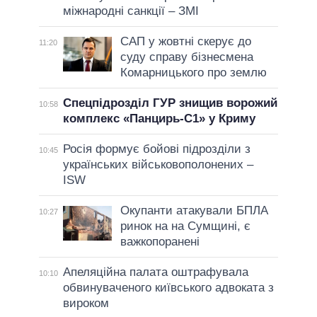
міжнародні санкції – ЗМІ
САП у жовтні скерує до
11:20
суду справу бізнесмена
Комарницького про землю
Спецпідрозділ ГУР знищив ворожий
10:58
комплекс «Панцирь-С1» у Криму
Росія формує бойові підрозділи з
10:45
українських військовополонених –
ISW
Окупанти атакували БПЛА
10:27
ринок на на Сумщині, є
важкопоранені
Апеляційна палата оштрафувала
10:10
обвинуваченого київського адвоката з
вироком