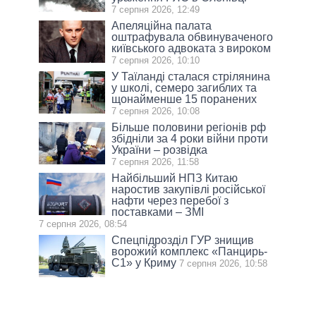
7 серпня 2026, 12:49
Апеляційна палата
оштрафувала обвинуваченого
київського адвоката з вироком
7 серпня 2026, 10:10
У Таїланді сталася стрілянина
у школі, семеро загиблих та
щонайменше 15 поранених
7 серпня 2026, 10:08
Більше половини регіонів рф
збідніли за 4 роки війни проти
України – розвідка
7 серпня 2026, 11:58
Найбільший НПЗ Китаю
наростив закупівлі російської
нафти через перебої з
поставками – ЗМІ
7 серпня 2026, 08:54
Спецпідрозділ ГУР знищив
ворожий комплекс «Панцирь-
С1» у Криму
7 серпня 2026, 10:58