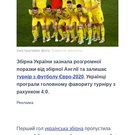
Ілюстративне фото
Відкрите джерело
Збірна України зазнала розгромної
поразки від збірної Англії та залишає
турнір з футболу Євро-2020
. Українці
програли головному фавориту турніру з
рахунком 4:0.
Перший гол
українська збірна
пропустила