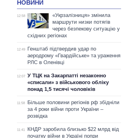
НОВИНИ
«Укрзалізниця» змінила
12:58
маршрути низки потягів
через безпекову ситуацію у
східних регіонах
Генштаб підтвердив удар по
12:49
аеродрому «Гвардійське» та ураження
РЛС в Оленівці
У ТЦК на Закарпатті незаконно
12:07
«списали» з військового обліку
понад 1,5 тисячі чоловіків
Більше половини регіонів рф збідніли
11:58
за 4 роки війни проти України –
розвідка
КНДР заробила близько $22 млрд від
11:41
початку війни в Україні попри