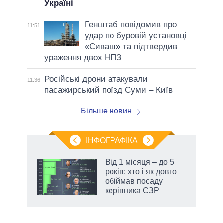
Україні
Генштаб повідомив про
11:51
удар по буровій установці
«Сиваш» та підтвердив
ураження двох НПЗ
Російські дрони атакували
11:36
пасажирський поїзд Суми – Київ
Більше новин
ІНФОГРАФІКА
Від 1 місяця – до 5
раїні
років: хто і як довго
ої
обіймав посаду
керівника СЗР