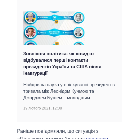
Зовнішня політика: як швидко
відбувалися перші контакти
президентів України та США після
інавгурації
Найдовша пауза у спілкуванні президентів
тривала між Леонідом Кучмою та
Джорджем Бушем ‒ молодшим.
19 лютого 2021, 12:08
Раніше повідомляли, що ситуація з
«Північним потоком-2» стала
поразкою