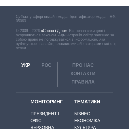
Cуб'єкт у сфері онлайн-медіа. Ідентифікатор медіа – R40-
05063
© 2009—2026
«Слово і Діло»
.
Всі права захищені і
охороняються законом. Адміністрація сайту залишає за
собою право не погоджуватися з інформацією, яка
публікується на сайті, власниками або авторами якої є треті
особи.
УКР
РОС
ПРО НАС
КОНТАКТИ
ПРАВИЛА
МОНІТОРИНГ
ТЕМАТИКИ
ПРЕЗИДЕНТ І
БІЗНЕС
ОФІС
ЕКОНОМІКА
ВЕРХОВНА
КУЛЬТУРА