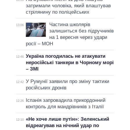
затримали чоловіка, який влаштував
стрілянину по поліцейських
Частина школярів
13:06
залишиться без підручників
на 1 вересня через удари
росії – МОН
Україна погодилась не атакувати
12:46
неросійські танкери в Чорному морі
– ЗМІ
У Румунії заявили про зміну тактики
12:42
російських дронів
Іспанія запровадила прикордонний
12:26
контроль для мандрівників з Італії
«Не хоче лише путін»: Зеленський
12:10
відреагував на нічний удар по