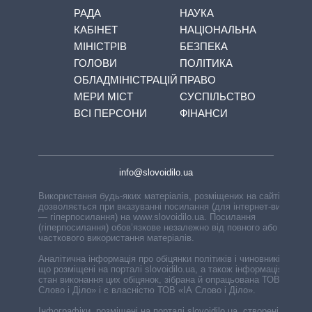
РАДА
НАУКА
КАБІНЕТ
НАЦІОНАЛЬНА
МІНІСТРІВ
БЕЗПЕКА
ГОЛОВИ
ПОЛІТИКА
ОБЛАДМІНІСТРАЦІЙ
ПРАВО
МЕРИ МІСТ
СУСПІЛЬСТВО
ВСІ ПЕРСОНИ
ФІНАНСИ
info@slovoidilo.ua
Використання будь-яких матеріалів, розміщених на сайті,
дозволяється при вказуванні посилання (для інтернет-видань
— гіперпосилання) на www.slovoidilo.ua. Посилання
(гіперпосилання) обов’язкове незалежно від повного або
часткового використання матеріалів.
Аналітична інформація про обіцянки політиків і чиновників,
що розміщені на порталі slovoidilo.ua, а також інформація про
стан виконання цих обіцянок, зібрана й опрацьована ТОВ «ІА
Слово і Діло» і є власністю ТОВ «ІА Слово і Діло».
Інфографіки, розміщені на порталі slovoidilo.ua, створені ГО