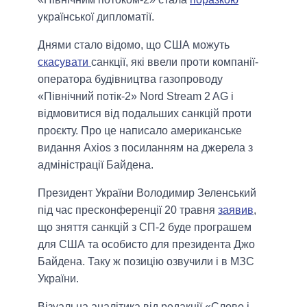
української дипломатії.
Днями стало відомо, що США можуть
скасувати
санкції, які ввели проти компанії-
оператора будівництва газопроводу
«Північний потік-2» Nord Stream 2 AG і
відмовитися від подальших санкцій проти
проєкту. Про це написало американське
видання Axios з посиланням на джерела з
адміністрації Байдена.
Президент України Володимир Зеленський
під час пресконференції 20 травня
заявив
,
що зняття санкцій з СП-2 буде програшем
для США та особисто для президента Джо
Байдена. Таку ж позицію озвучили і в МЗС
України.
Візуальна аналітика від редакції «Слово і