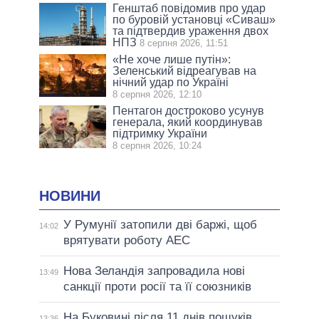
Генштаб повідомив про удар
по буровій установці «Сиваш»
та підтвердив ураження двох
НПЗ
8 серпня 2026, 11:51
«Не хоче лише путін»:
Зеленський відреагував на
нічний удар по Україні
8 серпня 2026, 12:10
Пентагон достроково усунув
генерала, який координував
підтримку України
8 серпня 2026, 10:24
НОВИНИ
У Румунії затопили дві баржі, щоб
14:02
врятувати роботу АЕС
Нова Зеландія запровадила нові
13:49
санкції проти росії та її союзників
На Буковині після 11 днів пошуків
13:36