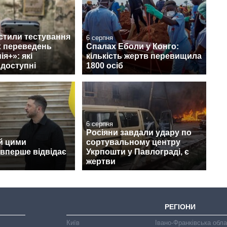
стили тестування
6 серпня
 переведень
Спалах Еболи у Конго:
я+»: які
кількість жертв перевищила
 доступні
1800 осіб
6 серпня
Росіяни завдали удару по
й цими
сортувальному центру
вперше відвідає
Укрпошти у Павлограді, є
жертви
РЕГІОНИ
Київ
Івано-Франківська обл