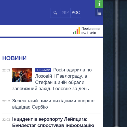
УКР
РОС
Порівняння
політиків
ЦІЙ
МЕРИ МІСТ
ВСІ ПЕРСОНИ
НОВИНИ
Росія вдарила по
ПІДСУМКИ
22:53
Лозовій і Павлограду, а
Стефанішиній обрали
запобіжний захід. Головне за день
Зеленський цими вихідними вперше
22:32
відвідає Сербію
Інцидент в аеропорту Лейпцига:
22:03
Бундестаг спростував інформацію