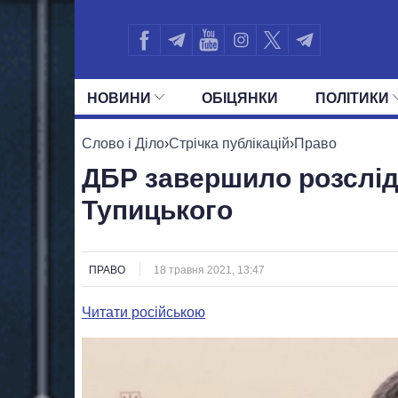
НОВИНИ
ОБIЦЯНКИ
ПОЛIТИКИ
УСІ ПОЛІТИКИ
ПРЕЗИДЕНТ І ОФ
Слово і Діло
›
Стрічка публікацій
›
Право
ДБР завершило розслід
Тупицького
ПРАВО
18 травня 2021, 13:47
Читати російською