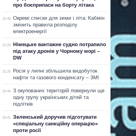
про боєприпаси на борту літака
Окремі списки для зими і літа: Кабмін
21:49
змінить правила розподілу
електроенергії
Німецьке вантажне судно потрапило
21:29
під атаку дронів у Чорному морі –
DW
Росія у липні збільшила видобуток
21:25
нафти та газового конденсату – ЗМІ
З окупованих територій повернули ще
20:46
одну групу українських дітей та
підлітків
Зеленський доручив підготувати
20:41
«спеціальну санкційну операцію»
проти росії