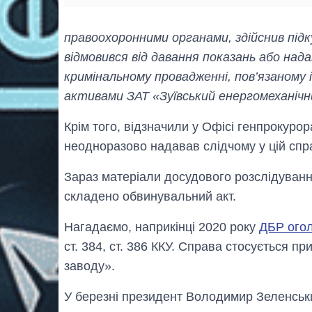
правоохоронними органами, здійснив підку
відмовився від давання показань або нада
кримінальному провадженні, пов’язаному
активами ЗАТ «Зуївський енергомеханічн
Крім того, відзначили у Офісі генпрокуро
неодноразово надавав слідчому у цій спр
Зараз матеріали досудового розслідування
складено обвинувальний акт.
Нагадаємо, наприкінці 2020 року
ДБР огол
ст. 384, ст. 386 ККУ. Справа стосується п
заводу».
У березні президент Володимир Зеленсь