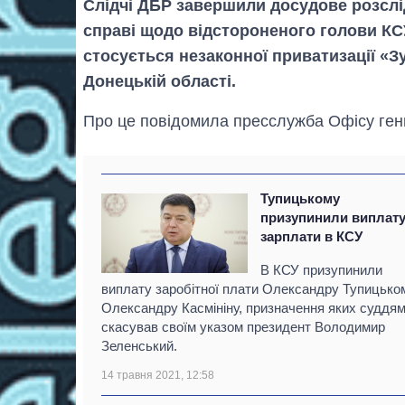
Слідчі ДБР завершили досудове розслі
справі щодо відстороненого голови КС
стосується незаконної приватизації «З
Донецькій області.
Про це повідомила пресслужба Офісу генп
Тупицькому
призупинили виплат
зарплати в КСУ
В КСУ призупинили
виплату заробітної плати Олександру Тупицьком
Олександру Касмініну, призначення яких суддя
скасував своїм указом президент Володимир
Зеленський.
14 травня 2021, 12:58