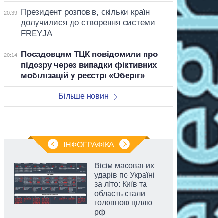
Президент розповів, скільки країн
20:39
долучилися до створення системи
FREYJA
Посадовцям ТЦК повідомили про
20:14
підозру через випадки фіктивних
мобілізацій у реєстрі «Оберіг»
Більше новин
ІНФОГРАФІКА
Вісім масованих
ударів по Україні
за літо: Київ та
область стали
головною ціллю
рф