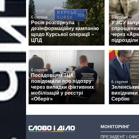
6 серпня
6 серпня
Росія розгорнула
У ЗСУ запу
дезінформаційну кампанію
спрощених
щодо Курської операції –
через «Армі
ЦПД
підрозділи
6 серпня
Посадовцям ТЦК
повідомили про підозру
6 серпня
через випадки фіктивних
Зеленськи
мобілізацій у реєстрі
вихідними 
«Оберіг»
Сербію
МОНІТОРИНГ
ПРЕЗИДЕНТ І ОФІС