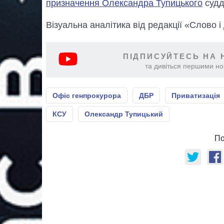
призначення Олександра Тупицького
судд
Візуальна аналітика від редакції «Слово і
ПІДПИСУЙТЕСЬ НА 
та дивіться першими нов
Офіс генпрокурора
ДБР
Приватизація
КСУ
Олександр Тупицький
По