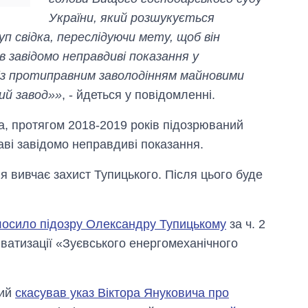
України, який розшукується
п свідка, переслідуючи мету, щоб він
в завідомо неправдиві показання у
 із протиправним заволодінням майновими
ий завод»»
, - йдеться у повідомленні.
ра, протягом 2018-2019 років підозрюваний
аві завідомо неправдиві показання.
 вивчає захист Тупицького. Після цього буде
осило підозру Олександру Тупицькому
за ч. 2
риватизації «Зуєвського енергомеханічного
кий
скасував указ Віктора Януковича про