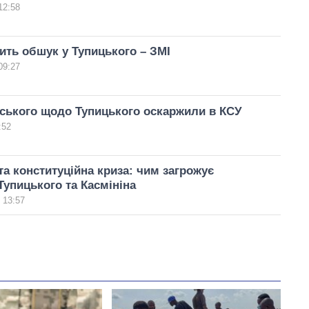
12:58
ть обшук у Тупицького – ЗМІ
09:27
ського щодо Тупицького оскаржили в КСУ
:52
а конституційна криза: чим загрожує
Тупицького та Касмініна
 13:57