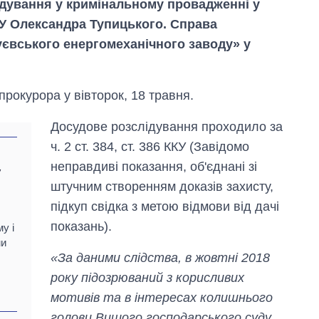
дування у кримінальному провадженні у
У Олександра Тупицького. Справа
уєвського енергомеханічного заводу» у
рокурора у вівторок, 18 травня.
Досудове розслідування проходило за
ч. 2 ст. 384, ст. 386 ККУ (Завідомо
неправдиві показання, об'єднані зі
у
штучним створенням доказів захисту,
підкуп свідка з метою відмови від дачі
показань).
у і
Як зросли тарифи
ми
на холодну воду у
«За даними слідства, в жовтні 2018
містах України на
року підозрюваний з корисливих
початок серпня
мотивів та в інтересах колишнього
голови Вищого господарського суду