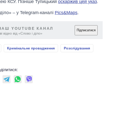
ею КСУ. Пізніше Тупицький
оскаржив цей указ
.
 діло» – у Telegram-каналі
Pics&Maps
.
НАШ YOUTUBE КАНАЛ
Підписатися
і відео від «Слово і діло»
Кримінальне провадження
Розслідування
ділитися: