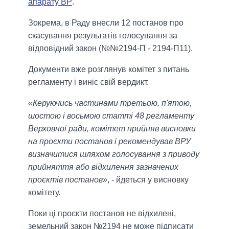
апарату ВР
.
Зокрема, в Раду внесли 12 постанов про
скасування результатів голосування за
відповідний закон (№№2194-П - 2194-П11).
Документи вже розглянув комітет з питань
регламенту і виніс свій вердикт.
«Керуючись частинами третьою, п'ятою,
шостою і восьмою статті 48 регламенту
Верховної ради, комітет прийняв висновки
на проєкти постанов і рекомендував ВРУ
визначитися шляхом голосування з приводу
прийняття або відхилення зазначених
проєктів постанов»
, - йдеться у висновку
комітету.
Поки ці проєкти постанов не відхилені,
земельний закон №2194 не може підписати