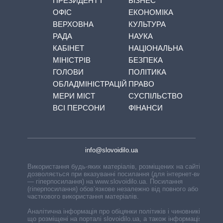
ПРЕЗИДЕНТ І
БІЗНЕС
ОФІС
ЕКОНОМІКА
ВЕРХОВНА
КУЛЬТУРА
РАДА
НАУКА
КАБІНЕТ
НАЦІОНАЛЬНА
МІНІСТРІВ
БЕЗПЕКА
ГОЛОВИ
ПОЛІТИКА
ОБЛАДМІНІСТРАЦІЙ
ПРАВО
МЕРИ МІСТ
СУСПІЛЬСТВО
ВСІ ПЕРСОНИ
ФІНАНСИ
info@slovoidilo.ua
Використання будь-яких матеріалів, розміщених на сайті,
дозволяється при вказуванні посилання (для інтернет-видань
— гіперпосилання) на www.slovoidilo.ua. Посилання
(гіперпосилання) обов’язкове незалежно від повного або
часткового використання матеріалів.
Аналітична інформація про обіцянки політиків і чиновників,
що розміщені на порталі slovoidilo.ua, а також інформація про