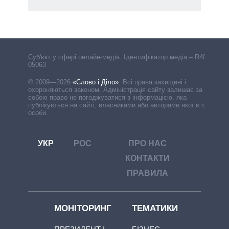
Cуб'єкт у сфері онлайн-медіа. Ідентифікатор медіа – R40-
05063
© 2009—2026
«Слово і Діло»
.
Всі права захищені і
охороняються законом. Адміністрація сайту залишає за
собою право не погоджуватися з інформацією, яка
публікується на сайті, власниками або авторами якої є треті
особи.
УКР
РОС
ПРО НАС
КОНТАКТИ
ПРАВИЛА
МОНІТОРИНГ
ТЕМАТИКИ