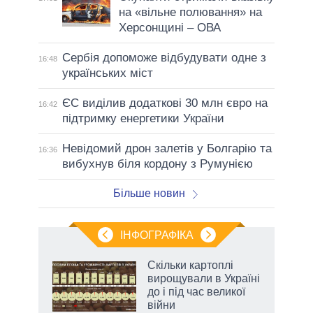
на «вільне полювання» на
Херсонщині – ОВА
Сербія допоможе відбудувати одне з
16:48
українських міст
ЄС виділив додаткові 30 млн євро на
16:42
підтримку енергетики України
Невідомий дрон залетів у Болгарію та
16:36
вибухнув біля кордону з Румунією
Більше новин
ІНФОГРАФІКА
 як
Скільки картоплі
и за
вирощували в Україні
до і під час великої
2027-
війни