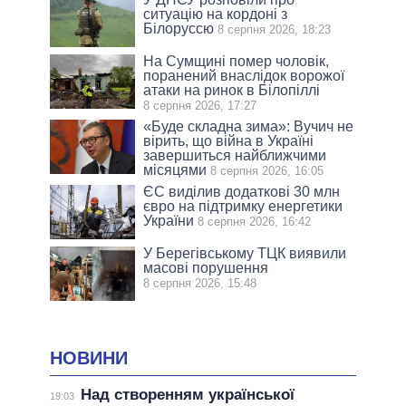
ситуацію на кордоні з
Білоруссю
8 серпня 2026, 18:23
На Сумщині помер чоловік,
поранений внаслідок ворожої
атаки на ринок в Білопіллі
8 серпня 2026, 17:27
«Буде складна зима»: Вучич не
вірить, що війна в Україні
завершиться найближчими
місяцями
8 серпня 2026, 16:05
ЄС виділив додаткові 30 млн
євро на підтримку енергетики
України
8 серпня 2026, 16:42
У Берегівському ТЦК виявили
масові порушення
8 серпня 2026, 15:48
НОВИНИ
Над створенням української
19:03