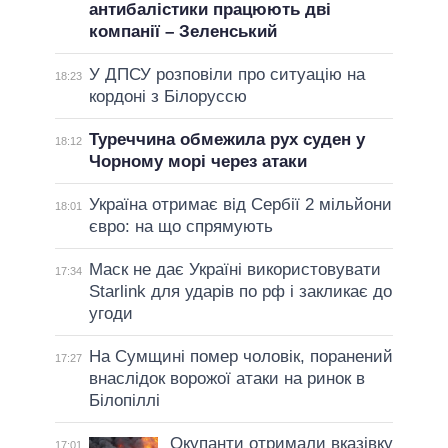
антибалістики працюють дві
компанії – Зеленський
У ДПСУ розповіли про ситуацію на
18:23
кордоні з Білоруссю
Туреччина обмежила рух суден у
18:12
Чорному морі через атаки
Україна отримає від Сербії 2 мільйони
18:01
євро: на що спрямують
Маск не дає Україні використовувати
17:34
Starlink для ударів по рф і закликає до
угоди
На Сумщині помер чоловік, поранений
17:27
внаслідок ворожої атаки на ринок в
Білопіллі
Окупанти отримали вказівку
17:01